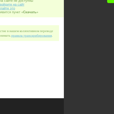
на сайте не доступны
войдите на сайт
лайте это
оявится пункт «
Скачать
»
астие в нашем коллективном переводе
понимать
правила транскрибирования
.