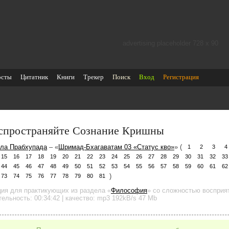
advertising placeholder 728 х 90
осты
Цитатник
Книги
Трекер
Поиск
Вход
Регистрация
спространяйте Сознание Кришны
ла Прабхупада
– «
Шримад-Бхагаватам 03 «Статус кво»
» (
1
2
3
4
15
16
17
18
19
20
21
22
23
24
25
26
27
28
29
30
31
32
33
44
45
46
47
48
49
50
51
52
53
54
55
56
57
58
59
60
61
62
)
73
74
75
76
77
78
79
80
81
ция для практикующих
из раздела «
Философия
»
со сложностью восприят
тельность:
00:34:42
| качество:
mp3
192kB/s
47 Mb