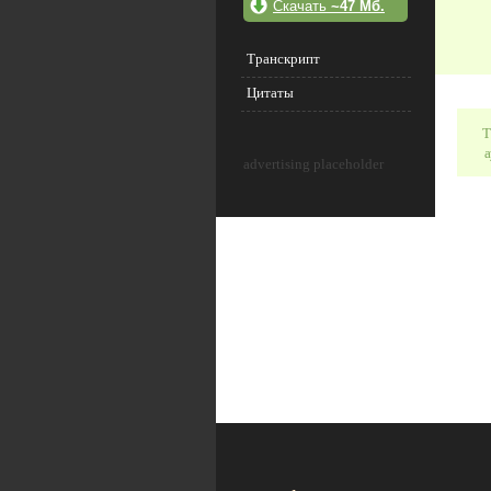
Скачать
~47 Мб.
Транскрипт
Цитаты
Т
а
advertising placeholder