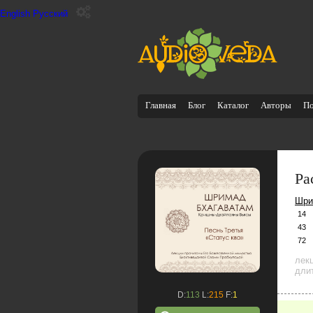
English
Русский
Главная
Блог
Каталог
Авторы
П
Ра
Шри
14
43
72
лек
дли
D:
113
L:
215
F:
1