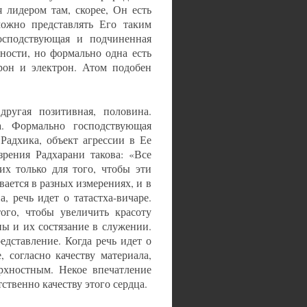
 лидером там, скорее, Он есть
можно представлять Его таким
осподствующая и подчиненная
ности, но формально одна есть
рон и электрон. Атом подобен
ругая позитивная, половина.
. Формально господствующая
Радхика, объект агрессии в Ее
рения Радхарани такова: «Все
х только для того, чтобы эти
ается в разных измерениях, и в
, речь идет о татастха-вичаре.
го, чтобы увеличить красоту
пы и их состязание в служении.
дставление. Когда речь идет о
 согласно качеству материала,
рхностным. Некое впечатление
ственно качеству этого сердца.