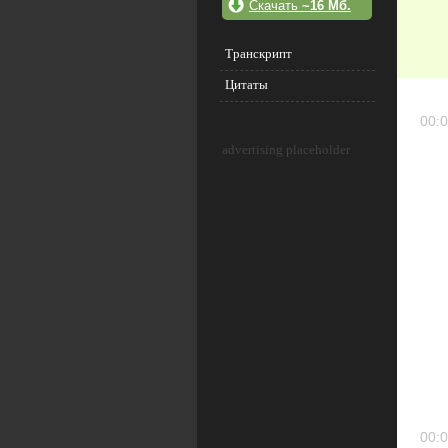
Скачать
~16 Мб.
Транскрипт
Цитаты
00:0
advertising placeholder
00:0