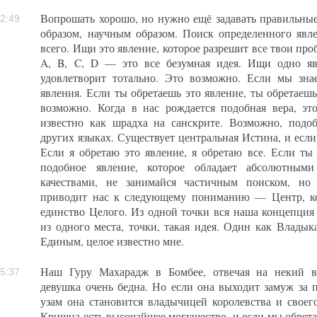
Вопрошать хорошо, но нужно ещё задавать правильны
2:49
образом, научным образом. Поиск определенного явле
всего. Ищи это явление, которое разрешит все твои про
A, B, C, D — это все безумная идея. Ищи одно яв
удовлетворит тотально. Это возможно. Если мы зна
явления. Если ты обретаешь это явление, ты обретаешь
возможно. Когда в нас рождается подобная вера, эт
известно как шрадха на санскрите. Возможно, под
других языках. Существует центральная Истина, и если 
Если я обретаю это явление, я обретаю все. Если ты
подобное явление, которое обладает абсолютными
качествами, не занимайся частичным поиском, но
приводит нас к следующему пониманию — Центр, ко
единство Целого. Из одной точки вся наша концепция 
из одного места, точки, такая идея. Один как Владык
Единым, целое известно мне.
Наш Гуру Махарадж в Бомбее, отвечая на некий во
5:37
девушка очень бедна. Но если она выходит замуж за 
узам она становится владычицей королевства и своего
Кришна есть высочайшее могущество, и если мы обре