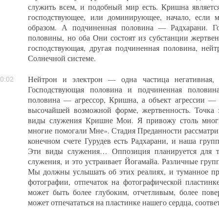
служить всем, и подобный мир есть. Кришна является
господствующее, или доминирующее, начало, если 
образом. А подчиненная половина — Радхарани. Г
половины, но оба Они состоят из субстанции жертвен
господствующая, другая подчиненная половина, нейт
Солнечной системе.
Нейтрон и электрон — одна частица негативная, д
0:02
Господствующая половина и подчиненная половина
половина — агрессор, Кришна, а объект агрессии — 
высочайшей возможной форме, жертвенность. Точка з
виды служения Кришне Мои. Я привожу столь многи
многие помогали Мне». Стадия Преданности рассматрив
конечном счете Гурудев есть Радхарани, и наша группа
Эти виды служения… Оппозиция планируется для то
служения, и это устраивает Йогамайа. Различные груп
Мы должны услышать об этих реалиях, и туманное пре
фотографии, отпечаток на фотографической пластинке,
может быть более глубоким, отчетливым, более пове
может отпечататься на пластинке нашего сердца, соответ