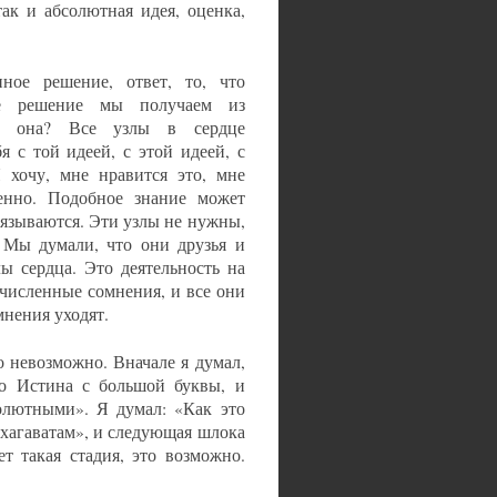
так и абсолютная идея, оценка,
ное решение, ответ, то, что
ое решение мы получаем из
ва она? Все узлы в сердце
я с той идеей, с этой идеей, с
 хочу, мне нравится это, мне
венно. Подобное знание может
вязываются. Эти узлы не нужны,
 Мы думали, что они друзья и
лы сердца. Это деятельность на
численные сомнения, и все они
мнения уходят.
о невозможно. Вначале я думал,
то Истина с большой буквы, и
олютными». Я думал: «Как это
Бхагаватам», и следующая шлока
т такая стадия, это возможно.