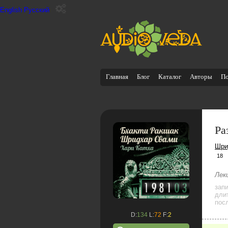
English
Русский
Главная
Блог
Каталог
Авторы
П
Ра
Шри
18
Лек
зап
дли
посл
D:
134
L:
72
F:
2