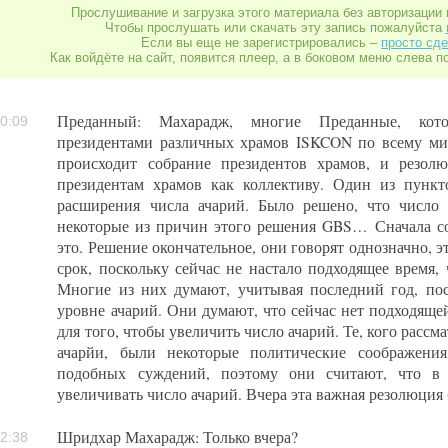
Прослушивание и загрузка этого материала без авторизации 
Чтобы прослушать или скачать эту запись пожалуйста
Если вы еще не зарегистрировались –
просто сде
Как войдёте на сайт, появится плеер, а в боковом меню слева п
Преданный: Махарадж, многие Преданные, кото
0:09
президентами различных храмов ISKCON по всему ми
происходит собрание президентов храмов, и резол
президентам храмов как коллективу. Один из пунк
расширения числа ачарий. Было решено, что число 
некоторые из причин этого решения GBS… Сначала со
это. Решение окончательное, они говорят однозначно, 
срок, поскольку сейчас не настало подходящее время,
Многие из них думают, учитывая последний год, пос
уровне ачарий. Они думают, что сейчас нет подходящ
для того, чтобы увеличить число ачарий. Те, кого рассм
ачарйи, были некоторые политические соображения
подобных суждений, поэтому они считают, что в 
увеличивать число ачарий. Вчера эта важная резолюция
Шридхар Махарадж: Только вчера?
2:38