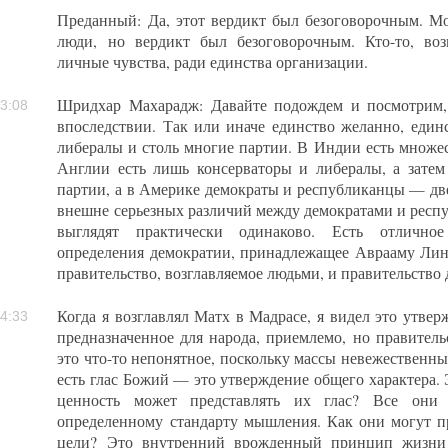
Преданный: Да, этот вердикт был безоговорочным. Мо
люди, но вердикт был безоговорочным. Кто-то, во
личные чувства, ради единства организации.
Шридхар Махарадж: Давайте подождем и посмотрим, 
3:08
впоследствии. Так или иначе единство желанно, единс
либералы и столь многие партии. В Индии есть множес
Англии есть лишь консерваторы и либералы, а зате
партии, а в Америке демократы и республиканцы — две
внешне серьезных различий между демократами и респу
выглядят практически одинаково. Есть отличное
определения демократии, принадлежащее Аврааму Лин
правительство, возглавляемое людьми, и правительство 
Когда я возглавлял Матх в Мадрасе, я видел это утверж
4:33
предназначенное для народа, приемлемо, но правитель
это что-то непонятное, поскольку массы невежественны. 
есть глас Божий — это утверждение общего характера.
ценность может представлять их глас? Все они
определенному стандарту мышления. Как они могут п
цели? Это внутренний врожденный принцип жизни 