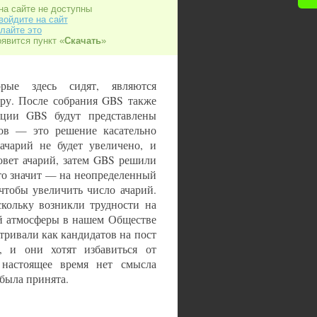
на сайте не доступны
войдите на сайт
лайте это
оявится пункт «
Скачать
»
рые здесь сидят, являются
ру. После собрания GBS также
юции GBS будут представлены
тов — это решение касательно
ачарий не будет увеличено, и
вет ачарий, затем GBS решили
это значит — на неопределенный
 чтобы увеличить число ачарий.
кольку возникли трудности на
ей атмосферы в нашем Обществе
атривали как кандидатов на пост
, и они хотят избавиться от
настоящее время нет смысла
 была принята.