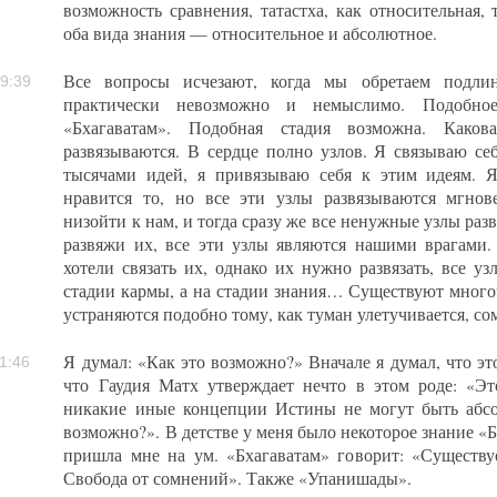
возможность сравнения, татастха, как относительная, 
оба вида знания — относительное и абсолютное.
Все вопросы исчезают, когда мы обретаем подлин
9:39
практически невозможно и немыслимо. Подобн
«Бхагаватам». Подобная стадия возможна. Како
развязываются. В сердце полно узлов. Я связываю себ
тысячами идей, я привязываю себя к этим идеям. Я
нравится то, но все эти узлы развязываются мгно
низойти к нам, и тогда сразу же все ненужные узлы раз
развяжи их, все эти узлы являются нашими врагами.
хотели связать их, однако их нужно развязать, все уз
стадии кармы, а на стадии знания… Существуют много
устраняются подобно тому, как туман улетучивается, со
Я думал: «Как это возможно?» Вначале я думал, что эт
1:46
что Гаудия Матх утверждает нечто в этом роде: «Э
никакие иные концепции Истины не могут быть абс
возможно?». В детстве у меня было некоторое знание «
пришла мне на ум. «Бхагаватам» говорит: «Существуе
Свобода от сомнений». Также «Упанишады».