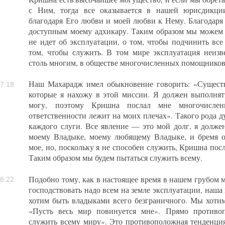
с Ним, тогда все оказывается в нашей юрисдикции
благодаря Его любви и моей любви к Нему. Благодаря 
доступным моему адхикару. Таким образом мы можем з
не идет об эксплуатации, о том, чтобы подчинить все
том, чтобы служить. В том мире эксплуатация неизв
столь многим, в обществе многочисленных помощников
Наш Махарадж имел обыкновение говорить: «Существу
7:18
которые я нахожу в этой миссии. Я должен выполнять
могу, поэтому Кришна послал мне многочисле
ответственности лежит на моих плечах». Такого рода д
каждого слуги. Все явление — это мой долг, я долже
моему Владыке, моему любящему Владыке, и бремя о
мое, но, поскольку я не способен служить, Кришна по
Таким образом мы будем пытаться служить всему.
Подобно тому, как в настоящее время в нашем грубом 
8:22
господствовать надо всем на земле эксплуатации, наша
хотим быть владыками всего безграничного. Мы хотим
«Пусть весь мир повинуется мне». Прямо противо
служить всему миру». Это противоположная тенденц