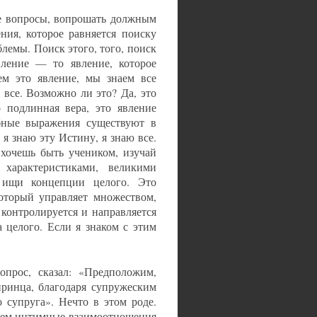
е вопросы, вопрошать должным
ния, которое равняется поиску
блемы. Поиск этого, того, поиск
ление — то явление, которое
ем это явление, мы знаем все
 все. Возможно ли это? Да, это
о подлинная вера, это явление
обные выражения существуют в
я знаю эту Истину, я знаю все.
 хочешь быть учеником, изучай
 характеристиками, великими
 ищи концепции целого. Это
торый управляет множеством,
контролируется и направляется
а целого. Если я знаком с этим
прос, сказал: «Предположим,
принца, благодаря супружеским
 супруга». Нечто в этом роде.
таем интимные взаимоотношения