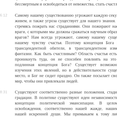
бессмертным и освободиться от невежества, стать счаст
Самому нашему существованию угрожают каждую секунд
6:12
живем, и также угроза существует для нашего знания.
стремясь пожрать нас страданиями. Они пожирают на
враги, с которыми мы должны сражаться научным образо
врагов? Нам всегда угрожают, самому нашему сущ
нашему чувству счастья. Поэтому концепция Бога
трансцендентной обители, в трансцендентном изм
фантазии. Как быть счастливым? Область счастья есть
проникнуть туда, он не способен повлиять на это
подлинная концепция Бога? Существует возможнос
изучения этих явлений, но в действительности суще
место, и Бог не сидит праздно. Он также посылает св
мир, чтобы они привлекали людей.
Существуют соответственно разные положения, стади
8:31
градации. В политике существуют идеи независимост
концепции политической эмансипации. В цело
освобождения, соответственно нашей жажде, нашим
нашей искренней души. Мы примыкаем к тому либ