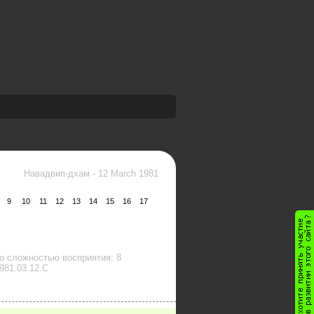
Навадвип-дхам
-
12 March 1981
9
10
11
12
13
14
15
16
17
о сложностью восприятия: 8
981.03.12.C