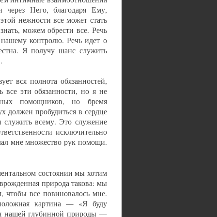
 через Него, благодаря Ему,
этой нежности все может стать
нать, можем обрести все. Речь
 нашему контролю. Речь идет о
естна. Я получу шанс служить
.
ет вся полнота обязанностей,
 все эти обязанности, но я не
нных помощников, но бремя
ух должен пробудиться в сердце
н служить всему. Это служение
тветственности исключительно
слал мне множество рук помощи.
ментальном состоянии мы хотим
 врожденная природа такова: мы
, чтобы все повиновалось мне.
положная картина — «Я буду
ия нашей глубинной природы —