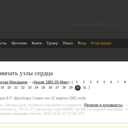
advertising placeholder 728 х 90
осты
Цитатник
Книги
Трекер
Поиск
Вход
Регистрация
звязать узлы сердца
дхар Махарадж
– «
Архив 1981-03 Март
» (
1
2
3
4
5
6
7
8
)
19
20
21
22
23
24
25
26
27
28
29
30
31
ция Б.Р. Шридхара Свами от 12 марта 1981 года
ись беседы для глубокого изучения
из раздела «
Религия и духовность
»
с
тельность:
00:35:27
| качество:
mp3
64kB/s
16 Mb
| исходный материал: 1
едняя редакция текста: 2016-12-21 15:17:00 UTC