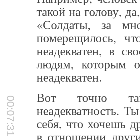
такой на голову, да
«Солдаты, за мн
померещилось, чт
неадекватен, в св
людям, которым о
неадекватен.
Вот точно так
00:07:31
неадекватность. Т
себя, что хочешь д
в отношении други