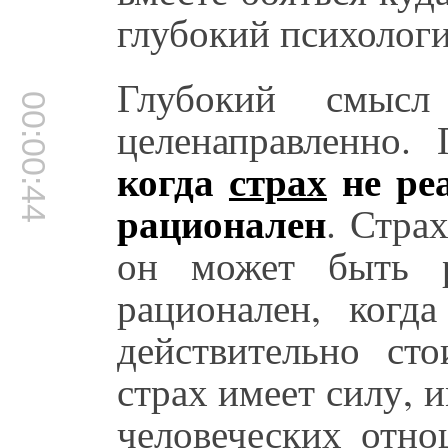
глубокий психолог
Глубокий смыс
00:00:44
целенаправленно. 
когда
страх
не реа
рационален
. Стра
он может быть р
рационален, когда
действительно ст
страх имеет силу, 
человеческих отно