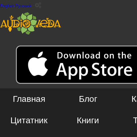
English
Русский
Главная
Блог
К
Цитатник
Книги