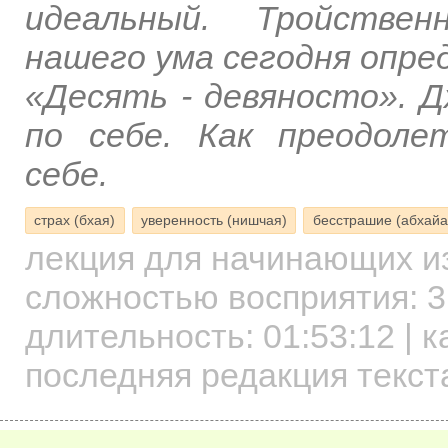
идеальный. Тройствен
нашего ума сегодня опре
«Десять - девяносто». 
по себе. Как преодол
себе.
страх (бхая)
уверенность (нишчая)
бесстрашие (абхайа
лекция для начинающих
и
сложностью восприятия: 3
длительность:
01:53:12
| к
последняя редакция текст