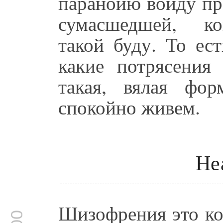
паранойю войду пр
сумасшедшей, ко
такой буду. То ес
какие потрясения
такая, вялая фо
спокойно живем.
Не
Шизофрения это ког