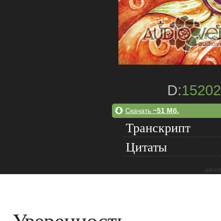
D:
15202
Скачать
~51 Мб.
Транскрипт
Цитаты
adver
Уверенность