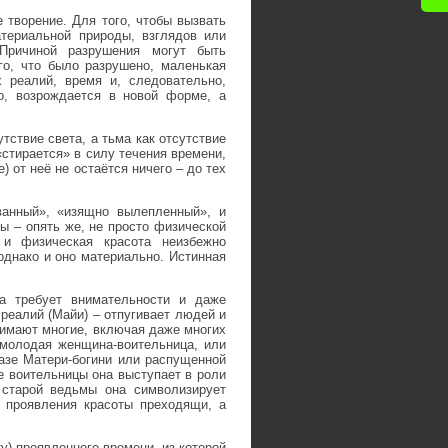
е творение. Для того, чтобы вызвать
атериальной природы, взглядов или
 Причиной разрушения могут быть
о, что было разрушено, маленькая
 реалий, время и, следовательно,
о, возрождается в новой форме, а
тствие света, а тьма как отсутствие
«стирается» в силу течения времени,
) от неё не остаётся ничего – до тех
ванный», «изящно вылепленный», и
ы – опять же, не просто физической
 и физическая красота неизбежно
однако и оно материально. Истинная
а требует внимательности и даже
реалий (Майи) – отпугивает людей и
нимают многие, включая даже многих
 молодая женщина-воительница, или
азе Матери-богини или распущенной
 воительницы она выступает в роли
 старой ведьмы она символизирует
е проявления красоты преходящи, а
у) проявленного времени, из которой