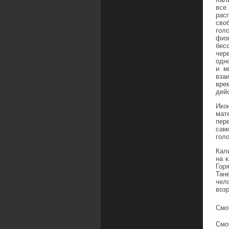
все
рас
сво
гол
физ
бес
чер
одн
и м
вза
вре
дей
Ико
мат
пер
сам
гол
Кал
на 
Гор
Тан
чел
воз
Смо
Смо