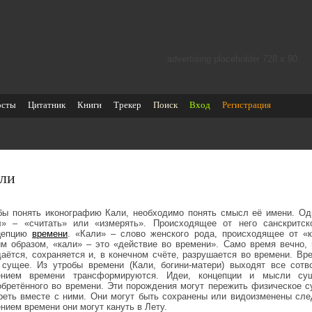
advertising placeholder 728 х 90
осты
Цитатник
Книги
Трекер
Поиск
Вход
Регистрация
ли
бы понять иконографию Кали, необходимо понять смысл её имени. Одн
л» – «считать» или «измерять». Происходящее от него санскритск
цепцию
времени
. «Кали» – слово женского рода, происходящее от «
им образом, «кали» – это «действие во времени». Само время вечно,
даётся, сохраняется и, в конечном счёте, разрушается во времени. Вре
 сущее. Из утробы времени (Кали, богини-матери) выходят все сотв
ением времени трансформируются. Идеи, концепции и мысли сущ
обретённого во времени. Эти порождения могут пережить физическое 
реть вместе с ними. Они могут быть сохранены или видоизменены сл
нием времени они могут кануть в Лету.