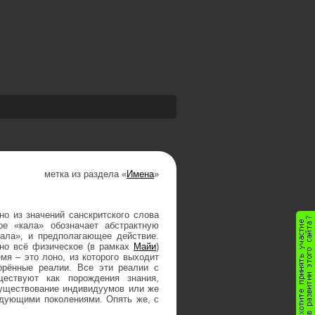
метка из раздела «
Имена
»
о из значений санскритского слова
ое «кала» обозначает абстрактную
кала», и предполагающее действие.
 но всё физическое (в рамках
Майи
)
мя – это лоно, из которого выходит
орённые реалии. Все эти реалии с
ествуют как порождения знания,
существование индивидуумов или же
едующими поколениями. Опять же, с