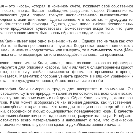
мя – это «коса», которая, в конечном счёте, пожинает своё собственно
т нового, иногда бывает необходимо разрушить старое. Изменение м
овеческих догм подчас требует насильственного вмешательства.
родные стихии или люди. Единственное, что остаётся, – дух/
душа
тог
ра божественной природы. Однако, даже после гибели бесчисленных
рение продолжают существовать. Божественная искра того, что ушл
аченное знание может быть вновь обретено с ходом времени.
ла/Кали» имеет ещё одно значение: «тьма». Однако это не тьма как отсу
о бы то ни было проявленного – пустота. Когда некая реалия полностью 
ё больше нельзя «подсчитать» или измерить, то в
физическом мире
(Майе
 пока она не возрождается или воссоздаётся заново... со временем.
невое слово имени Кали, «кал», также означает «хорошо сформиро
ользуется для описания красоты. Кали является олицетворением красот
соты, поскольку любая физическая форма со временем стареет,
ачивается. Математик способен увидеть красоту в изящном уравнении, 
ота – это дух/душа человека, божественная искра в нём.
нография Кали намеренно трудна для восприятия и понимания. Он
сстрашия». Суть её природы – гарантия непостоянства всех физических 
ивает у них желание иметь с ней дело. Образ Кали, зачастую, ложно по
усов. Кали может изображаться как игривая девочка, как чувственная
 измождённая старая карга. Как молодая женщина она предстаёт в обр
хи, свободной от любых общепринятых поведенческих норм. В качестве
нительницы/защитницы и, одновременно, разрушительницы. В образе
остоянство всего материального и напоминает о том, что физически
ет значение лишь внутренняя красота духа/божественного начала.
 – чёрного или тёмно-синего цвета, который символизирует тьму (пустот