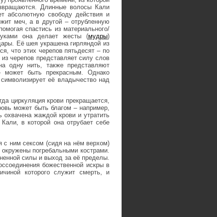
озвращаются. Длинные волосы Кали
ет абсолютную свободу действия и
жит меч, а в другой – отрубленную
 помогая спастись из материального/
руками она делает жесты (
мудры
)
 дары. Её шея украшена гирляндой из
ся, что этих черепов пятьдесят – по
 из черепов представляет силу слов
на одну нить, также представляют
– может быть прекрасным. Однако
 символизирует её владычество над
огда циркуляция крови прекращается,
ровь может быть благом – например,
 охвачена жаждой крови и утратить
Кали, в которой она отрубает себе
 с ним сексом (сидя на нём верхом)
и окружены погребальными кострами.
енной силы и выход за её пределы.
оссоединения божественной искры в
ричиной которого служит смерть, и