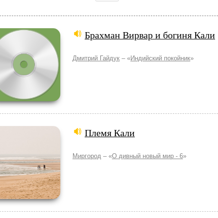
Брахман Вирвар и богиня Кали
Дмитрий Гайдук
– «
Индийский покойник
»
Племя Кали
Миргород
– «
О дивный новый мир - 6
»