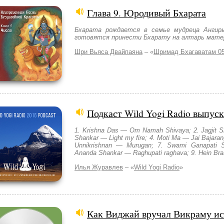
Глава 9. Юродивый Бхарата
Бхарата рождается в семье мудреца Ангир
готовятся принести Бхарату на алтарь матер
Шри Вьяса Двайпаяна
– «
Шримад Бхагаватам 0
Подкаст Wild Yogi Radio выпуск
1. Krishna Das — Om Namah Shivaya; 2. Jagjit S
Shankar — Light my fire; 4. Moti Ma — Jai Bajarang
Unnikrishnan — Murugan; 7. Swami Ganapati S
Ananda Shankar — Raghupati raghava; 9. Hein Bra
Илья Журавлев
– «
Wild Yogi Radio
»
Как Виджай вручал Викраму и