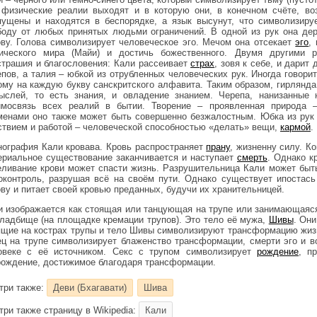
 физические реалии выходят и в которую они, в конечном счёте, в
пущены и находятся в беспорядке, а язык высунут, что символизиру
боду от любых принятых людьми ограничений. В одной из рук она дер
ову. Голова символизирует человеческое эго. Мечом она отсекает
эго
,
ического мира (Майи) и достичь божественного. Двумя другими 
страшия и благословения: Кали рассеивает
страх
, зовя к себе, и дарит
епов, а талия – юбкой из отрубленных человеческих рук. Иногда говорит
ому на каждую букву санскритского алфавита. Таким образом, гирлянда
ыслей, то есть знания, и овладение знанием. Черепа, нанизанные 
имосвязь всех реалий в бытии. Творение – проявленная природа 
менами оно также может быть совершенно безжалостным. Юбка из рук
ствием и работой – человеческой способностью «делать» вещи,
кармой
.
нография Кали кровава. Кровь распространяет
прану
, жизненну силу. К
ериальное существование заканчивается и наступает
смерть
. Однако к
еливание крови может спасти жизнь. Разрушительница Кали может быть
оконтроль, разрушая всё на своём пути. Однако существует ипостась 
ову и питает своей кровью преданных, будучи их хранительницей.
и изображается как стоящая или танцующая на трупе или занимающаяся
кладбище (на площадке кремации трупов). Это тело её мужа,
Шивы
. Он
ящие на кострах трупы и тело Шивы символизируют трансформацию жизн
ец на трупе символизирует блаженство трансформации, смерти эго и в
овеке с её источником. Секс с трупом символизирует
рождение
, п
рождение, достижимое благодаря трансформации.
три также:
Деви (Бхагавати)
Шива
три также страницу в Wikipedia:
Кали