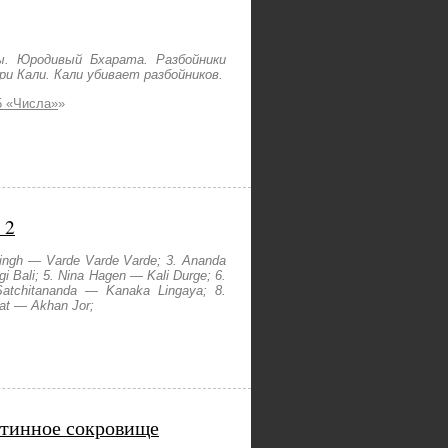
ы. Юродивый Бхарата. Разбойники
и Кали. Кали убивает разбойников.
5 «Числа»
»
 2
ingh — Varde Varde Varde; 3. Ananda
i Bali; 5. Nina Hagen — Kali Durge; 6.
atchitananda — Kanaka Lingaya; 8.
at — Akhan Jor;
стинное сокровище