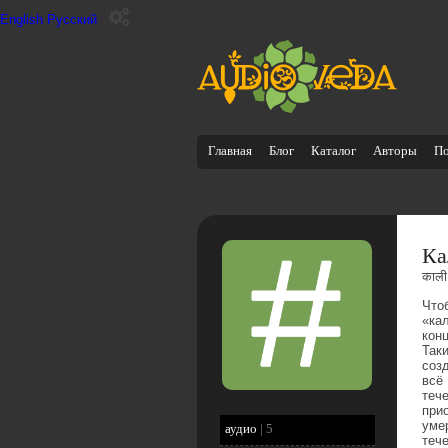
English
Русский
Главная
Блог
Каталог
Авторы
П
Ка
काली
Что
«ка
кон
Так
соз
всё
теч
при
уме
аудио
|
5
тече