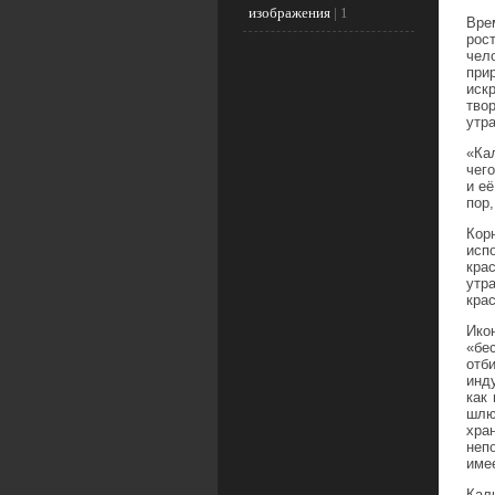
изображения
|
1
Вре
рос
чел
при
иск
тво
утр
«Ка
чег
и е
пор,
Кор
исп
кра
утр
крас
Ико
«бе
отб
инд
как
шлю
хра
неп
име
Кали