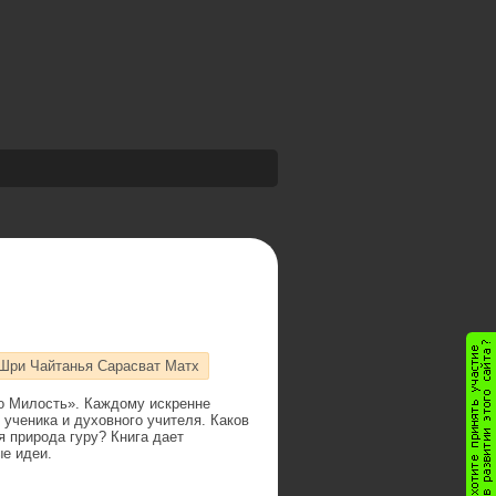
Шри Чайтанья Сарасват Матх
о Милость». Каждому искренне
ученика и духовного учителя. Каков
я природа гуру? Книга дает
е идеи.