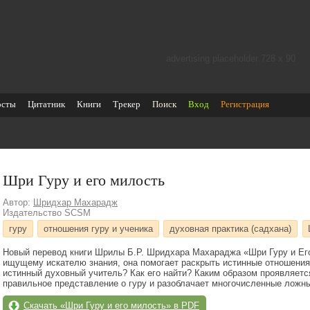
advertising placeholder 728 х 90
осты
Цитатник
Книги
Трекер
Поиск
Вход
Регистрация
Шри Гуру и его милость
Автор:
Шридхар Махарадж
Издательство SCSM
гуру
отношения гуру и ученика
духовная практика (садхана)
Новый перевод книги Шрилы Б.Р. Шридхара Махараджа «Шри Гуру и Ег
ищущему искателю знания, она помогает раскрыть истинные отношения 
истинный духовный учитель? Как его найти? Каким образом проявляетс
правильное представление о гуру и разоблачает многочисленные ложны
Скачать «Шри Гуру и его милость» в PDF