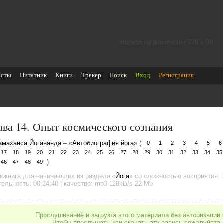
advertising placeholder 728 х 90
осты
Цитатник
Книги
Трекер
Поиск
Вход
Регистрация
ава 14. Опыт космического сознания
амаханса Йогананда
– «
Автобиография йога
» (
0
1
2
3
4
5
6
17
18
19
20
21
22
23
24
25
26
27
28
29
30
31
32
33
34
35
)
46
47
48
49
иокнига для начинающих
из раздела «
Йога
»
со сложностью восприятия: 
тельность:
00:24:40
| качество:
mp3
128kB/s
22 Mb
Прослушивание и загрузка этого материала без авторизации 
Чтобы прослушать или скачать эту запись пожалуйста