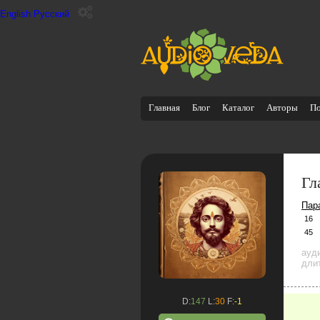
English
Русский
Главная
Блог
Каталог
Авторы
П
Гл
Пар
16
45
ауд
дли
D:
147
L:
30
F:
-1