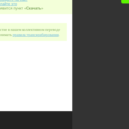
лайте это
оявится пункт «
Скачать
»
астие в нашем коллективном переводе
понимать
правила транскрибирования
.