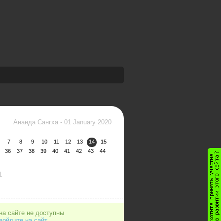
Ананда Сангха
-
01 January 2020
7
8
9
10
11
12
13
14
15
36
37
38
39
40
41
42
43
44
1
на сайте не доступны
войдите на сайт