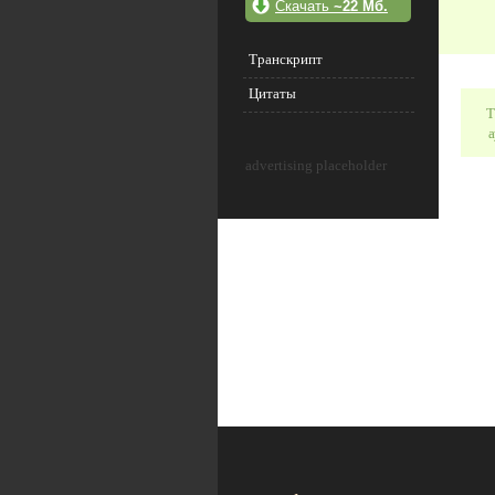
Скачать
~22 Мб.
Транскрипт
Цитаты
Т
а
advertising placeholder