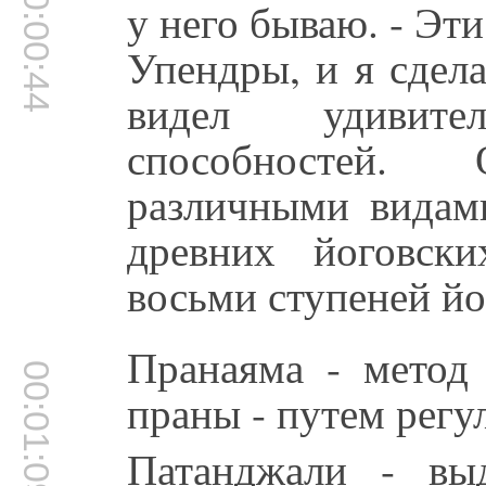
00:00:44
у него бываю. - Эт
Упендры, и я сдел
видел удивите
способностей.
различными видам
древних йоговск
восьми ступеней й
Пранаяма - метод
00:01:09
праны - путем регу
Патанджали - вы