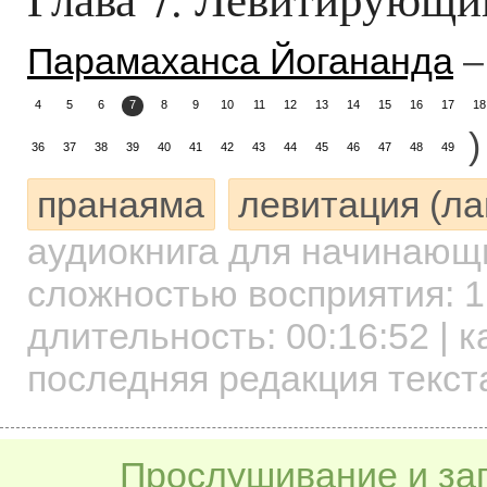
Парамаханса Йогананда
–
4
5
6
7
8
9
10
11
12
13
14
15
16
17
18
)
36
37
38
39
40
41
42
43
44
45
46
47
48
49
пранаяма
левитация (ла
аудиокнига для начинаю
сложностью восприятия: 1
длительность:
00:16:52
| к
последняя редакция текст
Прослушивание и заг