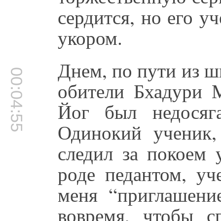
сердится, но его у
укором.
Днем, по пути из 
00:04:55
обители Бхадури М
Йог был недосяг
Одинокий ученик
следил за покоем 
роде педантом, уч
меня “приглашение
вовремя, чтобы с