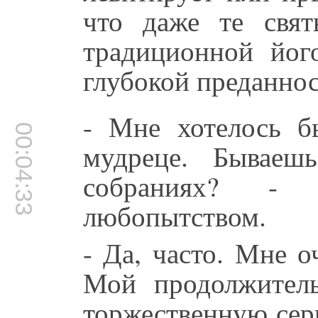
что даже те свят
традиционной йог
глубокой преданнос
- Мне хотелось б
00:04:33
мудреце. Бываеш
собраниях? - 
любопытством.
- Да, часто. Мне о
Мой продолжител
торжественную сер