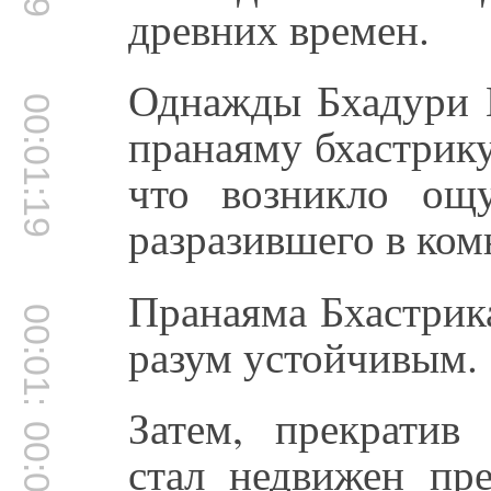
древних времен.
Однажды Бхадури 
00:01:19
пранаяму бхастрику
что возникло ощ
разразившего в ком
Пранаяма Бхастрика
00:01:31
разум устойчивым.
Затем, прекратив
стал недвижен пр