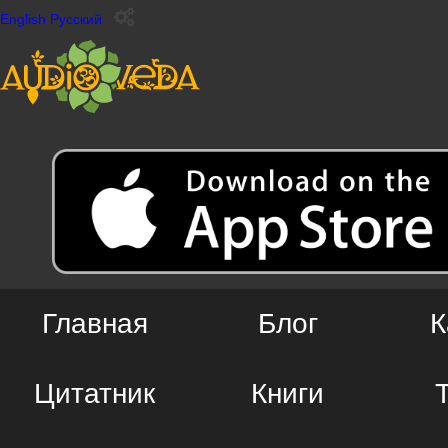
English
Русский
Главная
Блог
К
Цитатник
Книги