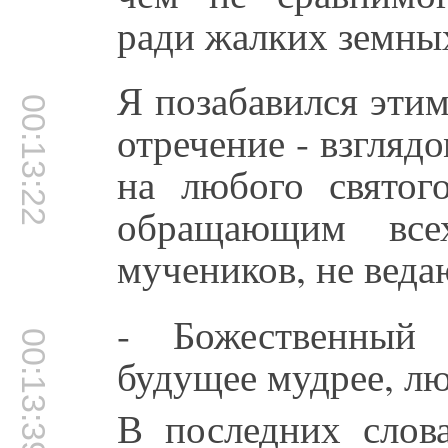
ради жалких земны
Я позабавился эти
00:13:22
отречение - взгляд
на любого свято
обращающим все
мучеников, не веда
- Божественный 
00:13:39
будущее мудрее, л
В последних слов