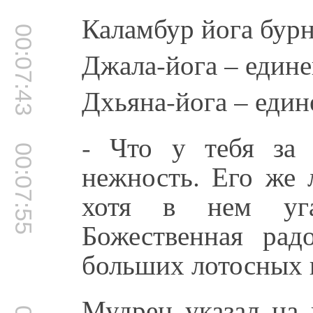
Каламбур йога бурн
00:07:43
Джала-йога – едине
Дхьяна-йога – един
- Что у тебя за 
00:07:55
нежность. Его же 
хотя в нем угад
Божественная рад
больших лотосных г
Мудрец указал на 