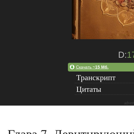
D:
1
Скачать
~15 Мб.
Транскрипт
Цитаты
adver
Глава 7. Левитирующи