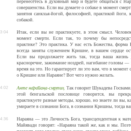
перенесётесь в духовный мир и будете общаться с На
совершенства. Если вы думаете о собаке в момент смерт
занятия санкхья-йогой, философией, практикой йоги, 
собакой.
Итак, если вы не практикуете, в этом смысл. Челов
3:04
момент смерти. Если так, то почему бы непосредс
практике? Это практика. У нас есть Божества, форм
всегда заняты служением Кришне, в вашем сердце ос
Если вы продолжаете жить так, тогда ваша жизнь 
красноречие, зажимание ноздрей, нагибание головы — 
время на это. Но гарантирует ли это вам, что в момент
о Кришне или Нараяне? Вот чего нужно желать.
Анте на̄ра̄йан̣а-смр̣тих̣.
Так говорит Шукадева Госвами, 
4:02
этой бенгальской пословице говорится, вы прекр
практикуете разные методы, хорошо, но знаете ли вы, к
умираете в сознании Бога, в сознании Кришны, тогда в
Нараяна — это Личность Бога, трансцендентная к мат
4:36
Майявади говорят: «Нараяна такой же, как и мы. Поэт
помнить кого угодно: свою жену, своего мужа, ребёнка 