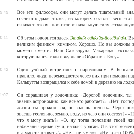
Все эти философы, они могут делать тщательный ана
9:49
сосчитать даже атомы, из которых состоит весь это
означает, что вы постигли изначальную силу, создавшую 
Эта̄ва̄н са̄н̇кхйа-йога̄бхйа̄м̇.
Об этом говорится здесь.
Вы
0:11
великим физиком, химиком. Хорошо. Но вы должны зн
момент смерти. Наш Сатсварупа Махарадж рассказа
которую напечатали в журнале «Обратно к Богу».
Один учёный встретился с паромщиком. В Бенгалии
0:43
правило, люди перемещаются через них при помощи пар
Калькутты возвращался к себе домой в деревню на лодке
Он спрашивал у лодочника: «Дорогой лодочник, ты з
1:07
знаешь астрономию, как всё это работает?» «Нет, госпо
жизни ты прожил зря, не знаешь ничего». Через нек
знаешь геологию, землю, воду, из чего они состоят?» «Н
что я могу знать?» «О, ну тогда половина твоей ж
набежали чёрные тучи, начался ураган. И в этот момен
вы умеете плавать?» «Нет, не умею». «Ну тогда 100