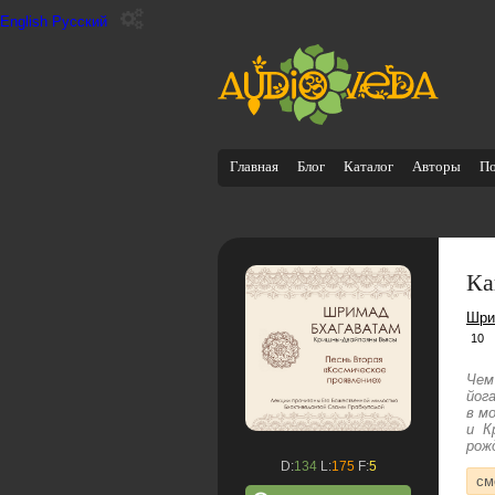
English
Русский
Главная
Блог
Каталог
Авторы
П
Ка
Шри
10
Чем
йог
в м
и К
рож
D:
134
L:
175
F:
5
см