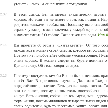
утонете». [смех] И он прыгнул, а тот утонул.
В этом смысл. Вы пытаетесь аналитически изучать
2:07
хорошо. Но если вы не знаете о том, как помнить Нар
родитесь кошками и собаками. Поскольку вы очень люб
странах, у каждого джентльмена, у каждой леди есть соб
Йам̇ й
в момент смерти? О собаке. Таков закон природы.
Вы прочтёте об этом в «Бхагавад-гите». От того сос
2:44
находитесь в момент своей смерти, которое вы создали, 
Поэтому не приобретайте собачье умонастроение. Пуст
очень хорошо. В момент смерти вы будете помнить о
Кришна-локу. Об этом говорится здесь.
Поэтому советуется, кем бы Вы ни были, неважно, пра
3:13
спасёт Вас. В противном случае… Джанма-ла̄бхах̣ пар
определённое рождение. Есть разные виды жизни. Та
они не знают, почему жизнь столь многообразна, по
живут. Есть и кошки, собаки, крысы, мухи, змеи, дерев
форм жизни, восемь миллионов четыреста тысяч видов 
своих родителей, будь то насекомые, кошка, собака или