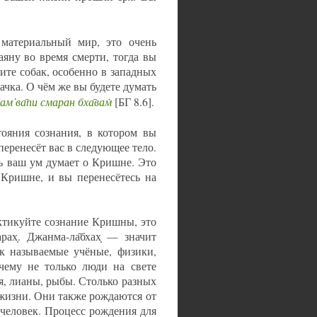
 материальный мир, это очень
аяну во время смерти, тогда вы
ите собак, особенно в западных
ачка. О чём же вы будете думать
ам̇ ва̄пи смаран бха̄вам
̇ [БГ 8.6].
тояния сознания, в котором вы
перенесёт вас в следующее тело.
ь ваш ум думает о Кришне. Это
 Кришне, и вы перенесётесь на
ктикуйте сознание Кришны, это
ах̣. Джанма-ла̄бхах̣ — значит
к называемые учёные, физики,
чему не только люди на свете
ья, лианы, рыбы. Столько разных
жизни. Они также рождаются от
 человек. Процесс рождения для