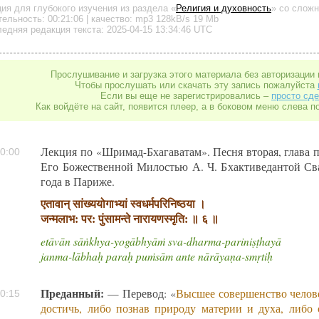
ция для глубокого изучения
из раздела «
Религия и духовность
»
со сложн
тельность:
00:21:06
| качество:
mp3
128kB/s
19 Mb
едняя редакция текста: 2025-04-15 13:34:46 UTC
Прослушивание и загрузка этого материала без авторизации 
Чтобы прослушать или скачать эту запись пожалуйста
Если вы еще не зарегистрировались –
просто сде
Как войдёте на сайт, появится плеер, а в боковом меню слева п
Лекция по «Шримад-Бхагаватам». Песня вторая, глава п
0:00
Его Божественной Милостью А. Ч. Бхактиведантой Св
года в Париже.
एतावान् सांख्ययोगाभ्यां स्वधर्मपरिनिष्ठया ।
जन्मलाभ: पर: पुंसामन्ते नारायणस्मृति: ॥ ६ ॥
etāvān sāṅkhya-yogābhyāṁ sva-dharma-pariniṣṭhayā
janma-lābhaḥ paraḥ puṁsām ante nārāyaṇa-smṛtiḥ
Преданный:
— Перевод: «
Высшее совершенство челов
0:15
достичь, либо познав природу материи и духа, либо