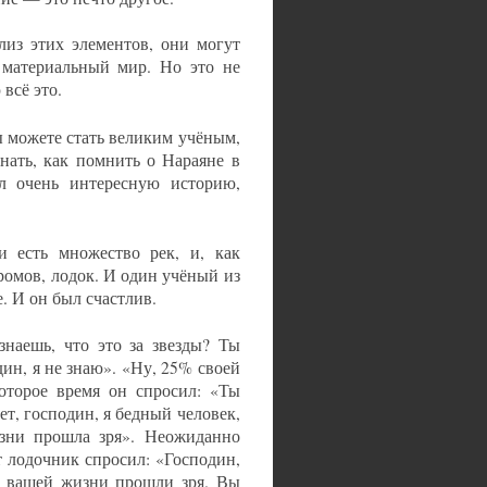
лиз этих элементов, они могут
т материальный мир. Но это не
всё это.
 можете стать великим учёным,
ать, как помнить о Нараяне в
л очень интересную историю,
 есть множество рек, и, как
омов, лодок. И один учёный из
. И он был счастлив.
наешь, что это за звезды? Ты
дин, я не знаю». «Ну, 25% своей
оторое время он спросил: «Ты
ет, господин, я бедный человек,
изни прошла зря». Неожиданно
т лодочник спросил: «Господин,
% вашей жизни прошли зря. Вы