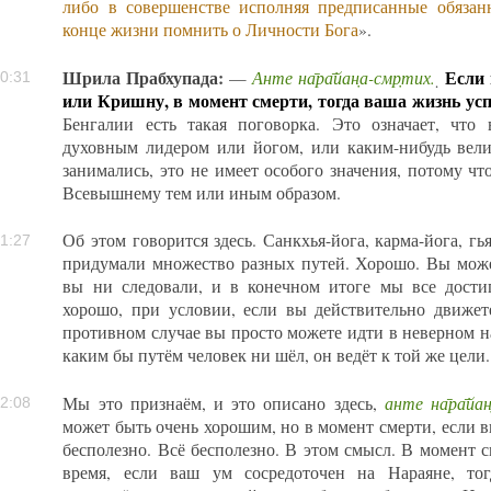
либо в совершенстве исполняя предписанные обязанн
конце жизни помнить о Личности Бога
».
Шрила Прабхупада:
Анте на̄ра̄йан̣а-смр̣тих.
Если
—
̣
0:31
или Кришну, в момент смерти, тогда ваша жизнь усп
Бенгалии есть такая поговорка. Это означает, чт
духовным лидером или йогом, или каким-нибудь вел
занимались, это не имеет особого значения, потому что
Всевышнему тем или иным образом.
Об этом говорится здесь. Санкхья-йога, карма-йога, гь
1:27
придумали множество разных путей. Хорошо. Вы може
вы ни следовали, и в конечном итоге мы все дости
хорошо, при условии, если вы действительно движет
противном случае вы просто можете идти в неверном н
каким бы путём человек ни шёл, он ведёт к той же цели.
анте на̄ра̄йан̣
Мы это признаём, и это описано здесь,
2:08
может быть очень хорошим, но в момент смерти, если вы
бесполезно. Всё бесполезно. В этом смысл. В момент с
время, если ваш ум сосредоточен на Нараяне, то