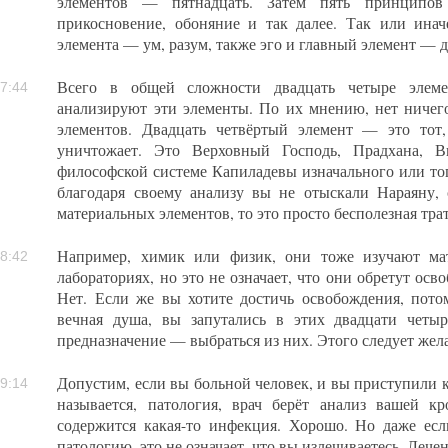
элементов — пятнадцать. Затем пять принципов 
прикосновение, обоняние и так далее. Так или инач
элемента — ум, разум, также эго и главный элемент — 
Всего в общей сложности двадцать четыре элемен
7:44
анализируют эти элементы. По их мнению, нет ничег
элементов. Двадцать четвёртый элемент — это тот,
уничтожает. Это Верховный Господь, Прадхана, 
философской системе Капиладевы изначального или тог
благодаря своему анализу вы не отыскали Нараяну, 
материальных элементов, то это просто бесполезная трат
Например, химик или физик, они тоже изучают ма
8:42
лабораториях, но это не означает, что они обретут осв
Нет. Если же вы хотите достичь освобождения, пото
вечная душа, вы запутались в этих двадцати четы
предназначение — выбраться из них. Этого следует жела
Допустим, если вы больной человек, и вы приступили к 
9:14
называется, патология, врач берёт анализ вашей к
содержится какая-то инфекция. Хорошо. Но даже есл
патологию, это не означает, что вы излечиваетесь. Лече