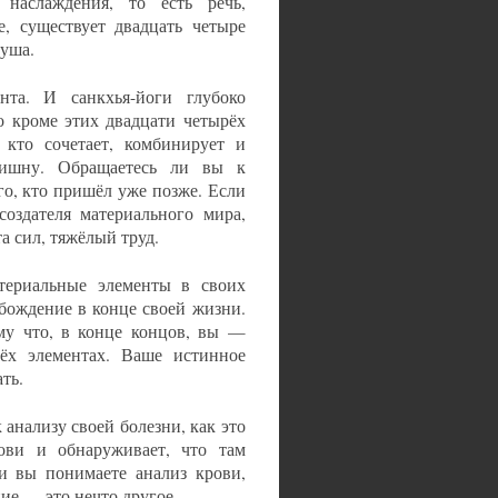
наслаждения, то есть речь,
е, существует двадцать четыре
душа.
та. И санкхья-йоги глубоко
о кроме этих двадцати четырёх
 кто сочетает, комбинирует и
Вишну. Обращаетесь ли вы к
о, кто пришёл уже позже. Если
создателя материального мира,
а сил, тяжёлый труд.
териальные элементы в своих
обождение в конце своей жизни.
му что, в конце концов, вы —
рёх элементах. Ваше истинное
ть.
анализу своей болезни, как это
рови и обнаруживает, что там
и вы понимаете анализ крови,
ние — это нечто другое.