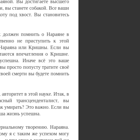
раяной. Вы достигаете высшего
и, вы станете собакой. Все ваши
коту под хвост. Вы становитесь
ек должен помнить о Нараяне в
твенно не приступить к этой
а Нараяна или Кришны. Если вы
таются впечатления о Кришне.
успешна. Иначе всё это ваше
вы просто попусту тратите своё
 своей смерти вы будете помнить
авторитет в этой науке. Итак, в
асный трансценденталист, вы
ак умирать? Это важно. Если вы
аша жизнь успешна.
ериальному творению. Нараяна.
ому я с таким же успехом могу
— и при этом я достигаю той же