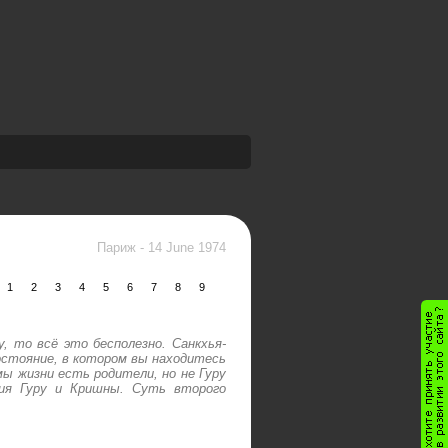
Париж
-
14 June 1974
1
2
3
4
5
6
7
8
9
 то всё это бесполезно. Санкхья-
состояние, в котором вы находитесь
ы жизни есть родители, но не Гуру
ния Гуру и Кришны. Суть второго