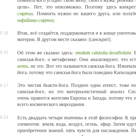
цели». Нет, это невозможно. Поэтому здесь конкре
смр̣тих
̣. Помнить нужно не вашего друга, или полубо
на̄ра̄йан̣а-смр̣тих̣.
Итак, всё создаётся, поддерживается и в конце уничтож
5:16
материи. В другом месте сказано: [санскрит].
эта̄ва̄н са̄н̇кхйа-йога̄бхйа̄м̇
Об этом же сказано здесь:
. 
5:42
санкхья-йоге, о метафизике. Они анализируют, что ест
нети
, не это. Вот это называется санкхья-йога. Изнача
йога, потому что санкхья-йога была поведана Капиладе
Это чистая бхакти-йога. Позднее один атеист, тоже 
6:17
санкхья-йоге, но это материалистичный анализ. Си
очень нравится жителям Европы и Запада, потому что э
всего космического мироздания.
таттвы
Есть двадцать четыре
в этой философии. К пр
6:52
элементов: земля, вода, воздух, огонь, эфир. Затем иду
приобретения знаний, пять чувств для наслаждения. П