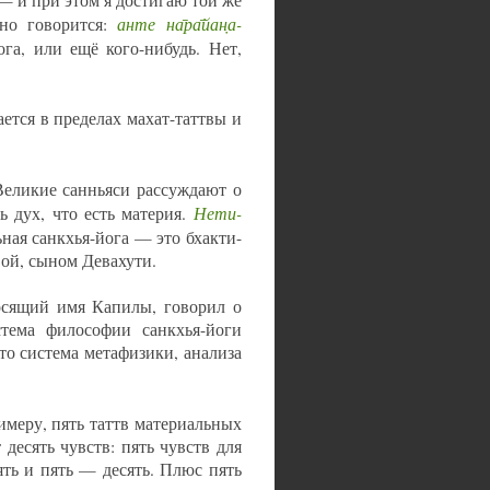
анте на̄ра̄йан̣а-
тно говорится:
га, или ещё кого-нибудь. Нет,
ается в пределах махат-таттвы и
Великие санньяси рассуждают о
Нети-
ь дух, что есть материя.
льная санкхья-йога — это бхакти-
вой, сыном Девахути.
носящий имя Капилы, говорил о
стема философии санкхья-йоги
то система метафизики, анализа
имеру, пять таттв материальных
т десять чувств: пять чувств для
ять и пять — десять. Плюс пять