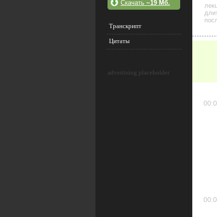
Скачать
~19 Мб.
лек
дли
посл
Транскрипт
Цитаты
advertising placeholder
00:0
00:0