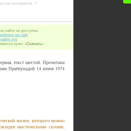
остью восприятия: 7
на сайте не доступны
войдите на сайт
лайте это
оявится пункт «
Скачать
»
ервая, текст шестой. Прочитана
ами Прабхупадой 14 июня 1974
еческой жизни, которого можно
 овладев мистическими силами,