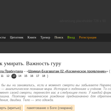
advertising placeholder 728 х 90
осты
Цитатник
Книги
Трекер
Поиск
Вход
Регистрация
к умирать. Важность гуру
ла Прабхупада
– «
Шримад-Бхагаватам 02 «Космическое проявление»
» (
)
11
12
13
14
15
16
17
18
 бы вы ни занимались, если в момент смерти вы забываете Нараяну,
а — аналитическое познание мира. История о лодочнике и учёном. То 
омент своей смерти, перенесёт вас в следующее тело. У каждой форм
ришна. Поэтому человеческое рождение предназначено для обрете
дения, двиджа. Тело — это одежда.
ерть (мритью)
памятование о Боге (смарана)