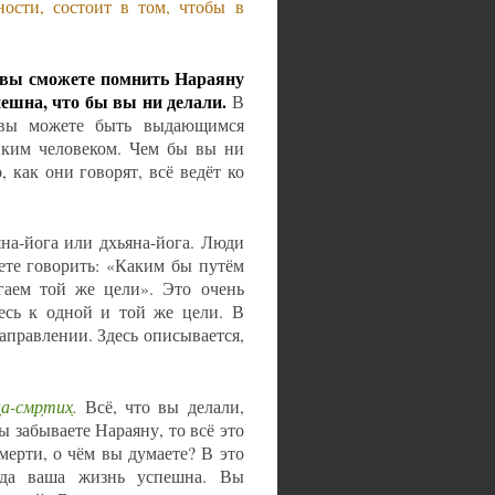
ости, состоит в том, чтобы в
 вы сможете помнить Нараяну
ешна, что бы вы ни делали.
В
о вы можете быть выдающимся
иким человеком. Чем бы вы ни
, как они говорят, всё ведёт ко
яна-йога или дхьяна-йога. Люди
те говорить: «Каким бы путём
гаем той же цели». Это очень
есь к одной и той же цели. В
аправлении. Здесь описывается,
а-смр̣тих̣.
Всё, что вы делали,
 забываете Нараяну, то всё это
мерти, о чём вы думаете? В это
гда ваша жизнь успешна. Вы