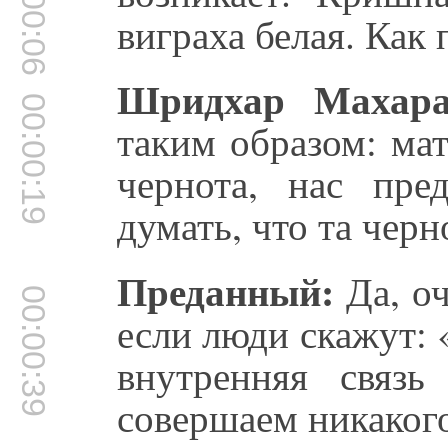
00:00:06
виграха белая. Как
Шридхар Махара
00:00:19
таким образом: мат
чернота, нас пр
думать, что та черн
Преданный:
Да, оч
00:00:39
если люди скажут: 
внутренняя связ
совершаем никаког