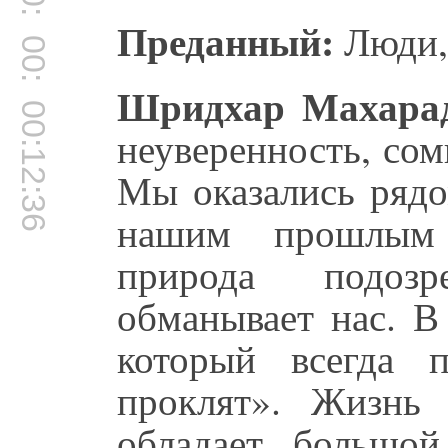
00:12:27
Преданный:
Люди,
00:12:29
Шридхар Махара
00:12:36
неуверенность, со
Мы оказались рядо
нашим прошлым 
природа подоз
обманывает нас. В
который всегда п
проклят». Жизнь 
обладает большой