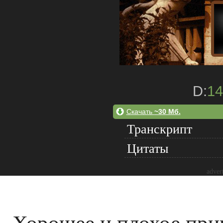
D:
14
Скачать
~30 Мб.
Транскрипт
Цитаты
adver
Хорошее и плохое пр