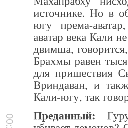
Махапрабху нисхо
источнике. Но в о
югу према-аватар
аватар века Кали не
двимша, говорится,
Брахмы равен тыся
для пришествия Св
Вриндаван, и так
Кали-югу, так гово
Преданный:
Гуру
убивает демонов? 