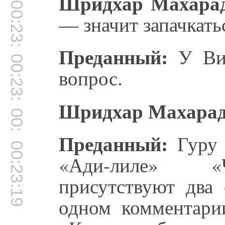
Шридхар Махара
00:23:01
— значит запачкать
Преданный:
У Виг
00:23:11
вопрос.
Шридхар Махара
00:23:14
Преданный:
Гуру 
00:23:19
«Ади-лиле» «Ч
присутствуют два 
одном комментари