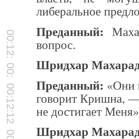
либеральное предло
Преданный:
Махар
00:12:05
вопрос.
Шридхар Махара
00:12:10
Преданный:
«Они 
00:12:12
говорит Кришна, — 
не достигает Меня»
Шридхар Махара