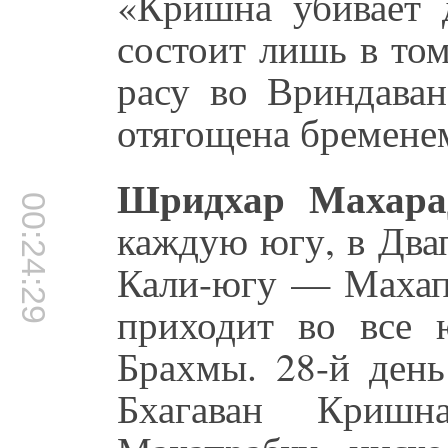
«Кришна убивает 
состоит лишь в то
расу во Вриндаван
отягощена бремен
Шридхар Махара
00:24:29
каждую югу, в Два
Кали-югу — Махапр
приходит во все 
Брахмы. 28-й день
Бхагаван Кришн