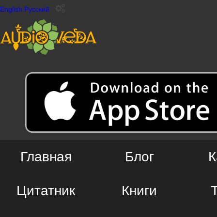
English
Русский
Главная
Блог
К
Цитатник
Книги