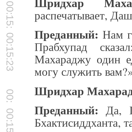
00:15:14
Шридхар Маха
00:15:15
распечатывает, Даш
Преданный:
Нам г
00:15:23
Прабхупад сказ
Махараджу один е
могу служить вам?
Шридхар Махара
00:15:45
Преданный:
Да, Г
00:15:46
Бхактисиддханта, т