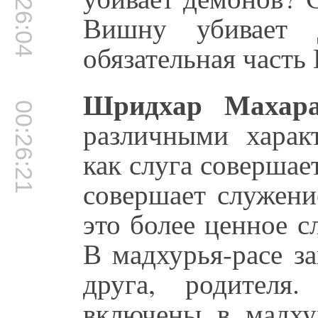
00:26:04
Вишну убивает 
обязательная часть
Шридхар Махара
00:26:21
различными харак
как слуга совершае
совершает служени
это более ценное с
В мадхурья-расе з
друга, родителя
включены в мадхур