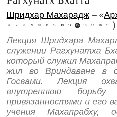
Шридхар Махарадж
– «
Ар
)
6
7
8
9
10
11
12
13
14
15
16
17
18
19
Лекция Шридхара Махар
служении Рагхунатха Б
который служил Махапраб
жил во Вриндаване в 
Госвами. Лекция охв
внутреннюю борьбу
привязанностями и его в
учения Махапрабху, 