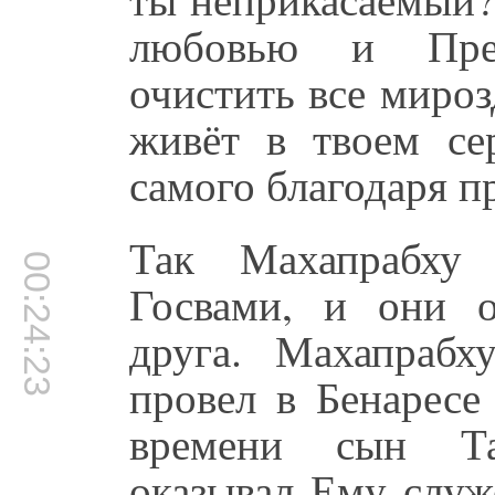
любовью и Пред
очистить все миро
живёт в твоем се
самого благодаря п
Так Махапрабху 
00:24:23
Госвами, и они о
друга. Махапрабх
провел в Бенаресе
времени сын Та
оказывал Ему служ