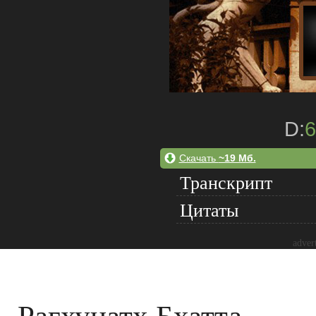
D:
6
Скачать
~19 Мб.
Транскрипт
Цитаты
adver
Рагхунатх Бхатта