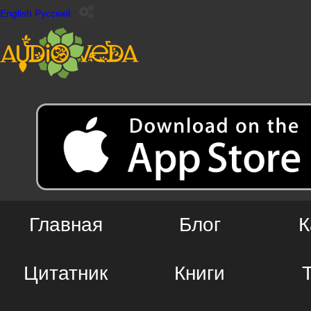
English
Русский
Главная
Блог
К
Цитатник
Книги