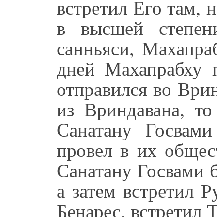
встретил Его там, 
в высшей степен
санньяси, Махапра
дней Махапрабху п
отправился во Ври
из Вриндавана, то
Санатану Госвам
провел в их общес
Санатану Госвами б
а затем встретил 
Бенарес, встретил