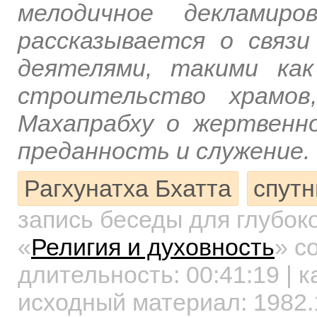
мелодичное декламиро
рассказывается о связ
деятелями, такими ка
строительство храмов
Махапрабху о жертвенн
преданность и служение.
Рагхунатха Бхатта
спутн
запись беседы для глубок
«
Религия и духовность
»
со
длительность:
00:41:19
| к
исходный материал: 1982.1