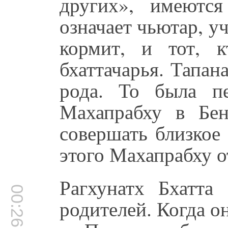
других», имеютс
означает чьютар, у
кормит, и тот, к
бхаттачарья. Тапа
рода. То была пе
Махапрабху в Бен
совершать близкое
этого Махапрабху о
Рагхунатх Бхатта
00:26:47
родителей. Когда о