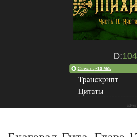
D:
104
Скачать
~10 Мб.
Транскрипт
Цитаты
adver
Бхагавад-Гита. Глава 