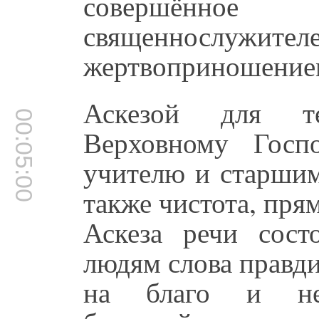
совершённое
священнослужите
жертвоприношением
Аскезой для те
00:05:00
Верховному Госп
учителю и старшим
также чистота, пря
Аскеза речи сост
людям слова правд
на благо и н