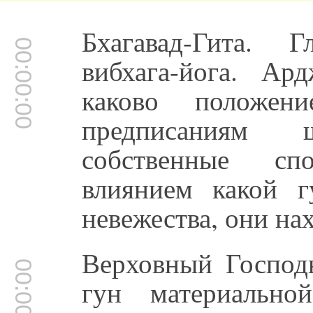
Бхагавад-Гита. 
00:00:00
вибхага-йога. А
каково положен
предписаниям 
собственные с
влиянием какой г
невежества, они на
Верховный Господь
00:00:35
гун материально