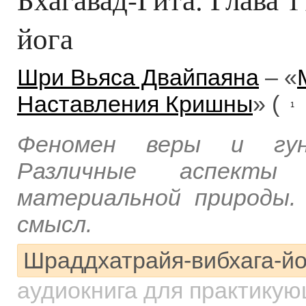
йога
Шри Вьяса Двайпаяна
– «
Наставления Кришны
» (
1
Феномен веры и гун
Различные аспекты
материальной природы.
смысл.
Шраддхатрайя-вибхага-йо
аудиокнига для практику