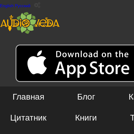
English
Русский
Главная
Блог
К
Цитатник
Книги