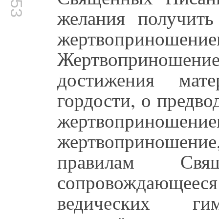
желания получить
жертвоприноше
Жертвоприноше
достижения мат
гордости, о предво
жертвоприношени
жертвоприношен
правилам Св
сопровождающееся
ведических гим