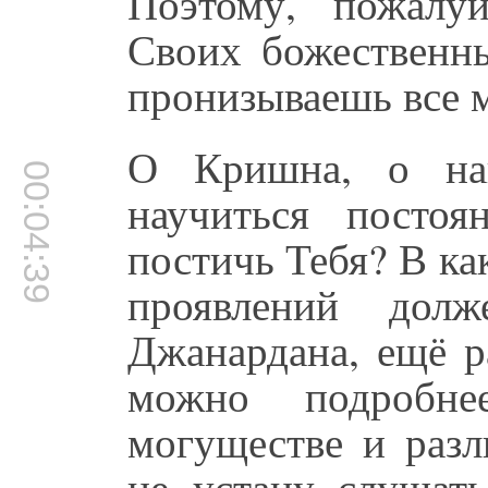
Поэтому, пожалу
Своих божественн
пронизываешь все 
О Кришна, о на
00:04:39
научиться посто
постичь Тебя? В к
проявлений до
Джанардана, ещё р
можно подробн
могуществе и разл
не устану слушат