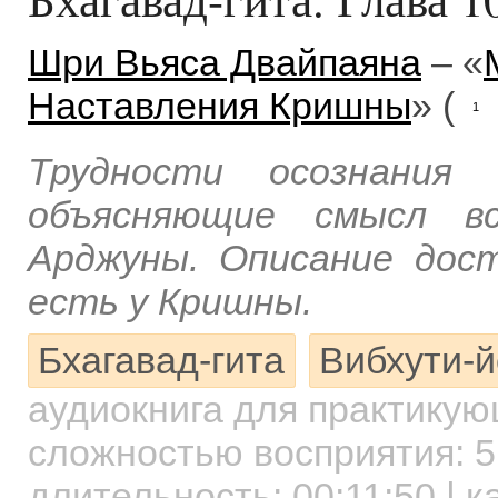
Шри Вьяса Двайпаяна
– «
Наставления Кришны
» (
1
Трудности осознания
объясняющие смысл вс
Арджуны. Описание дос
есть у Кришны.
Бхагавад-гита
Вибхути-й
аудиокнига для практику
сложностью восприятия: 5
длительность:
00:11:50
| к