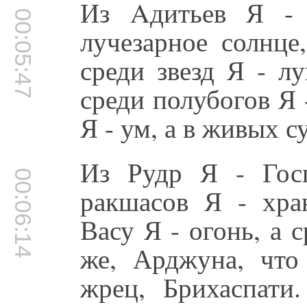
Из Aдитьев Я - 
00:05:47
лучезарное солнце
среди звезд Я - л
среди полубогов Я 
Я - ум, а в живых с
Из Рудр Я - Гос
00:06:14
ракшасов Я - хра
Васу Я - огонь, а 
же, Арджуна, что
жрец, Брихаспати