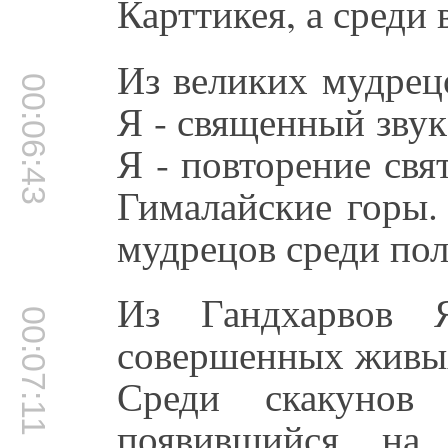
Карттикея, а среди 
Из великих мудрецо
00:06:43
Я - священный зву
Я - повторение свя
Гималайские горы. 
мудрецов среди пол
Из Гандхарвов 
00:07:11
совершенных живых
Среди скакунов
появившийся на