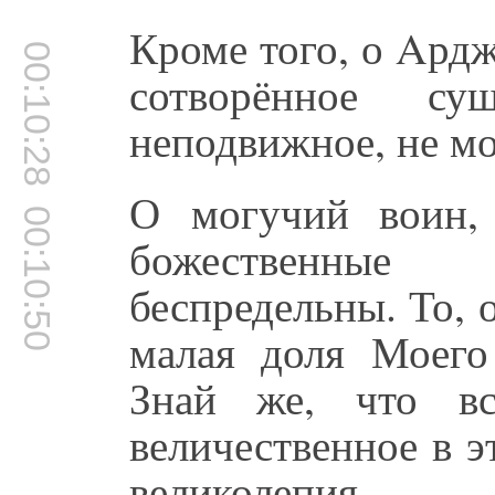
Кроме того, о Aрдж
00:10:28
сотворённое су
неподвижное, не мо
О могучий воин,
00:10:50
божественные
беспредельны. То, о
малая доля Моего 
Знай же, что вс
величественное в 
великолепия.