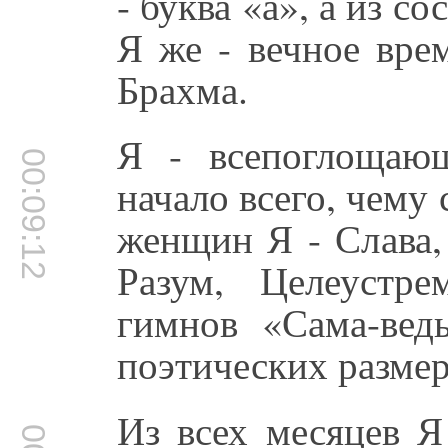
- буква «а», а из с
Я же - вечное вре
Брахма.
Я - всепоглощающ
00:09:12
начало всего, чему 
женщин Я - Слава,
Разум, Целеустр
гимнов «Сама-вед
поэтических размеро
Из всех месяцев Я