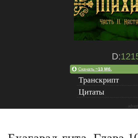
D:
121
Скачать
~13 Мб.
Транскрипт
Цитаты
adver
Бхагавад-гита. Глава 1