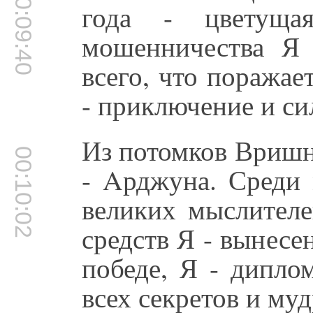
00:09:40
года - цветуща
мошенничества Я 
всего, что поражае
- приключение и си
Из потомков Вришни
00:10:02
- Aрджуна. Среди 
великих мыслител
средств Я - вынесе
победе, Я - дипло
всех секретов и му