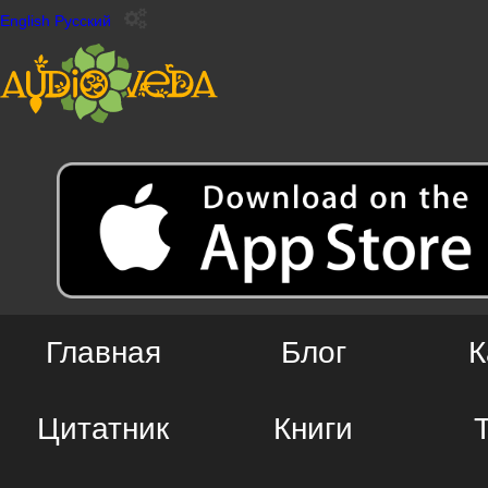
English
Русский
Главная
Блог
К
Цитатник
Книги