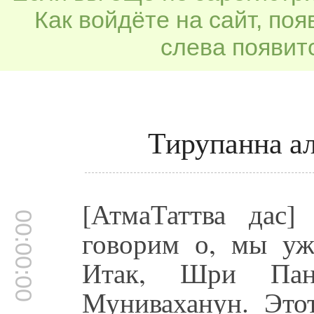
Как войдёте на сайт, по
слева появитс
Тирупанна а
[АтмаТаттва дас
00:00:00
говорим о, мы уже
Итак, Шри Пана
Муниваханун. Этот