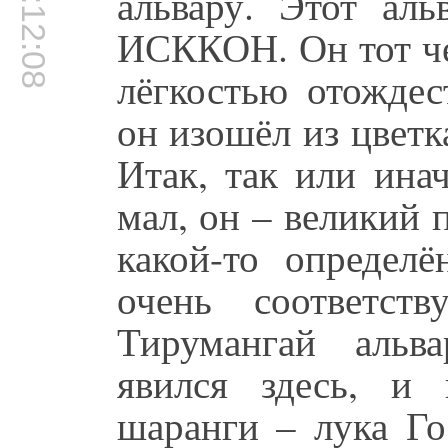
00:12:08
альвару. Этот ал
ИСККОН. Он тот че
лёгкостью отождес
он изошёл из цветк
Итак, так или ина
мал, он – великий 
какой-то определё
очень соответст
Тирумангай альв
явился здесь, и
шаранги – лука Го