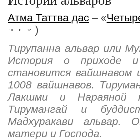
Атма Таттва дас
– «
Четыр
)
10
11
12
Тирупанна альвар или Му
История о приходе и 
становится вайшнавом и
1008 вайшнавов. Тирума
Лакшми и Нараяной п
Тирумангай и буддис
Мадхуракави альвар. 
матери и Господа.