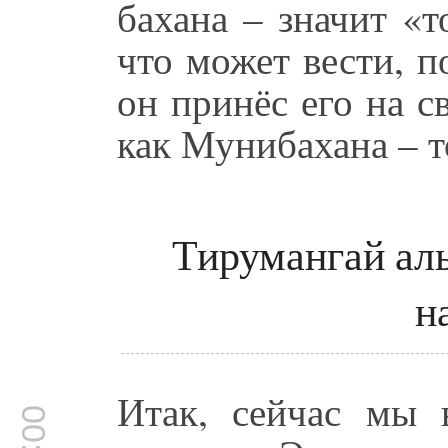
бахана – значит «т
что может вести, 
он принёс его на с
как Мунибахана – т
Тирумангай аль
н
Итак, сейчас мы 