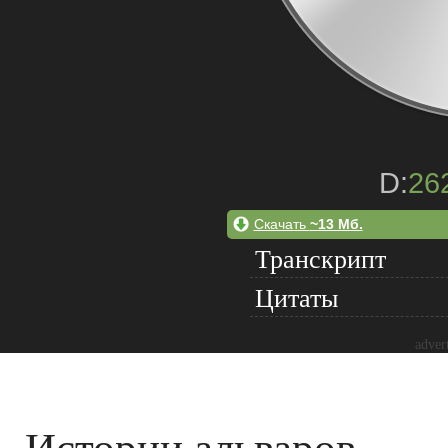
D:
26
Скачать
~13 Мб.
Транскрипт
Цитаты
adver
Истории альваров