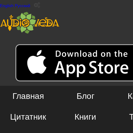
English
Русский
Главная
Блог
К
Цитатник
Книги