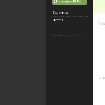
Скачать
~18 Мб.
Транскрипт
Цитаты
00:0
advertising placeholder
00:0