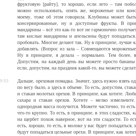
фруктовую [райту], то хорошо, если лето – там побо
можно использовать, опять же, мороженые или кон
моему, тоже об этом говорила. Клубника может быть
консервированные, ну и доступные фрукты. В при
мандарины – всё это как-то вот не гармонично получае
там кислые мандарины и апельсины будут попадаться. 
пробовать. Многие делают так. Ну в принципе, лучше к
добавлять. (Вопрос из зала – Совмещаются морожены
Ну в принципе, я делала – нормально. Тем более, в
Допустим, на каждый день вы можете просто бананы 
если, допустим, на праздник какой-то, вы можете сделать
Дальше, ореховая помадка. Значит, здесь нужно взять о
9:53
по весу было, а здесь в объеме. То есть, допустим, стака
и стакан молотых орехов. В принципе, как хотите. Любы
сахара и стакан орехов. Хотите – мелко измельчите. 
однородная масса получится. Можете частично, то есть 
что-то крупно. То есть, в принципе, в этих сладостях, 
на щербет похож наверное, вот на эти сладости. То ес
есть, хорошо, то есть, в молоке у вас будет попадаться, 
будут попадаться цельные орехи. В принципе, как хотит