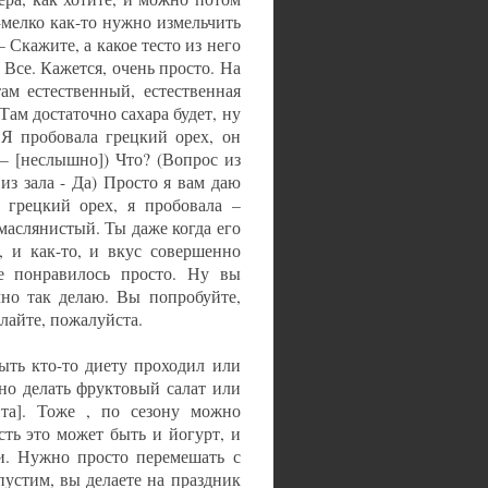
-мелко как-то нужно измельчить
– Скажите, а какое тесто из него
) Все. Кажется, очень просто. На
там естественный, естественная
 Там достаточно сахара будет, ну
 Я пробовала грецкий орех, он
– [неслышно]) Что? (Вопрос из
из зала - Да) Просто я вам даю
 грецкий орех, я пробовала –
маслянистый. Ты даже когда его
, и как-то, и вкус совершенно
е понравилось просто. Ну вы
чно так делаю. Вы попробуйте,
елайте, пожалуйста.
быть кто-то диету проходил или
жно делать фруктовый салат или
айта]. Тоже , по сезону можно
ть это может быть и йогурт, и
и. Нужно просто перемешать с
пустим, вы делаете на праздник