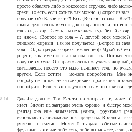
просто обвалять либо в кокосовой стружке, либо мелко
орехи. То есть, если хотите, так можно. (Вопрос из зала 
получается?) Какое тесто?! Все. (Вопрос из зала – Все?!
самом деле очень вкусно долго хранится, и, то есть 
глюкоза, сахар. То есть, вы не кладете туда белый сахар.
из изюма. (Вопрос из зала – А другой орех можно?)
слишком жирный. Так не получается. (Вопрос из зала 
зала – Ядро грецкого ореха [неслышно]) Мука? (Ответ 
рецепт, как именно с арахисом сделать. Потому что
получается хуже. Он просто очень получается жирный, 
скатываешь, просто это мало начинает течь по рукам
другой. Если хотите – можете попробовать. Мне н
попробуйте, я вас не отговариваю, просто вот я обы
попробуйте. Если у вас получится и вам понравится – д
Давайте дальше. Так. Кстати, на завтраки, ну может 
8:14
знает. Значит на завтраки очень хорошо, и быстро мо
[райта] она ещё называется. [Райта], фруктовая [р
использовать кисломолочные продукты. В общем, то ес
ряженка, и сметана. Может быть даже взбитые сливк
фруктами, которые либо есть, либо вы можете, если до