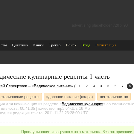
advertising placeholder 728 х 90
осты
Цитатник
Книги
Трекер
Поиск
Вход
Регистрация
дические кулинарные рецепты 1 часть
гей Серебряков
– «
Ведическое питание
» (
1
2
3
4
5
6
7
8
гетарианские рецепты
здоровое питание (ахара)
вегетарианство
ция для начинающих
из раздела «
Ведическая кулинария
»
со сложностью 
тельность:
00:41:05
| качество:
mp3
64kB/s
18 Mb
едняя редакция текста: 2011-11-22 23:28:00 UTC
Прослушивание и загрузка этого материала без авторизации 