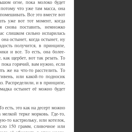
льшом огне, пока молоко будет
потому что уже там масса, она
 помешивать. Все это вместе вот
ать уже вот тот момент, когда
 снова поставить, немножко
вас слишком сильно испарилась
 она остынет, когда остынет, ну
адость получится, в принципе,
ки и все. То есть, она более-
 как щербет, вот так резать. То
ь, пока горячий, вам нужно, если
ть же на что-то расстелить. То
тивень, или какой-то подносик
раз. Распределили, и в принципе,
омадка остынет её можно будет
То есть, это как на десерт можно
 мелкой терке морковь. Где-то,
ую-то кастрюльку, или котелок,
асло 150 грамм, сливочное или