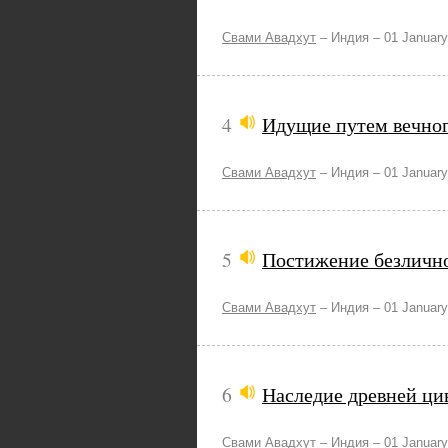
Свами Авадхут
–
Индия –
01 January
4
Идущие путем вечног
Свами Авадхут
–
Индия –
01 January
5
Постижение безличн
Свами Авадхут
–
Индия –
01 January
6
Наследие древней ци
Свами Авадхут
–
Индия –
01 January