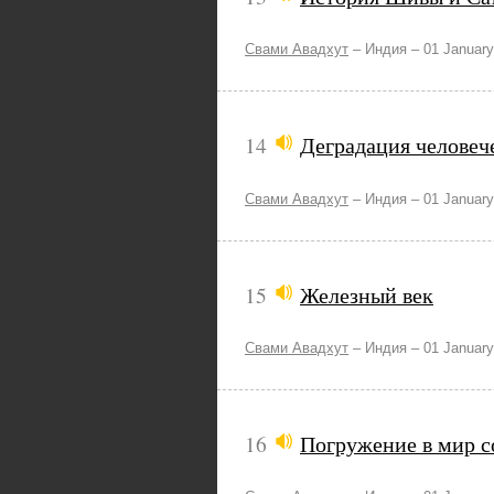
Свами Авадхут
–
Индия –
01 January
14
Деградация человеч
Свами Авадхут
–
Индия –
01 January
15
Железный век
Свами Авадхут
–
Индия –
01 January
16
Погружение в мир с