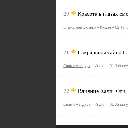
20
Красота в глазах см
Станислав Зюзько
–
Индия –
01 Janu
21
Сакральная тайна Г
Свами Авадхут
–
Индия –
01 January
22
Влияние Кали Юги
Свами Авадхут
–
Индия –
01 January