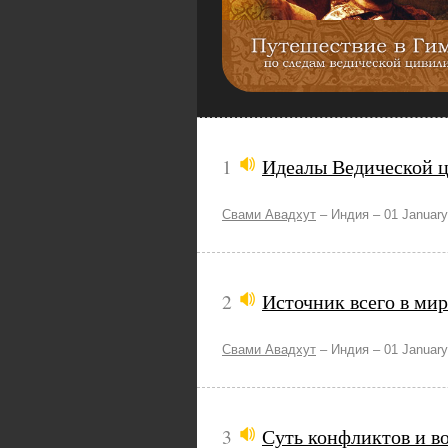
1
Идеалы Ведической 
Свами Авадхут
–
Индия –
01 January
2
Источник всего в мир
Свами Авадхут
–
Индия –
01 January
3
Суть конфликтов и в