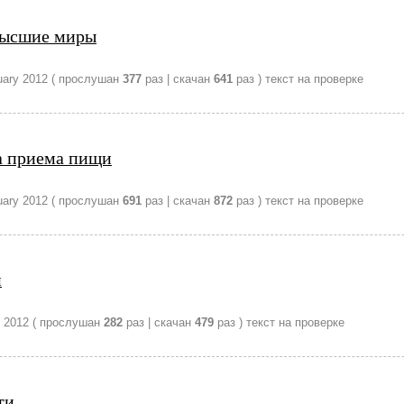
 высшие миры
uary 2012
( прослушан
377
раз | скачан
641
раз )
текст на проверке
а приема пищи
uary 2012
( прослушан
691
раз | скачан
872
раз )
текст на проверке
и
 2012
( прослушан
282
раз | скачан
479
раз )
текст на проверке
ти