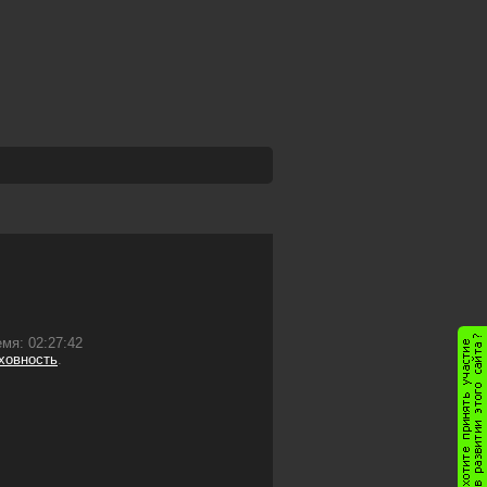
мя: 02:27:42
ховность
.