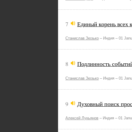
7
Единый корень всех к
Станислав Зюзько
–
Индия –
01 Janu
8
Подлинность событий
Станислав Зюзько
–
Индия –
01 Janu
9
Духовный поиск прос
Алексей Лукьянов
–
Индия –
01 Janu