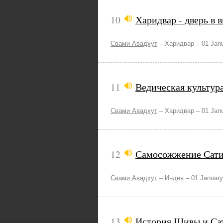
10
Харидвар - дверь в
Свами Авадхут
–
Харидвар –
01 Jan
11
Ведическая культур
Свами Авадхут
–
Харидвар –
01 Jan
12
Самосожжение Сат
Свами Авадхут
–
Индия –
01 January
13
История Шивы и Са