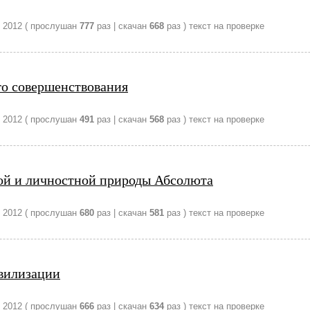
 2012
( прослушан
777
раз | скачан
668
раз )
текст на проверке
о совершенствования
 2012
( прослушан
491
раз | скачан
568
раз )
текст на проверке
ой и личностной природы Абсолюта
 2012
( прослушан
680
раз | скачан
581
раз )
текст на проверке
вилизации
 2012
( прослушан
666
раз | скачан
634
раз )
текст на проверке