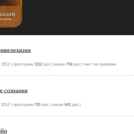
цивилизации
 2012
( прослушан
1112
раз | скачан
756
раз )
текст на проверке
е сознания
 2012
( прослушан
720
раз | скачан
641
раз )
ойн