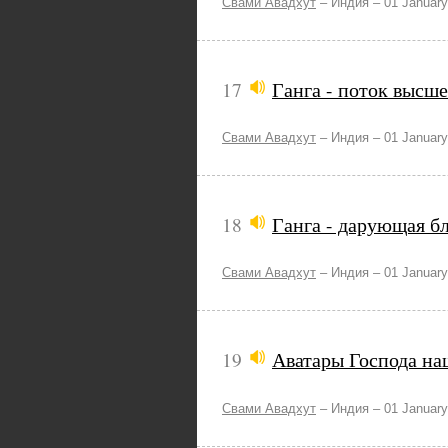
Свами Авадхут
–
Индия –
01 January
17
Ганга - поток высше
Свами Авадхут
–
Индия –
01 January
18
Ганга - дарующая б
Свами Авадхут
–
Индия –
01 January
19
Аватары Господа на
Свами Авадхут
–
Индия –
01 January