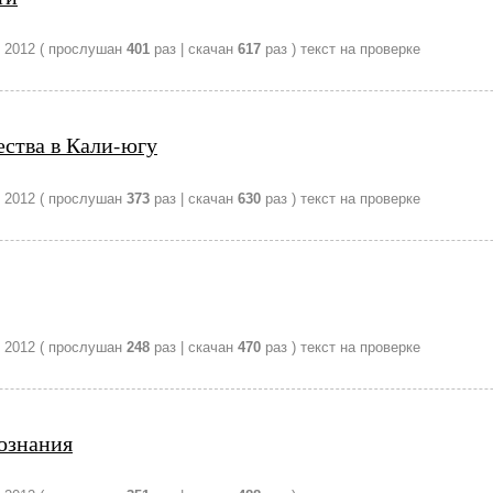
 2012
( прослушан
401
раз | скачан
617
раз )
текст на проверке
ества в Кали-югу
 2012
( прослушан
373
раз | скачан
630
раз )
текст на проверке
 2012
( прослушан
248
раз | скачан
470
раз )
текст на проверке
ознания