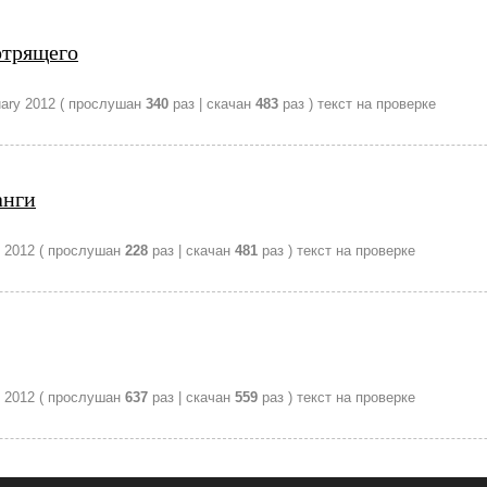
отрящего
ary 2012
( прослушан
340
раз | скачан
483
раз )
текст на проверке
анги
 2012
( прослушан
228
раз | скачан
481
раз )
текст на проверке
 2012
( прослушан
637
раз | скачан
559
раз )
текст на проверке