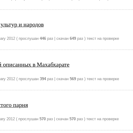
ультур и народов
ary 2012
( прослушан
446
раз | скачан
649
раз )
текст на проверке
 описанных в Махабхарате
ary 2012
( прослушан
394
раз | скачан
569
раз )
текст на проверке
того парня
ary 2012
( прослушан
570
раз | скачан
570
раз )
текст на проверке