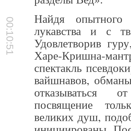
Найдя опытного 
00:10:51
лукавства и с т
Удовлетворив гуру
Харе-Кришна-ман
спектакль псевдок
вайшнавов, обманы
отказываться о
посвящение толь
великих душ, подо
инициированы. Пос