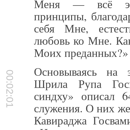
Меня — всё эт
принципы, благода
себя Мне, естес
любовь ко Мне. Ка
Моих преданных?»
Основываясь на э
00:02:01
Шрила Рупа Госв
синдху» описал 6
служения. О них ж
Кавираджа Госвами