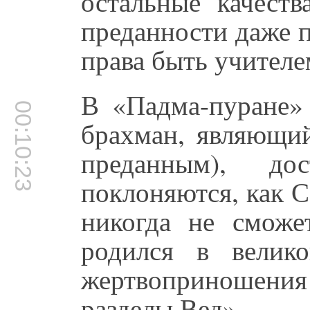
остальные качеств
преданности даже п
права быть учителе
В «Падма-пуране» 
00:10:23
брахман, являющий
преданным), д
поклоняются, как 
никогда не сможе
родился в велик
жертвоприношени
разделы Вед».