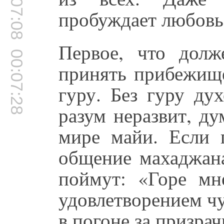
00:07:08
пробуждает любовь
Первое, что долж
00:07:28
принять прибежище
гуру. Без гуру ду
разум неразвит, ду
мире майи. Если 
общение махаджана
поймут: «Горе мн
удовлетворением чу
в погоне за призра