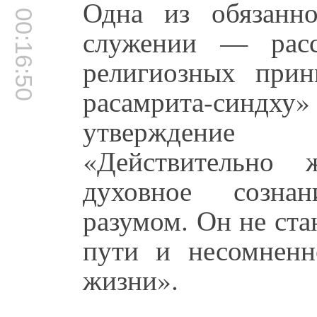
Одна из обязанн
00:16:50
служении — расс
религиозных прин
расамрита-синдх
утверждение 
«Действительно 
духовное созна
разумом. Он не ста
пути и несомненн
жизни».