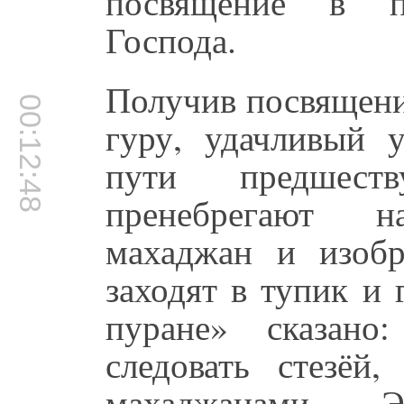
посвящение в п
Господа.
Получив посвящени
00:12:48
гуру, удачливый 
пути предшест
пренебрегают н
махаджан и изоб
заходят в тупик и 
пуране» сказано
следовать стезёй
махаджанами. 