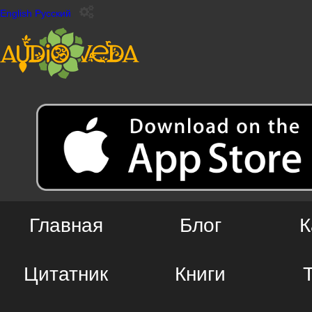
English
Русский
Главная
Блог
К
Цитатник
Книги