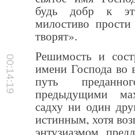
будь добр к э
милостиво прости
творят».
Решимость и состр
00:14:19
имени Господа во 
путь преданно
предыдущими мах
садху ни один дру
истинным, хотя воз
энтузиазмом пред