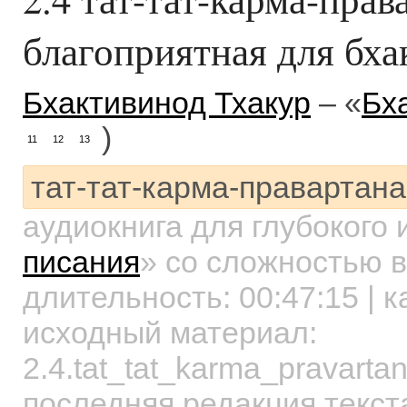
благоприятная для бха
Бхактивинод Тхакур
– «
Бх
)
11
12
13
тат-тат-карма-правартана
аудиокнига для глубокого
писания
»
со сложностью в
длительность:
00:47:15
| к
исходный материал:
2.4.tat_tat_karma_pravartan
последняя редакция текст