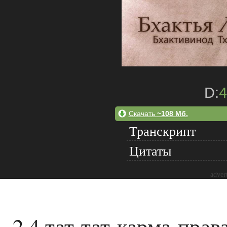
D:
4
Скачать
~108 Мб.
Транскрипт
Цитаты
adver
2.4 тат-тат-карма-прав