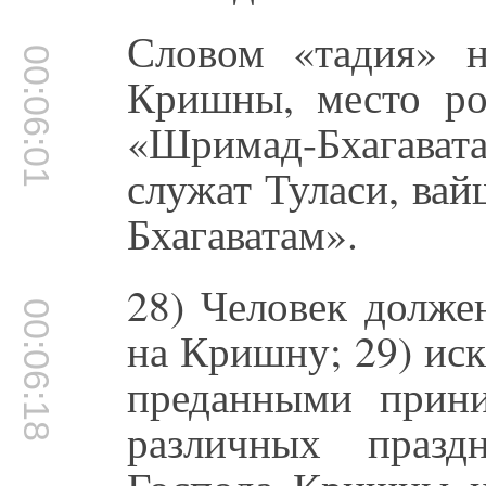
Словом «тадия» н
00:06:01
Кришны, место р
«Шримад-Бхагават
служат Туласи, ва
Бхагаватам».
28) Человек долже
00:06:18
на Кришну; 29) иск
преданными прини
различных празд