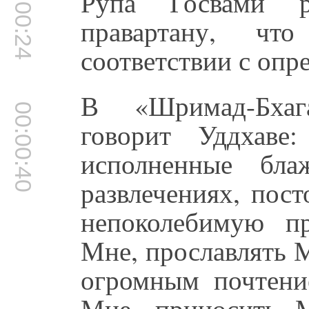
00:00:24
Рупа Госвами ре
правартану, чт
соответствии с оп
В «Шримад-Бхаг
00:00:40
говорит Уддхаве
исполненные бла
развлечениях, пос
непоколебимую п
Мне, прославлять 
огромным почтени
Мне, приносить 