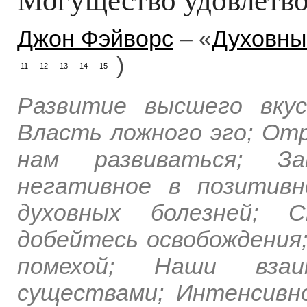
Джон Фэйворс
– «
Духовный
)
11
12
13
14
15
Развитие высшего вку
Власть ложного эго; От
нам развиваться; За
негативное в позитивн
духовных болезней; 
добейтесь освобождения
помехой; Наши вза
существами; Интенсивно