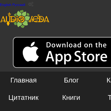
English
Русский
Главная
Блог
К
Цитатник
Книги