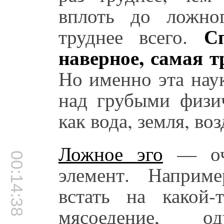
вплоть до ложног
С
труднее всего.
наверное, самая т
Но именно эта нау
над грубыми физи
как вода, земля, во
Ложное эго
— оче
00:14:38
элемент. Наприм
встать на какой-
мясоедение, од