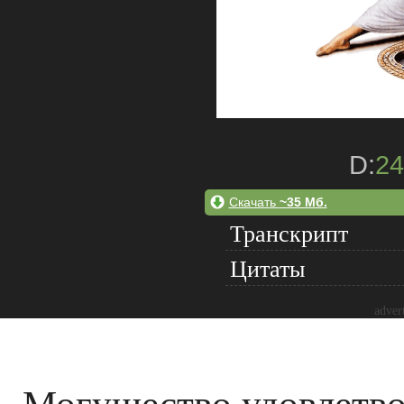
D:
24
Скачать
~35 Мб.
Транскрипт
Цитаты
adver
Могущество удовлетво