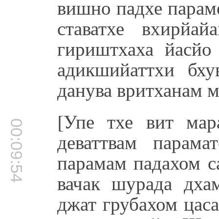
вишно падхе парам
ставатхе вхирйа
гириштхаха йасй
адикшийаттхи бху
данува вритханам м
[Упе тхе вит ма
00:09:54
деваттвам парам
парамам падахом с
вачак шурада дха
джат грубахом цас