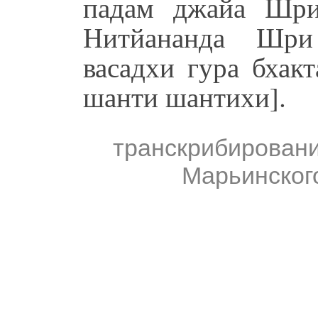
падам джайа Шри
Нитйананда Шри
васадхи гура бхак
шанти шантихи].
транскрибирован
Марьинског