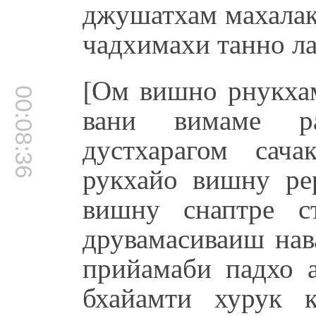
джушатхам махалак
чадхимахи танно л
[Ом вишно рнукхам
00:08:36
вани вимаме ра
дустхарагом сач
рукхайо вишну ре
вишну снаптре с
друвамасиваиш нав
прийамаби падхо а
бхайамти хурук к