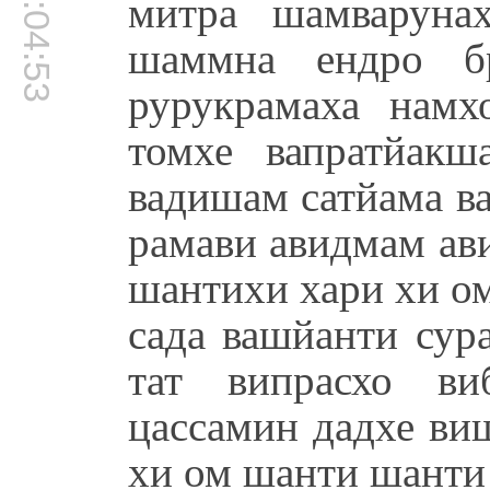
00:04:53
митра шамваруна
шаммна ендро б
рурукрамаха намх
томхе вапратйак
вадишам сатйама в
рамави авидмам ав
шантихи хари хи о
сада вашйанти сур
тат випрасхо ви
цассамин дадхе ви
хи ом шанти шанти