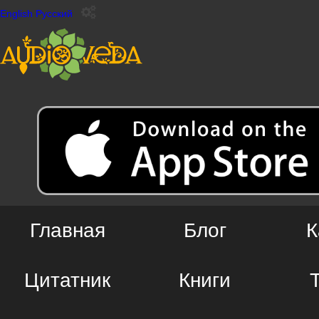
English
Русский
Главная
Блог
К
Цитатник
Книги