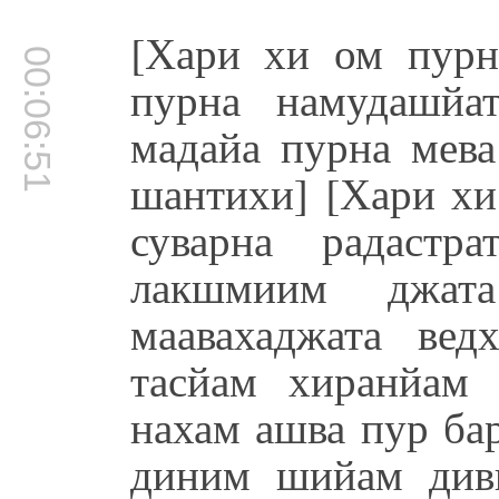
[Хари хи ом пурн
00:06:51
пурна намудашйа
мадайа пурна мев
шантихи] [Хари хи
суварна радастр
лакшмиим джат
маавахаджата ве
тасйам хиранйам
нахам ашва пур ба
диним шийам див