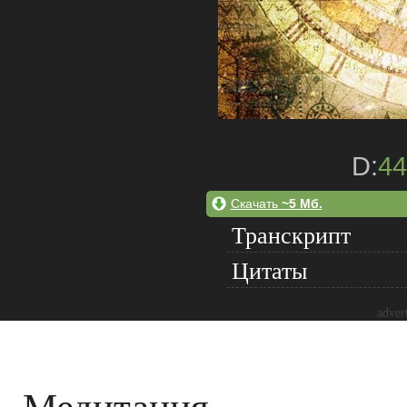
D:
44
Скачать
~5 Мб.
Транскрипт
Цитаты
adver
Медитация