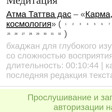
Атма Таттва дас
– «
Карма,
космология
» (
1
2
3
4
5
6
7
)
25
26
27
28
29
30
31
32
бхаджан для глубокого из
со сложностью восприятия
длительность:
00:10:44
| к
последняя редакция текст
Прослушивание и заг
авторизации н