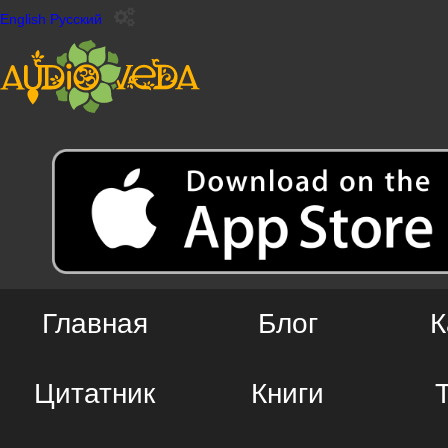
English
Русский
Главная
Блог
К
Цитатник
Книги