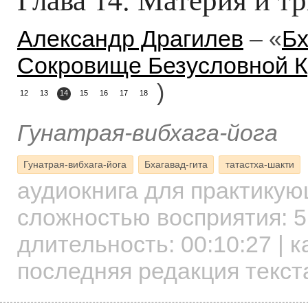
Александр Драгилев
– «
Бх
Сокровище Безусловной 
)
12
13
14
15
16
17
18
Гунатрая-вибхага-йога
Гунатрая-вибхага-йога
Бхагавад-гита
татастха-шакти
аудиокнига для практику
сложностью восприятия: 5
длительность:
00:10:27
| к
последняя редакция текста