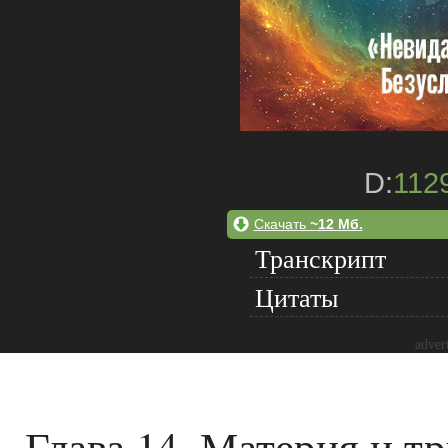
D:
112
Скачать
~12 Мб.
Транскрипт
Цитаты
adver
Глава 14. Материя и тр