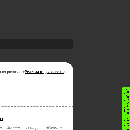
а из раздела «
Религия и духовность
»
го
м Именем. История Аджамилы.