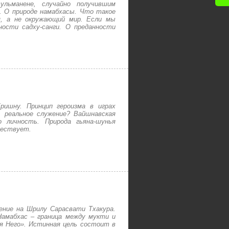
ульманене, случайно получившим
. О природе намабхасы. Что такое
я, а не окружающий мир. Если мы
ости садху-санги. О преданности
ришну. Принцип героизма в играх
 реальное служение? Вайшнавская
 личность. Природа гьяна-шунья
ществует.
ение на Шрилу Сарасвати Тхакура.
Намабхас – граница между мукти и
ля Него». Истинная цель состоит в