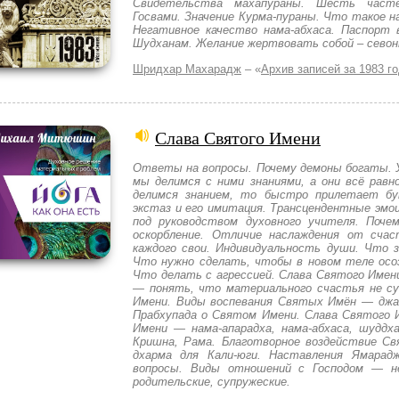
Свидетельства махапураны. Шесть часте
Госвами. Значение Курма-пураны. Что такое н
Негативное качество нама-абхаса. Паспорт 
Шудханам. Желание жертвовать собой – сево
Шридхар Махарадж
– «
Архив записей за 1983 г
Слава Святого Имени
Ответы на вопросы. Почему демоны богаты. У
мы делимся с ними знаниями, а они всё равн
делимся знанием, то быстро прилетает бу
экстаз и его имитация. Трансцендентные эмоц
под руководством духовного учителя. Поч
оскорбление. Отличие наслаждения от сча
каждого свои. Индивидуальность души. Что з
Что нужно сделать, чтобы в новом теле осо
Что делать с агрессией. Слава Святого Имени
— понять, что материального счастья не су
Имени. Виды воспевания Святых Имён — джа
Прабхупада о Святом Имени. Слава Святого 
Имени — нама-апарадха, нама-абхаса, шуддх
Кришна, Рама. Благотворное воздействие С
дхарма для Кали-юги. Наставления Ямара
вопросы. Виды отношений с Господом — не
родительские, супружеские.