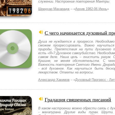
служении. Настроение повторения Мантры.
Шридхар Махарадж
– «
Архив 1982-06 Июнь
»
С чего начинается духовный пр
Душа не нуждается в прогрессе. Необходимо
сможем прогрессировать. Важно научиться
природы. Препятствия на пути духовного п
есть «Я»? Духовное самоубийство. Необходимо
самом деле. Наша цель – очистить разум. 
Кришне, не меняя обстоятельств. С чего
Важность повторения Святого Имени. Деградац
- всё духовное. Как научиться быть бес
лекарством. Ответы на вопросы.
Александр Хакимов
– «
Духовный Прогресс - Лит
Градация священных писаний
В каком настроении можно обрести связь с д
- махапурана. Другие виды пуран. Шрути.