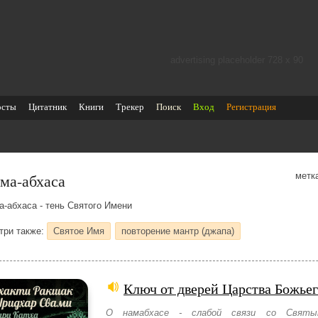
advertising placeholder 728 х 90
осты
Цитатник
Книги
Трекер
Поиск
Вход
Регистрация
ма-абхаса
метк
а-абхаса - тень Святого Имени
три также:
Святое Имя
повторение мантр (джапа)
Ключ от дверей Царства Божье
О намабхасе - слабой связи со Святы