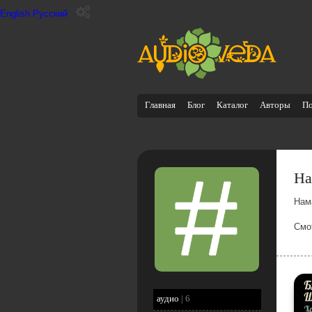
English
Русский
Главная
Блог
Каталог
Авторы
П
На
Нам
Смо
аудио
|
6