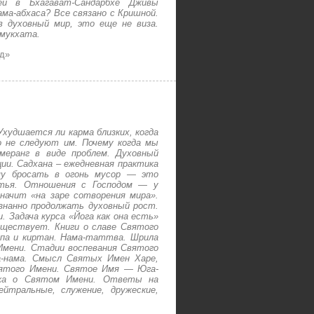
й в Бхагават-Сандарбхе Дживы
ама-абхаса? Все связано с Кришной.
в духовный мир, это еще не виза.
нмукхата.
од
»
худшается ли карма близких, когда
о не следуют им. Почему когда мы
меранг в виде проблем. Духовный
ии. Садхана – ежедневная практика
ему бросать в огонь мусор — это
стья. Отношения с Господом — у
начит «на заре сотворения мира».
знанно продолжать духовный рост.
. Задача курса «Йога как она есть»
ществует. Книги о славе Святого
па и киртан. Нама-таттва. Шрила
Имени. Стадии воспевания Святого
а-нама. Смысл Святых Имен Харе,
вятого Имени. Святое Имя — Юга-
джа о Святом Имени. Ответы на
йтральные, служение, дружеские,