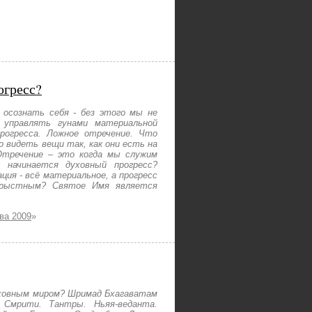
огресс?
 осознать себя - без этого мы не
 управлять гунами материальной
рогресса. Ложное отречение. Что
 видеть вещи так, как они есть на
Отречение – это когда мы служим
 начинается духовный прогресс?
ия - всё материальное, а прогресс
корыстным? Святое Имя является
ва 2009
»
уховным миром? Шримад Бхагаватам
 Смрити. Тантры. Ньяя-веданта.