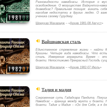
Разновидности намабхасы. История о мус
освобождение. О могуществе Вайкунтха-нама
дхамабхас? Правильная позиция: винить себ
находим недостатки в других людях. О важн
ученика своему Гурудеву.
Шридхар Махарадж
– «
Архив 1981-08 Август
»
Вайшнавская сталь
Единственное стремление жизни – найти К
Кришны. Четыре вида намабхасы. Что есть
сталь. Измерение апракрита. Время – это
бхакти. Непостижимо Прекрасный Господь су
Шридхар Махарадж
– «
Архив 1982-07 Июль
»
Тадия и мадия
Сокровенная суть Гададхара Пандита. Покуш
Намабхас – граница между мукти и бхакти. 
бхакти. Тадия и Мадия – «Он для Себя, а я д