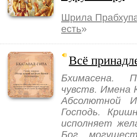
Шрила Прабхуп
есть
»
Всё принадл
Бхимасена. П
чувств. Имена 
Абсолютной И
Господь. Криш
исполняет жел
Бог могущест