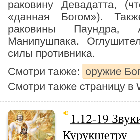
раковину Девадатта, (ч
«данная Богом»). Так
раковины Паундра, 
Манипушпака. Оглушите
силы противника.
Смотри также:
оружие Бог
Смотри также страницу в 
1.12-19 Зву
Курукшетру