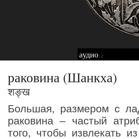
аудио
|
2
раковина (Шанкха)
शङ्ख
Большая, размером с ла
раковина – частый атри
того, чтобы извлекать и