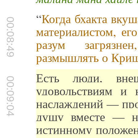
“
Когда бхакта вку
00:08:49
материалистом, его
разум загрязне
размышлять о Кри
Есть люди, вн
00:09:04
удовольствиям и 
наслаждений — про
душу вместе — н
истинному положе