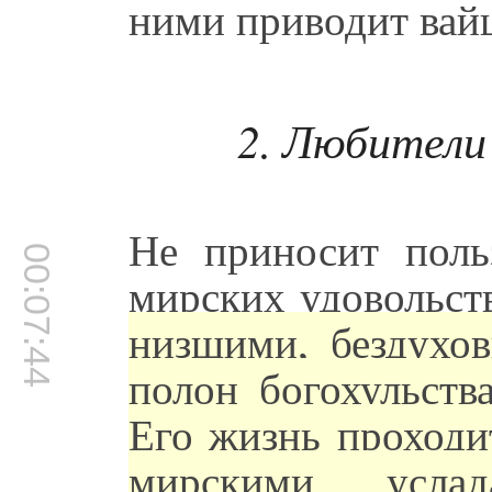
ними приводит вайш
2. Любители
Не приносит пол
00:07:44
мирских удовольст
низшими, бездухо
полон богохульств
Его жизнь проходит
мирскими усл