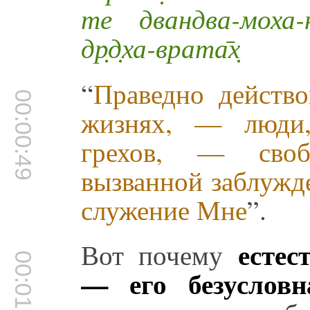
те двандва-моха-
др̣д̣ха-врата̄х̣
“
Праведно действ
00:00:49
жизнях, — люди,
грехов, — своб
вызванной заблужд
служение Мне
”.
естес
Вот почему
00:01:05
— его безусловн