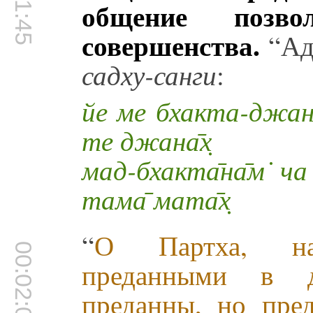
общение позво
совершенства.
“Ад
садху-санги
:
йе ме бхакта-джана̄
те джана̄х̣
мад-бхакта̄на̄м̇ 
тама̄ мата̄х̣
“
О Партха, н
00:02:04
преданными в д
преданны, но пр