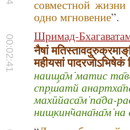
совместной жизни
одно мгновение
”.
Шримад-Бхагаватам
00:02:41
नैषां मतिस्तावदुरुक्रमाङ्‌
महीयसां पादरजोऽभिषेकं 
наиш̣а̄м̇ матис та̄в
спр̣ш́атй анартха̄
махӣйаса̄м̇ па̄да-р
ниш̣кин̃чана̄на̄м̇ на 