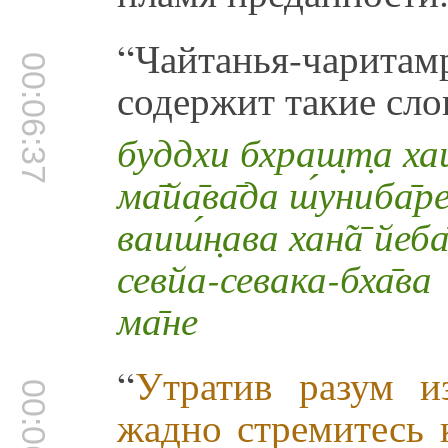
“Чайтанья-чарит
00:06:37
содержит такие сл
буддхи бхраш̣т̣а хаи
ма̄йа̄ва̄да ш́униба̄
ваиш́н̣ава хан̃а̄ йеба
севйа-севака-бха̄ва
ма̄не
“
Утратив разум и
00:06:50
жадно стремитесь 