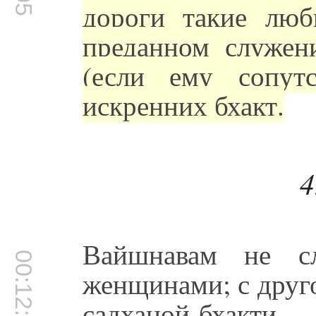
дороги такие люб
преданном служен
(если ему сопут
искренних бхакт.
4
Вайшнавам не сл
00:12:31
женщинами; с друг
садханой-бхак