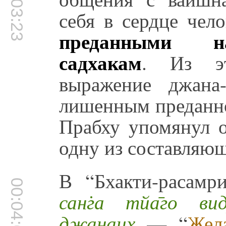
00:03:23
себя в сердце чел
преданными на
садхакам
. Из эт
выражение джана
лишенным преданно
Прабху упомянул о
одну из составляю
В “Бхакти-расамри
00:04:02
сан̇га тйа̄го ви
джанаих
̣ — “
Жел