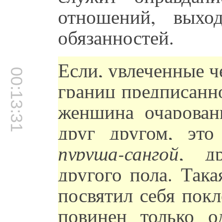
отношений, выхо
обязанностей.
Если, увлеченные 
00:13:31
границ предписанн
женщина очарован
друг другом, эт
пуруша-сангой
, др
другого пола. Така
посвятил себя пок
повинен только 