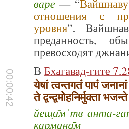
варе
— “
Вайшнаву
отношения с пр
уровня
”. Вайшна
преданность, об
превосходят джнани
В
Бхагавад-гите 7.2
00:00:42
येषां त्वन्तगतं पापं जनानां
ते द्वन्द्वमोहनिर्मुक्ता भज
йеш̣а̄м̇ тв анта-гат
карман̣а̄м