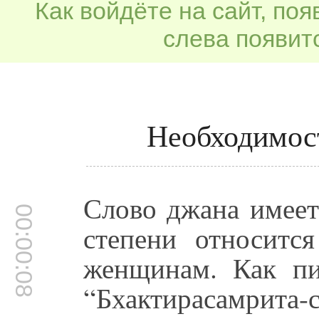
Как войдёте на сайт, по
слева появитс
Необходимос
Слово джана имеет
00:00:08
степени относитс
женщинам. Как п
“Бхактирасамрита-