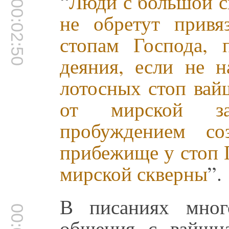
“
Люди с большой с
00:02:50
не обретут привя
стопам Господа, 
деяния, если не н
лотосных стоп вай
от мирской за
пробуждением с
прибежище у стоп 
мирской скверны
”.
В писаниях мног
общения с вайшна