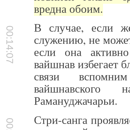
вредна обоим.
В случае, если ж
00:14:07
служению, не может
если она активн
вайшнав избегает б
связи вспомни
вайшнавского 
Рамануджачарьи.
Стри-санга проявля