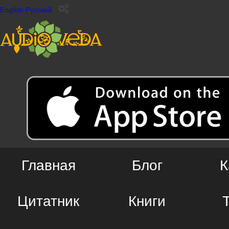
English
Русский
Главная
Блог
К
Цитатник
Книги