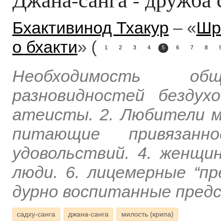
Бхактивинод Тхакур
– «
Шр
о бхакти
» (
1
2
3
4
5
6
7
8
Необходимость о
разновидностей бездух
атеисты. 2. Любители ми
питающие привязан
удовольствий. 4. женщи
люди. 6. лицемерные “пр
дурно воспитанные пред
садху-санга
джана-санга
милость (крипа)