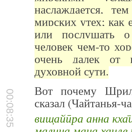
наслаждается, те
мирских утех; как 
или послушать о
человек чем-то хо
очень далек от 
духовной сути.
Вот почему Шрил
00:08:35
сказал (Чайтанья-ча
виш̣айӣра анна кха
малина мана хаиле н