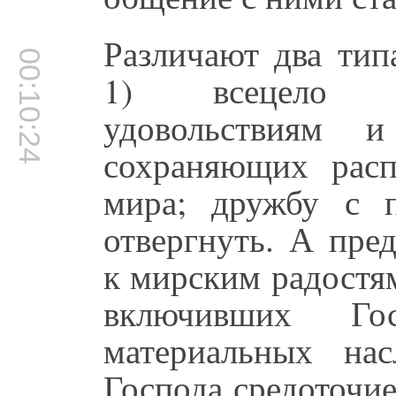
Различают два ти
00:10:24
1) всецело п
удовольствиям 
сохраняющих расп
мира; дружбу с 
отвергнуть. А пре
к мирским радостя
включивших Г
материальных на
Господа средоточи