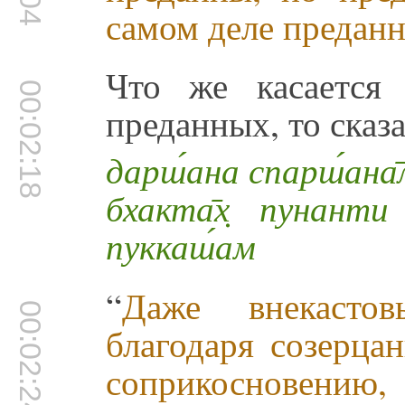
самом деле предан
Что же касается
00:02:18
преданных, то сказ
дарш́ана спарш́ана̄ла
бхакта̄х̣ пунанти 
пуккаш́ам
“
Даже внекасто
00:02:24
благодаря созерца
соприкосновению