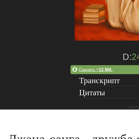
D:
2
Скачать
~12 Мб.
Транскрипт
Цитаты
adver
Джана-санга - дружба