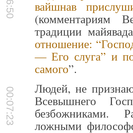
вайшнав прислуш
(комментариям В
традиции майявада
отношение: “Госпо
— Его слуга” и по
самого
”.
Людей, не призна
00:07:23
Всевышнего Госп
безбожниками. 
ложными философс