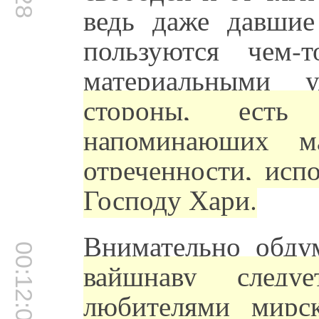
ведь даже давшие
пользуются чем-
материальными у
стороны, есть
напоминающих ма
отреченности, исп
Господу Хари.
Внимательно обду
00:12:05
вайшнаву следу
любителями мирс