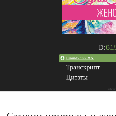
D:
61
Скачать
~22 Мб.
Транскрипт
Цитаты
adver
Стихии природы и жен