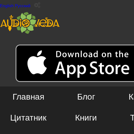
English
Русский
Главная
Блог
К
Цитатник
Книги