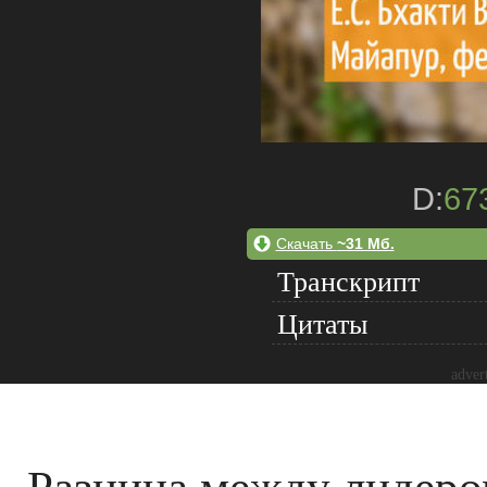
D:
67
Скачать
~31 Мб.
Транскрипт
Цитаты
adver
Разница между лидеро