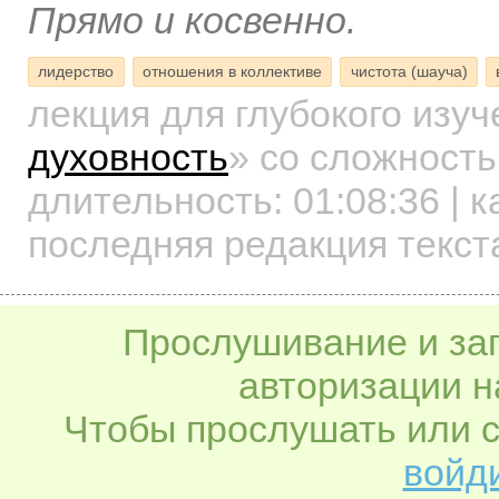
Прямо и косвенно.
лидерство
отношения в коллективе
чистота (шауча)
лекция для глубокого изу
духовность
»
со сложность
длительность:
01:08:36
| к
последняя редакция текст
Прослушивание и заг
авторизации н
Чтобы прослушать или с
войди