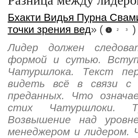
Бхакти Видья Пурна Свам
точки зрения вед
» (
)
1
2
3
Лидер должен следова
формой и сутью. Всту
Чатуршлока. Текст пе
видеть всё в связи с
преданных. Что означа
стих Чатуршлоки. Т
Возвышение над уровн
менеджером и лидером.