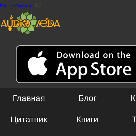
English
Русский
Главная
Блог
К
Цитатник
Книги