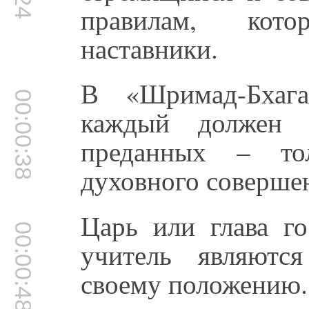
правилам, кот
наставники.
В «Шримад-Бхага
00:00:38
каждый должен 
преданных – то
духовного совершен
Царь или глава го
00:00:48
учитель являютс
своему положению.