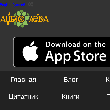
English
Русский
Главная
Блог
К
Цитатник
Книги