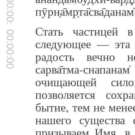
00:00:00
пӯрн̣а̄мр̣та̄сва̄дана
Стать частицей в
00:00:00
следующее — эта р
радость вечно н
сарва̄тма-снапа
очищающей сил
позволяется сохр
бытие, тем не мене
нашего существа 
призываем Имя, в 