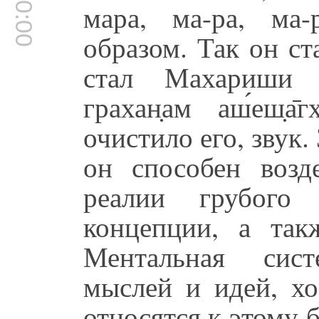
00:00:00
мара, ма-ра, ма-
образом. Так он ст
стал Махариши Ва
грахан̣ам аш́еш̣а
очистило его, звук.
он способен возд
реалии грубого
концепции, а так
Ментальная сис
мыслей и идей, х
относятся к этому 