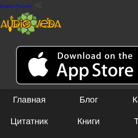
English
Русский
Главная
Блог
К
Цитатник
Книги