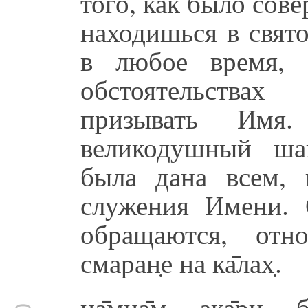
того, как было сов
находишься в свят
в любое время,
обстоятельства
призывать Имя
великодушный ша
была дана всем, 
служения Имени. 
обращаются, отн
смаран̣е на ка̄лах̣.
на̄мна̄м ака̄ри б