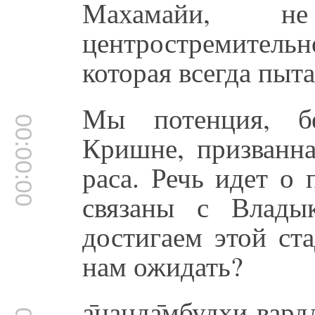
Махамайи, н
центростремител
которая всегда пыт
Мы потенция, бе
00:00:00
Кришне, призванна
раса. Речь идет о 
связаны с Влады
достигаем этой ст
нам ожидать?
а̄нанда̄мбудхи-