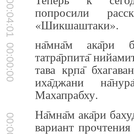
00:04:01
попросили рас
«Шикшаштаки».
на̄мна̄м ака̄ри б
00:00:00
татра̄рпита̄ нийамита
тава кр̣па̄ бхагав
иха̄джани на̄ну
Махапрабху.
На̄мна̄м ака̄ри ба
00:00:00
вариант прочтения