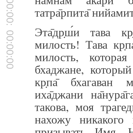
00:00:00
татра̄рпита̄ нийамита
Эта̄др̣ш́и тава 
00:00:00
милость! Тава кр̣п
милость, котора
бхаджане, который
кр̣па̄ бхагаван 
иха̄джани на̄нура
такова, моя траге
нахожу никакого 
призывать Имя. 