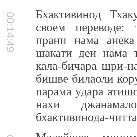
Бхактивинод Тхак
00:14:49
своем переводе: 
прани нама анека
шакати деи нама т
кала-бичара шри-н
бишве билаоли кор
парама удара атишо
нахи джанама
бхактивинода-читта
Малейшее, миним