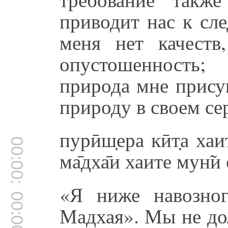
приводит нас к сл
меня нет качеств
опустошенность;
природа мне прису
природу в своем се
пурӣш̣ера кӣт̣а хаи
00:00:00
ма̄дха̄и хаите мун̃и 
«Я ниже навозно
00:00:00
Мадхая». Мы не до