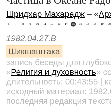
Шридхар Махарадж
– «
Ар
6
7
8
9
10
11
12
13
14
15
16
17
18
19
20
1982.04.27.B
Шикшаштака
запись беседы для глубок
«
Религия и духовность
»
со
длительность:
00:43:55
| к
исходный материал: 1982.
последняя редакция текст