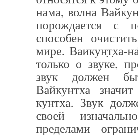
нама, волна Вайку
порождается с п
способен очистит
мире. Ваикун̣т̣ха-н
только о звуке, п
звук должен бы
Вайкунтха значит
кунтха. Звук долж
своей изначаль
пределами ограни