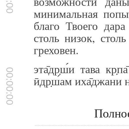
возможности дан
минимальная попы
благо Твоего дар
столь низок, столь
греховен.
эта̄др̣ш́и тава кр̣
00:00:00
ӣдр̣ш́ам иха̄джани на
Полно