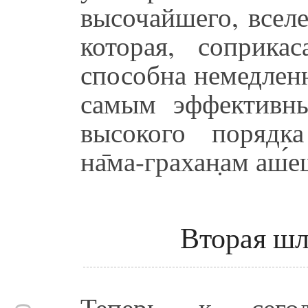
высочайшего, вселе
которая, соприка
способна немедлен
самым эффективны
высокого порядка 
на̄ма-грахан̣ам аш́е
Вторая ш
Теперь к сего