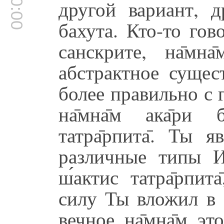
другой вариант, др
бахута. Кто-то гов
санскрите, на̄мна
абстрактное сущес
более правильно с 
на̄мна̄м ака̄ри б
татра̄рпита̄. Ты 
различные типы Им
ш́актис татра̄рпи
силу Ты вложил в 
вечное, на̄мна̄м, э