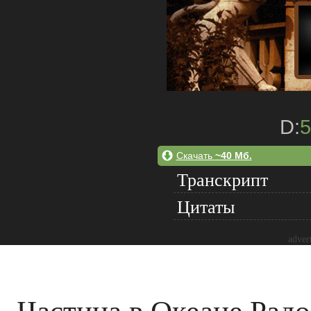
D:
5
Скачать
~40 Мб.
Транскрипт
Цитаты
adver
Частица в Океане Рад