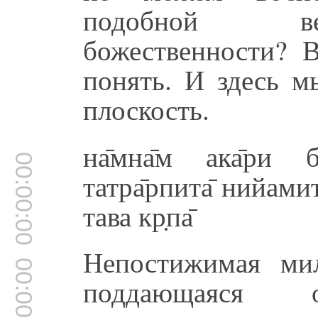
подобной ве
божественности? 
понять. И здесь м
плоскость.
на̄мна̄м ака̄ри б
00:00:00
татра̄рпита̄ нийамита
тава кр̣па̄
Непостижимая ми
00:00:00
поддающаяся о