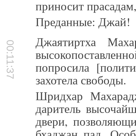
приносит прасадам,
Преданные: Джай!
Джаятиртха Маха
00:11:37
высокопоставленн
попросила [полити
захотела свободы.
Шридхар Махарадж
даритель высочайш
двери, позволяющи
бхаджан пад. Особ