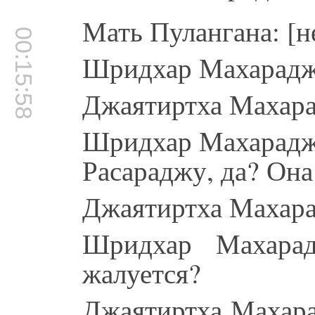
Мать Пулангана: [
00:15:58
Шридхар Махарадж:
Джаятиртха Махара
Шридхар Махарадж:
Расараджу, да? Она
Джаятиртха Махара
Шридхар Махарад
жалуется?
Джаятиртха Махара