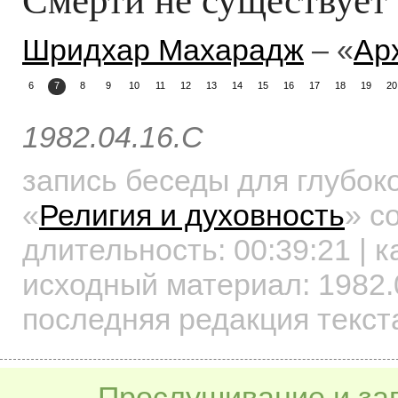
Шридхар Махарадж
– «
Ар
6
7
8
9
10
11
12
13
14
15
16
17
18
19
20
1982.04.16.C
запись беседы для глубок
«
Религия и духовность
»
со
длительность:
00:39:21
| к
исходный материал: 1982.
последняя редакция текста
Прослушивание и заг