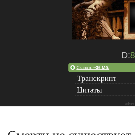
D:
8
Скачать
~36 Мб.
Транскрипт
Цитаты
adver
Смерти не существует