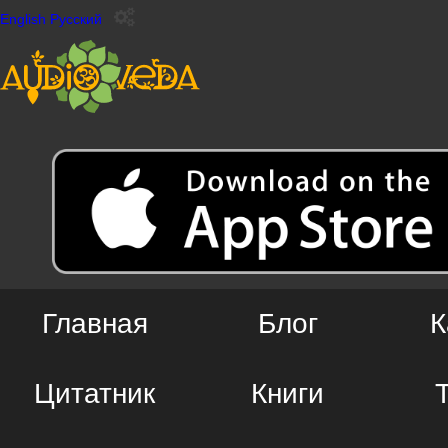
English
Русский
Главная
Блог
К
Цитатник
Книги