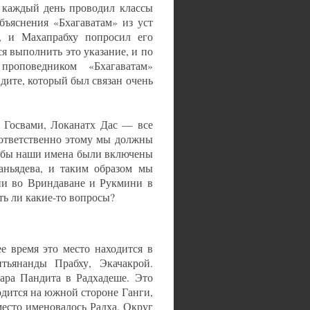
у каждый день проводил классы
бъяснения «Бхагаватам» из уст
, и Махапрабху попросил его
 выполнить это указание, и по
роповедником «Бхагаватам»
ндите, который был связан очень
 Госвами, Локанатх Дас — все
оответственно этому мы должны
чтобы наши имена были включены
ньядева, и таким образом мы
ни во Вриндаване и Рукмини в
ть ли какие-то вопросы?
е время это место находится в
ьянанды Прабху, Экачакрой.
ара Пандита в Радхадеше. Это
одится на южной стороне Ганги,
место именовалось Радха. Округ