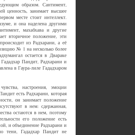
едующим образом. Сантимент,
ей ценность, занимает высшее
первом месте стоит интеллект.
азуме, и она наделена другими
антимент, махабхава и другие
ает вторичное положение, эти
происходит из Радхарани, а её
позицию № 1 на несколько более
дхумангал остается в Двараке
. Гададхар Пандит, Радхарани и
авлена в Гаура-лиле Гададхаром
 чувства, настроения, эмоции
андит есть Радхарани, которая
чности, он занимает положение
сутствуют в нем: сдержанная,
чества остаются в нем, поэтому
тельности его положение есть
ой, и объединение Радхарани и
о тени, Гададхар Пандит не