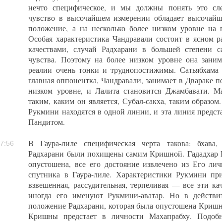
нечто специфическое, и мы должны понять это сл
чувство в высочайшем измерении обладает высочайш
положение, а на несколько более низком уровне на 
Особая характеристика Чандравали состоит в ясном р
качествами, случай Радхарани в большей степени с
чувства. Поэтому на более низком уровне она заним
реалии очень тонки и труднопостижимы. Сатьябхама 
главная оппонентка, Чандравали, занимает в Двараке 
низком уровне, и Лалита становится Джамбавати. Ма
таким, каким он является, Субал-сакха, таким образом
Рукмини находятся в одной линии, и эта линия предст
Пандитом.
В Гаура-лиле специфическая черта такова: бхава,
7:56
Радхарани были похищены самим Кришной. Гададхар П
опустошена, все его достояние извлечено из Его ли
спутника в Гаура-лиле. Характеристики Рукмини при
взвешенная, рассудительная, терпеливая — все эти ка
иногда его именуют Рукмини-аватар. Но в действи
положение Радхарани, которая была опустошена Кришн
Кришны предстает в личности Махапрабху. Подобн