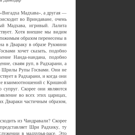
 «Вигадха Мадхава», а другая —
оисходит во Вриндаване, очень
й Мадхава, игривый. Лалита
ствует. Хотя внешне мы видим
стижимым образом перенесены в
на в Двараку в образе Рукмини
освами хочет сказать, подобно
жение Нанда-нандана, подобно
ие, сваям руп, в Радхарани, а
тво Шрилы Рупы Госвами. Они не
твует в Радхарани, и когда они
оне взаимоотношений с Кришной
о супруг. Скорее они являются
явление во всех этих царицах,
ах Двараки частичным образом,
сходить из Чандравали? Скорее
представляет Шри Радхику, ту
служении в мадхурья-расе. Это