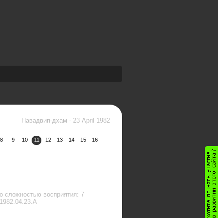
Навадвип-дхам
-
23 April 1982
8
9
10
11
12
13
14
15
16
о сложностью восприятия: 7
1982.04.23.A