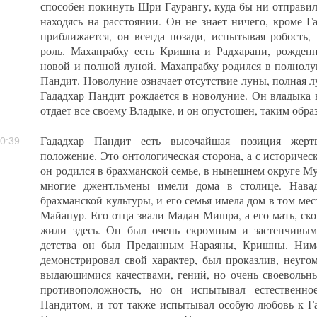
способен покинуть Шри Гаурангу, куда бы ни отправилс
находясь на расстоянии. Он не знает ничего, кроме Г
приближается, он всегда позади, испытывая робость,
роль. Махапрабху есть Кришна и Радхарани, рожден
новой и полной луной. Махапрабху родился в полнолу
Пандит. Новолуние означает отсутствие луны, полная 
Гададхар Пандит рождается в новолуние. Он владыка в
отдает все своему Владыке, и он опустошен, таким обра
Гададхар Пандит есть высочайшая позиция жертв
0:39
положение. Это онтологическая сторона, а с историчес
он родился в брахманской семье, в нынешнем округе М
многие джентльмены имели дома в столице. Нава
брахманской культуры, и его семья имела дом в том мес
Майапур. Его отца звали Мадан Мишра, а его мать, скор
жили здесь. Он был очень скромным и застенчивым
детства он был Преданным Нараяны, Кришны. Нима
демонстрировал свой характер, был проказлив, неуго
выдающимися качествами, гений, но очень своевольн
противоположность, но он испытывал естественно
Пандитом, и тот также испытывал особую любовь к Г