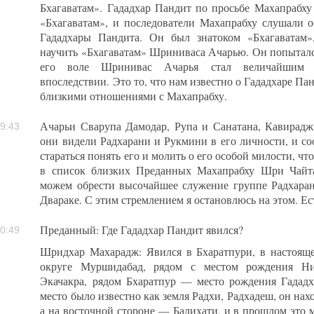
Бхагаватам». Гададхар Пандит по просьбе Махапрабх
«Бхагаватам», и последователи Махапрабху слушали о
Гададхары Пандита. Он был знатоком «Бхагаватам»
научить «Бхагаватам» Шриниваса Ачарью. Он попытался
его воле Шринивас Ачарья стал величайшим п
впоследствии. Это то, что нам известно о Гададхаре Па
близкими отношениями с Махапрабху.
Ачарьи Сварупа Дамодар, Рупа и Санатана, Кавирадж
9:43
они видели Радхарани и Рукмини в его личности, и с
стараться понять его и молить о его особой милости, 
в список близких Преданных Махапрабху Шри Чайта
можем обрести высочайшее служение группе Радхара
Двараке. С этим стремлением я остановлюсь на этом. Ес
Преданный: Где Гададхар Пандит явился?
0:49
Шридхар Махарадж: Явился в Бхаратпури, в настояще
округе Муршидабад, рядом с местом рождения Нит
Экачакра, рядом Бхаратпур — место рождения Гададх
место было известно как земля Радхи, Радхадеш, он нах
а на восточной стороне — Балихати, и в прошлом это 