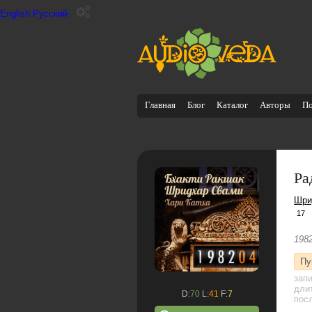
English
Русский
Главная
Блог
Каталог
Авторы
П
Ра
Шри
17
1982
Пу
зап
дли
D:
70
L:
41
F:
7
посл