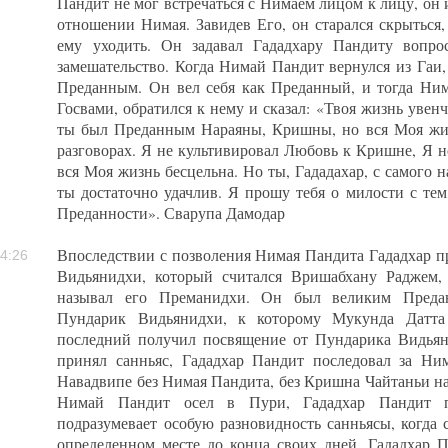
Пандит не мог встречаться с Нимаем лицом к лицу, он
отношении Нимая. Завидев Его, он старался скрыться
ему уходить. Он задавал Гададхару Пандиту вопро
замешательство. Когда Нимай Пандит вернулся из Гаи,
Преданным. Он вел себя как Преданный, и тогда Ним
Госвами, обратился к нему и сказал: «Твоя жизнь увенч
ты был Преданным Нараяны, Кришны, но вся Моя жи
разговорах. Я не культивировал Любовь к Кришне, Я н
вся Моя жизнь бесцельна. Но ты, Гададахар, с самого
ты достаточно удачлив. Я прошу тебя о милости с те
Преданности». Сварупа Дамодар
Впоследствии с позволения Нимая Пандита Гададхар 
4:26
Видьянидхи, который считался Вришабхану Раджем,
называл его Преманидхи. Он был великим Преда
Пундарик Видьянидхи, к которому Мукунда Датта 
последний получил посвящение от Пундарика Видьяни
принял санньяс, Гададхар Пандит последовал за Н
Навадвипе без Нимая Пандита, без Кришна Чайтаньи наст
Нимай Пандит осел в Пури, Гададхар Пандит пр
подразумевает особую разновидность санньясы, когда с
определенном месте до конца своих дней. Гададхар 