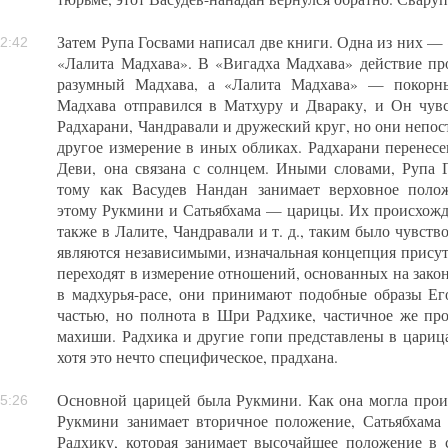
Затем Рупа Госвами написал две книги. Одна из них —
2:42
«Лалита Мадхава». В «Вигадха Мадхава» действие пр
разумный Мадхава, а «Лалита Мадхава» — покорны
Мадхава отправился в Матхуру и Двараку, и Он чув
Радхарани, Чандравали и дружеский круг, но они непо
другое измерение в иных обликах. Радхарани перенесе
Деви, она связана с солнцем. Иными словами, Рупа Г
тому как Васудев Нандан занимает верховное поло
этому Рукмини и Сатьябхама — царицы. Их происхожден
также в Лалите, Чандравали и т. д., таким было чувс
являются независимыми, изначальная концепция присутс
переходят в измерение отношений, основанных на зак
в мадхурья-расе, они принимают подобные образы Ег
частью, но полнота в Шри Радхике, частичное же про
махиши. Радхика и другие гопи представлены в цариц
хотя это нечто специфическое, прадхана.
Основной царицей была Рукмини. Как она могла прои
5:26
Рукмини занимает вторичное положение, Сатьябхама 
Радхику, которая занимает высочайшее положение в 