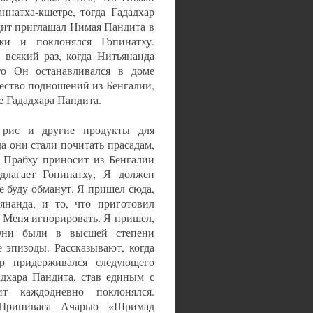
ннатха-кшетре, тогда Гададхар
дит приглашал Нимая Пандита в
жи и поклонялся Гопинатху.
 всякий раз, когда Нитьянанда
то Он останавливался в доме
ество подношений из Бенгалии,
е Гададхара Пандита.
 рис и другие продукты для
а они стали почитать прасадам,
а Прабху приносит из Бенгалии
длагает Гопинатху, Я должен
е буду обманут. Я пришел сюда,
янанда, и то, что приготовил
 Меня игнорировать. Я пришел,
 Они были в высшей степени
 эпизоды. Рассказывают, когда
р придерживался следующего
дхара Пандита, став единым с
т каждодневно поклонялся.
 Шриниваса Ачарью «Шримад