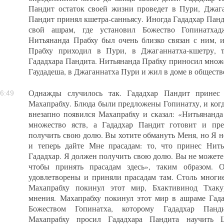
Пандит остаток своей жизни проведет в Пури, Джага
Пандит принял кшетра-санньясу. Иногда Гададхар Пан
свой ашрам, где установил Божество Гопинатхад
Нитьянанда Прабху был очень близко связан с ним, и
Прабху приходил в Пури, в Джаганнатха-кшетру, 
Гададхара Пандита. Нитьянанда Прабху приносил множ
Гаудадеша, в Джаганнатха Пури и жил в доме в обществ
Однажды случилось так. Гададхар Пандит принес
6:49
Махапрабху. Блюда были предложены Гопинатху, и когд
внезапно появился Махапрабху и сказал: «Нитьянанд
множество яств, а Гададхар Пандит готовит и пре
получить свою долю. Вы хотите обмануть Меня, но Я н
и теперь дайте Мне прасадам: то, что принес Нить
Гададхар. Я должен получить свою долю. Вы не можете
чтобы принять прасадам здесь», таким образом.
удовлетворены и приняли прасадам там. Столь многие
Махапрабху покинул этот мир, Бхактивинод Тхаку
мнения. Махапрабху покинул этот мир в ашраме Гада
Божеством Гопинатха, которому Гададхар Панди
Махапрабху просил Гададхара Пандита научить