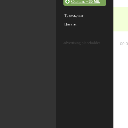
Скачать
~35 Мб.
Транскрипт
Цитаты
advertising placeholder
00:0