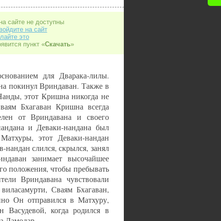
на сайте не доступны
войдите на сайт
лайте это
оявится пункт «
Скачать
»
снованием для Дварака-лилы.
на покинул Вриндаван. Также в
анды, этот Кришна никогда не
Сваям Бхагаван Кришна всегда
лен от Вриндавана и своего
нандана и Деваки-нандана был
Матхуры, этот Деваки-нандан
-нандан слился, скрылся, занял
индаван занимает высочайшее
го положения, чтобы пребывать
тели Вриндавана чувствовали
 виласамурти, Сваям Бхагаван,
нно Он отправился в Матхуру,
н Васудевой, когда родился в
па Дамодар