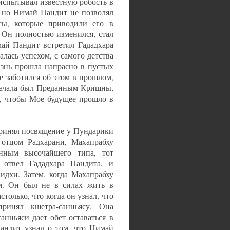
 испытывал известную робость в
, но Нимай Пандит не позволял
сы, которые приводили его в
 Он полностью изменился, стал
ай Пандит встретил Гададхара
алась успехом, с самого детства
знь прошла напрасно в пустых
е заботился об этом в прошлом,
 начала был Преданным Кришны,
м, чтобы Мое будущее прошло в
принял посвящение у Пундарики
 отцом Радхарани, Махапрабху
нным высочайшего типа, тот
отвел Гададхара Пандита, и
дхи. Затем, когда Махапрабху
им. Он был не в силах жить в
олько, что когда он узнал, что
инял кшетра-санньясу. Она
анньяси дает обет оставаться в
Пандит узнал о том, что Нимай