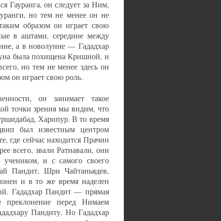
я Гауранга, он следует за Ним,
ауранги, но тем не менее он не
 таким образом он играет свою
ные в аштами, середине между
ние, а в новолуние — Гададхар
луна была похищена Кришной, и
сего, но тем не менее здесь он
зом он играет свою роль.
енности, он занимает такое
кой точки зрения мы видим, что
уршидабад, Харипур. В то время
двип был известным центром
те, где сейчас находится Прачин
ее всего, звали Ратнавали, они
 учеником, и с самого своего
й Пандит, Шри Чайтаньядев,
монен и в то же время наделен
ый. Гададхар Пандит — прямая
е преклонение перед Нимаем
ададхару Пандиту. Но Гададхар