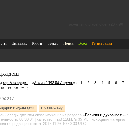
advertising placeholder 728 х 90
осты
Цитатник
Книги
Трекер
Поиск
Вход
Регистрация
дхадеш
дхар Махарадж
– «
Архив 1982-04 Апрель
» (
1
2
3
4
5
6
7
)
18
19
20
21
.04.23.A
ндарик Видьянидхи
Вришабхану
ись беседы для глубокого изучения
из раздела «
Религия и духовность
»
с
тельность:
00:38:34
| качество:
mp3
128kB/s
35 Mb
| исходный материал: 
едняя редакция текста: 2017-11-26 10:40:00 UTC