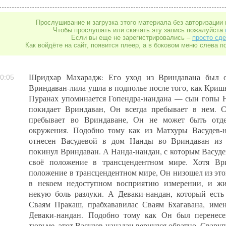
Прослушивание и загрузка этого материала без авторизации 
Чтобы прослушать или скачать эту запись пожалуйста
Если вы еще не зарегистрировались –
просто сде
Как войдёте на сайт, появится плеер, а в боковом меню слева п
Шридхар Махарадж: Его уход из Вриндавана был о
0:05
Вриндаван-лила ушла в подполье после того, как Криш
Пуранах упоминается Гопендра-нандана — сын гопы Н
покидает Вриндаван, Он всегда пребывает в нем. 
пребывает во Вриндаване, Он не может быть отде
окружения. Подобно тому как из Матхуры Васудев-
отнесен Васудевой в дом Нанды во Вриндаван из 
покинул Вриндаван. А Нанда-нандан, с которым Васудев
своё положение в трансцендентном мире. Хотя Вр
положение в трансцендентном мире, Он низошел из это
в некоем недоступном восприятию измерении, и жи
некую боль разлуки. А Деваки-нандан, который есть
Сваям Пракаш, прабхававилас Сваям Бхагавана, име
Деваки-нандан. Подобно тому как Он был перенесе
тюрьме, этот Васудев-нанадан вернулся обратно. Свару