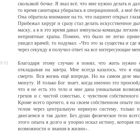
скользкой бочке. Я знал всё, что мне нужно делать и да
то время санитарка убиралась в операционной, а моё бе
Она обратила внимание на то, что пациент открыл глаза
Прибежал хирург и сразу стал делать искусственное д
маску, а я в это время давал импульсы-команды легким 
неприятные храпы. Помню, что было не легко привес
увидел врачей, то подумал: «Что это за существа и где 
через секунду я получил ответ на все интересующие ме
Благодаря этому случаю я понял, что жить нужно 
9:01
откладывая на завтра. Мне всегда казалось, что я е
смерти. Вся жизнь ещё впереди. Но на самом деле м
минуту. И только Бог знает, когда именно это произой
что я не есть это тело и мне дана уникальная возмож
грехов и с чистой совестью, с чувством собственного
Кроме всего прочего, я на своем собственном опыте п
телом через центральную нервную систему, только 
двигаемся и так далее. Без души физическое тело все
этого опыта я долго и упорно искал истину, которая п
возможности и знания в жизни».