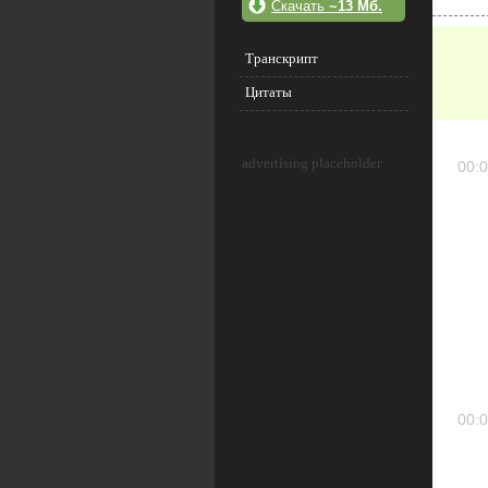
Скачать
~13 Мб.
Транскрипт
Цитаты
advertising placeholder
00:0
00:0