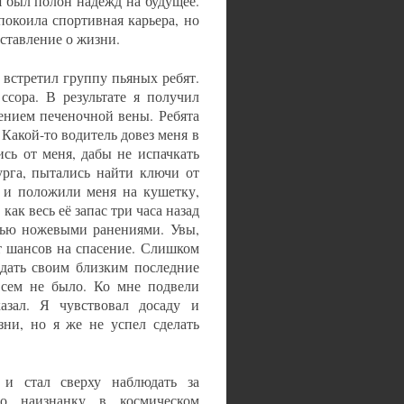
я был полон надежд на будущее.
покоила спортивная карьера, но
ставление о жизни.
встретил группу пьяных ребят.
ссора. В результате я получил
ением печеночной вены. Ребята
 Какой-то водитель довез меня в
сь от меня, дабы не испачкать
рга, пытались найти ключи от
 и положили меня на кушетку,
как весь её запас три часа назад
ятью ножевыми ранениями. Увы,
ет шансов на спасение. Слишком
едать своим близким последние
всем не было. Ко мне подвели
азал. Я чувствовал досаду и
зни, но я же не успел сделать
 и стал сверху наблюдать за
о наизнанку в космическом