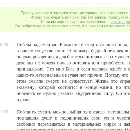
Прослушивание и загрузка этого материала без авторизации 
Чтобы прослушать или скачать эту запись пожалуйста
Если вы еще не зарегистрировались –
просто сде
Как войдёте на сайт, появится плеер, а в боковом меню слева п
Победа над смертью. Рождение и смерть это внезапная, 
0:09
в нашем существовании. Например, бедный человек вне
новому рождению, а для богатого потеря всего имущест
деле мы не можем ничего потерять или приобрести, п
принадлежит. Это мир Бога и если человек живёт в с
каких-то материальных неудач нет причин. Потому что 
этом смысле смерти не существует. Жизнь это спра
экзамену, который состоится в конце жизни, но чт
победить её нужно развить внутреннюю силу. Об это
пурана.
Победить смерть можно выйдя за пределы материальн
1:05
познавших душу и подчинивших свои ум и чувства
свободно перемещаться в материальных мирах и да