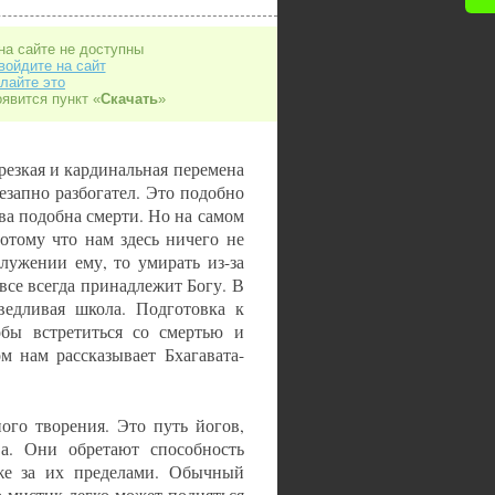
на сайте не доступны
войдите на сайт
лайте это
оявится пункт «
Скачать
»
резкая и кардинальная перемена
запно разбогател. Это подобно
ва подобна смерти. Но на самом
отому что нам здесь ничего не
лужении ему, то умирать из-за
все всегда принадлежит Богу. В
ведливая школа. Подготовка к
обы встретиться со смертью и
м нам рассказывает Бхагавата-
ого творения. Это путь йогов,
. Они обретают способность
же за их пределами. Обычный