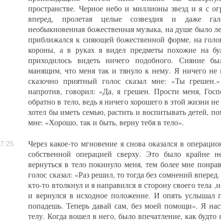
пространстве. Черное небо и миллионы звезд и я с о
вперед, пролетая целые созвездия и даже гал
необыкновенная божественная музыка, на душе было ле
приближался к сияющей божественной форме, на голов
короны, а в руках я видел предметы похожие на бу
приходилось видеть ничего подобного. Сияние бы
манящим, что меня так и тянуло к нему. Я ничего не 
сказочно приятный голос сказал мне: «Ты грешен.»
напротив, говорил: «Да, я грешен. Прости меня, Гос
обратно в тело, ведь я ничего хорошего в этой жизни не 
хотел бы иметь семью, растить и воспитывать детей, по
мне: «Хорошо, так и быть, верну тебя в тело».
Через какое-то мгновение я снова оказался в операцио
7:25
собственной операцией сверху. Это было крайне н
вернуться в тело покинуло меня, тем более мне понра
голос сказал: «Раз решил, то тогда без сомнений вперед
кто-то втолкнул и я направился в сторону своего тела ,
и вернулся в исходное положение. И опять услышал г
попадешь. Теперь давай сам, без моей помощи». Я нас
телу. Когда вошел в него, было впечатление, как будто 