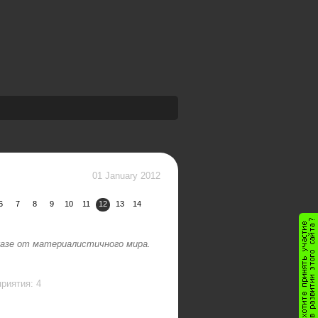
01 January 2012
6
7
8
9
10
11
12
13
14
азе от материалистичного мира.
риятия: 4