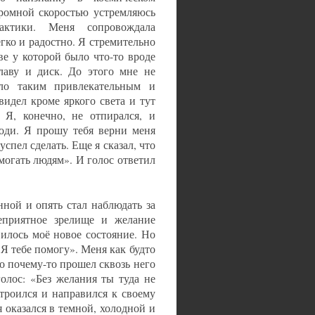
громной скоростью устремляюсь
актики. Меня сопровождала
гко и радостно. Я стремительно
е у которой было что-то вроде
лаву и диск. До этого мне не
ло таким привлекательным и
видел кроме яркого света и тут
 Я, конечно, не отпирался, и
поди. Я прошу тебя верни меня
успел сделать. Еще я сказал, что
могать людям». И голос ответил
нной и опять стал наблюдать за
еприятное зрелище и желание
вилось моё новое состояние. Но
. Я тебе помогу». Меня как будто
но почему-то прошел сквозь него
олос: «Без желания ты туда не
троился и направился к своему
я оказался в темной, холодной и