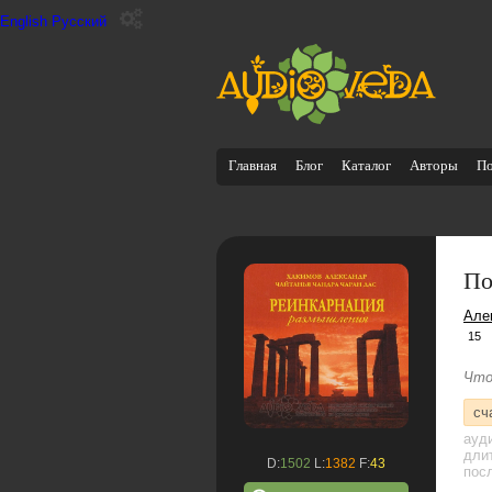
English
Русский
Главная
Блог
Каталог
Авторы
П
По
Але
15
Что
сч
ауд
дли
D:
1502
L:
1382
F:
43
посл