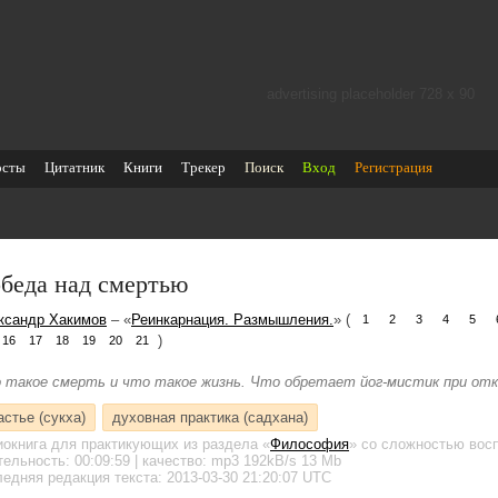
advertising placeholder 728 х 90
осты
Цитатник
Книги
Трекер
Поиск
Вход
Регистрация
беда над смертью
ксандр Хакимов
– «
Реинкарнация. Размышления.
» (
1
2
3
4
5
)
16
17
18
19
20
21
 такое смерть и что такое жизнь. Что обретает йог-мистик при отк
астье (сукха)
духовная практика (садхана)
иокнига для практикующих
из раздела «
Философия
»
со сложностью восп
тельность:
00:09:59
| качество:
mp3
192kB/s
13 Mb
едняя редакция текста: 2013-03-30 21:20:07 UTC