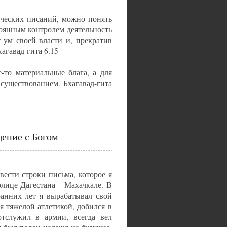
ических писаний, можно понять
оянным контролем деятельность
 ум своей власти и, прекратив
агавад-гита 6.15
-то материальные блага, а для
 существованием. Бхагавад-гита
ение с Богом
ести строки письма, которое я
олице Дагестана – Махачкале. В
ранних лет я вырабатывал свой
я тяжелой атлетикой, добился в
отслужил в армии, всегда вел