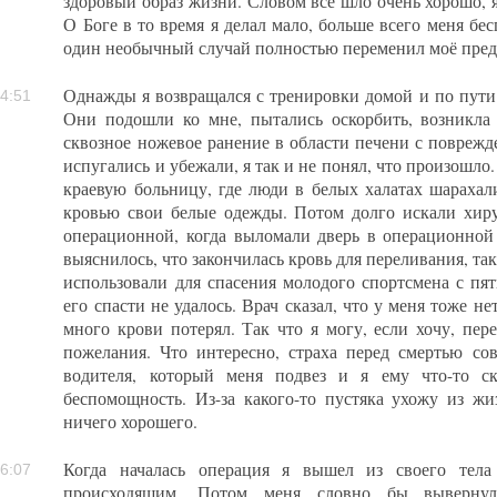
здоровый образ жизни. Словом все шло очень хорошо, 
О Боге в то время я делал мало, больше всего меня бес
один необычный случай полностью переменил моё пред
Однажды я возвращался с тренировки домой и по пути 
4:51
Они подошли ко мне, пытались оскорбить, возникла 
сквозное ножевое ранение в области печени с поврежд
испугались и убежали, я так и не понял, что произошло.
краевую больницу, где люди в белых халатах шарахали
кровью свои белые одежды. Потом долго искали хиру
операционной, когда выломали дверь в операционной
выяснилось, что закончилась кровь для переливания, так 
использовали для спасения молодого спортсмена с п
его спасти не удалось. Врач сказал, что у меня тоже н
много крови потерял. Так что я могу, если хочу, пер
пожелания. Что интересно, страха перед смертью со
водителя, который меня подвез и я ему что-то ск
беспомощность. Из-за какого-то пустяка ухожу из жи
ничего хорошего.
Когда началась операция я вышел из своего тела
6:07
происходящим. Потом меня словно бы вывернул