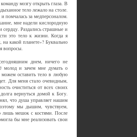
л команду мозгу открыть глаза. В
здыханное тело лежало на столе.
 и помчалась за медперсоналом.
ыхание, мне надели кислородную
и сердцу. Раздались страшные и
ти это тело к жизни. Когда я
я, на какой планете»? Буквально
ня вопросы.
сегодняшним днем, ничего не
щё молод и зачем мне думать о
ы можем оставить тело в любую
дет. Для меня стало очевидным,
ность очиститься от всех своих
 долга вернуться домой к Богу.
онял, что душа управляет нашим
поэтому мы дышим, чувствуем,
го лишь мешок с костями. После
омогла бы мне реализовать свои