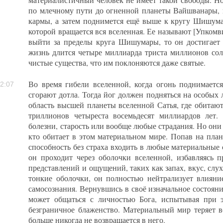
материалистичный человек не имеет такой свободы. Но
по млечному пути до огненной планеты Вайшванары, 
кармы, а затем поднимется ещё выше к кругу Шишума
которой вращается вся вселенная. Ее называют [Упком
выйти за пределы круга Шишумары, то он достигает 
жизнь длится четыре миллиарда триста миллионов сол
чистые существа, что им поклоняются даже святые.
Во время гибели вселенной, когда огонь поднимается
2:07
сгорают дотла. Тогда йог должен подняться на особых
область высшей планеты вселенной Сатья, где обитаю
триллионов четыреста восемьдесят миллиардов лет.
болезни, старость или вообще любые страдания. Но они 
кто обитает в этом материальном мире. Попав на план
способность без страха входить в любые материальные 
он проходит через оболочки вселенной, избавляясь 
представлений и ощущений, таких как запах, вкус, слух
тонкие оболочки, он полностью нейтрализует влияни
самосознания. Вернувшись в своё изначальное состояние
может общаться с личностью Бога, испытывая при 
безграничное блаженство. Материальный мир теряет в
больше никогда не возвращается в него.