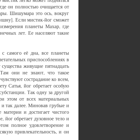
 мистик легко может подняться
где он полностью очищается от
ры. Шишумара это ось, вокруг
вишну]. Если мистик-йог сможет
измерения планеты Махар, где
нечных лет. Ее населяют такие
 с самого её дна, все планеты
 летательных приспособлениях в
т существа живущие пятнадцать
 Там они не знают, что такое
чувствуют сострадание ко всем,
ету Сатья, йог обретает особую
субстанции. Так одну за другой
при этом от всех материальных
 и так далее. Миновав грубые и
е материи и достигает чистого
, йог обретает духовное тело и
этом полное удовлетворение и
сякую привлекательность, и он