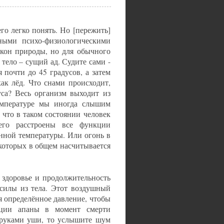
го легко понять. Но [пережить]
жными психо-физиологическими
акон природы, но для обычного
тело – сущий ад. Судите сами -
 почти до 45 градусов, а затем
ак лёд. Что снами происходит,
уса? Весь организм выходит из
емпературе мы иногда слышим
 что в таком состоянии человек
его расстроены все функции
нной температуры. Или огонь в
которых в общем насчитывается
 здоровье и продолжительность
 силы из тела. Этот воздушный
я определённое давление, чтобы
ации апаны в момент смерти
 руками уши, то услышите шум