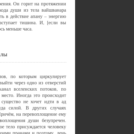
рения. Он горит на протяжении
хода души из тела вайшванара
ть в действие апану – энергию
аступает тишина. И, [если вы
сь меньше часа.
алы
лов, по которым циркулирует
выйти через одно из отверстий
канал вселенских потоков, по
 место. Иногда это происходит
 существо не хочет идти в ад
уда силой. В других случаях
Причём, на перевоплощение ему
евоплощения души безупречен.
ое тело присуждается человеку
оими пранами и поэтому, день