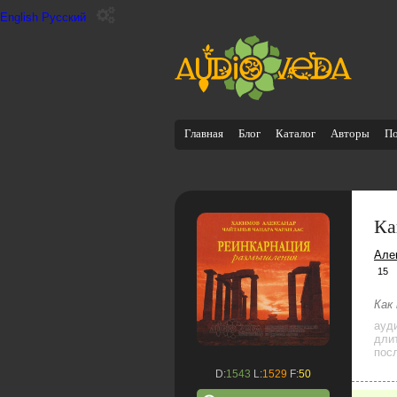
English
Русский
Главная
Блог
Каталог
Авторы
П
Ка
Але
15
Как
ауд
дли
посл
D:
1543
L:
1529
F:
50