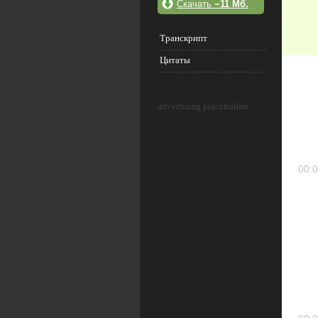
Скачать
~11 Мб.
Транскрипт
Цитаты
advertising placeholder
00:0