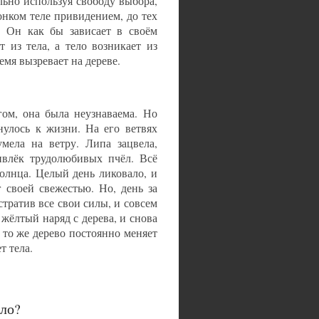
льно используя свободу выбора,
онком теле привидением, до тех
. Он как бы зависает в своём
 из тела, а тело возникает из
емя вызревает на дереве.
гом, она была неузнаваема. Но
нулось к жизни. На его ветвях
мела на ветру. Липа зацвела,
ивлёк трудолюбивых пчёл. Всё
солнца. Целый день ликовало, и
 своей свежестью. Но, день за
стратив все свои силы, и совсем
жёлтый наряд с дерева, и снова
 то же дерево постоянно меняет
т тела.
ело?