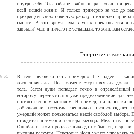
внутри себя. Это работает вайшванара – огонь пищева
всей нашей жизни. И только примерно за час до вы
прекращает свою обычную работу и начинает приводи
смерти. В это время шум в ушах прекращается и н
закрыли] уши и ничего не услышали, то жить вам остало
Энергетические кан
В теле человека есть примерно 118 надей – кана
5:51
жизненная сила. Но в момент смерти вся она должна 
тела. Затем душа попадает точно в определённый 
которому переносится в уже предназначенное для неё
насильственным методом. Например, ни одно живое
добровольно, поэтому грешников препровождают т
умерший может пользоваться некой свободой выбора. 
отводится примерно полтора месяца. Механизм пер
Ошибок в этом процессе никогда не бывает, ведь нов
высшим разумом. Некоторые йоги умеют управлять св