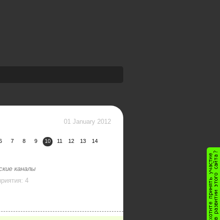
01 January 2012
6
7
8
9
10
11
12
13
14
ские каналы
риятия: 4