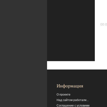
00:0
Информация
О проекте
Над сайтом работали...
Соглашение с условими