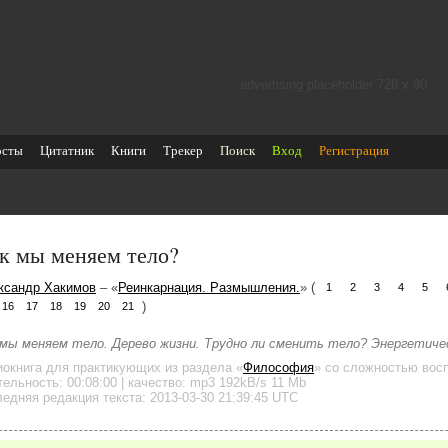
advertising placeholder 728 х 90
осты
Цитатник
Книги
Трекер
Поиск
Вход
Регистрация
к мы меняем тело?
ксандр Хакимов
– «
Реинкарнация. Размышления.
» (
1
2
3
4
5
)
16
17
18
19
20
21
 мы меняем тело. Дерево жизни. Трудно ли сменить тело? Энергетиче
иокнига для практикующих
из раздела «
Философия
»
со сложностью восп
тельность:
00:08:00
| качество:
mp3
192kB/s
11 Mb
едняя редакция текста: 2013-03-30 21:39:45 UTC