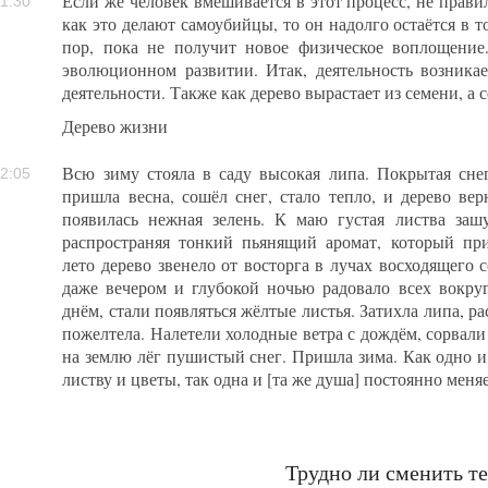
Если же человек вмешивается в этот процесс, не прави
1:30
как это делают самоубийцы, то он надолго остаётся в т
пор, пока не получит новое физическое воплощение
эволюционном развитии. Итак, деятельность возникает
деятельности. Также как дерево вырастает из семени, а с
Дерево жизни
Всю зиму стояла в саду высокая липа. Покрытая сне
2:05
пришла весна, сошёл снег, стало тепло, и дерево вер
появилась нежная зелень. К маю густая листва зашу
распространяя тонкий пьянящий аромат, который пр
лето дерево звенело от восторга в лучах восходящего 
даже вечером и глубокой ночью радовало всех вокруг
днём, стали появляться жёлтые листья. Затихла липа, ра
пожелтела. Налетели холодные ветра с дождём, сорвали 
на землю лёг пушистый снег. Пришла зима. Как одно и
листву и цветы, так одна и [та же душа] постоянно меняе
Трудно ли сменить т