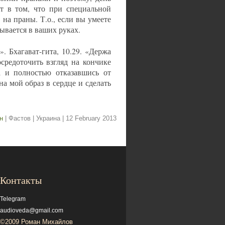
ит в том, что при специальной
на праны. Т.о., если вы умеете
ывается в ваших руках.
. Бхагават-гита, 10.29. «Держа
средоточить взгляд на кончике
а и полностью отказавшись от
а мой образ в сердце и сделать
ин
| Фастов | Украина
| 12 February 2013
Контакты
Telegram
audioveda@gmail.com
©2009 Роман Михайлов