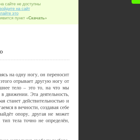
на сайте не доступны
войдите на сайт
лайте это
оявится пункт «
Скачать
»
о
ясь на одну ногу, он переносит
 этого отрывает другую ногу от
нее тело – это то, на что мы
 в движении. Эта деятельность,
ая станет действительностью и
емся в вечности, создавая себе
айдёт опору, другая не может
 тип тела точно не определён,