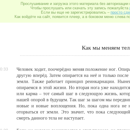
Прослушивание и загрузка этого материала без авторизации 
Чтобы прослушать или скачать эту запись пожалуйста
Если вы еще не зарегистрировались –
просто сде
Как войдёте на сайт, появится плеер, а в боковом меню слева п
Как мы меняем тел
Человек ходит, поочерёдно меняя положение ног. Опира
0:33
другую вперёд. Затем опирается на неё и только после
земли. Также работает принцип реинкарнации. Нынеш
опираемся в этой жизни. Но вторая нога уже находится
или карма – тот самый шаг в следующую жизнь, котор
нашей опорой в будущем. Так шаг за шагом мы передвига
новые и новые воплощения. Но, пока одна нога не н
оторваться от земли. Это значит, что пока следующий
смерть данного тела не наступает.