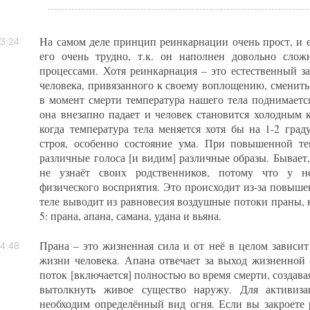
На самом деле принцип реинкарнации очень прост, и е
3:24
его очень трудно, т.к. он наполнен довольно сло
процессами. Хотя реинкарнация – это естественный з
человека, привязанного к своему воплощению, сменить 
в момент смерти температура нашего тела поднимается
она внезапно падает и человек становится холодным к
когда температура тела меняется хотя бы на 1-2 град
строя, особенно состояние ума. При повышенной т
различные голоса [и видим] различные образы. Бывает,
не узнаёт своих родственников, потому что у н
физического восприятия. Это происходит из-за повыше
теле выводит из равновесия воздушные потоки праны, 
5: прана, апана, самана, удана и вьяна.
Прана – это жизненная сила и от неё в целом зависит
4:48
жизни человека. Апана отвечает за выход жизненной
поток [включается] полностью во время смерти, создава
вытолкнуть живое существо наружу. Для активиз
необходим определённый вид огня. Если вы закроете