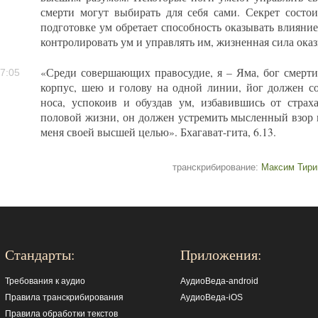
смерти могут выбирать для себя сами. Секрет состо
подготовке ум обретает способность оказывать влияние 
контролировать ум и управлять им, жизненная сила оказ
«Среди совершающих правосудие, я – Яма, бог смерти»
7:05
корпус, шею и голову на одной линии, йог должен со
носа, успокоив и обуздав ум, избавившись от страх
половой жизни, он должен устремить мысленный взор н
меня своей высшей целью». Бхагават-гита, 6.13.
транскрибирование:
Максим Тир
Стандарты:
Приложения:
Требования к аудио
АудиоВеда-android
Правила транскрибирования
АудиоВеда-iOS
Правила обработки текстов