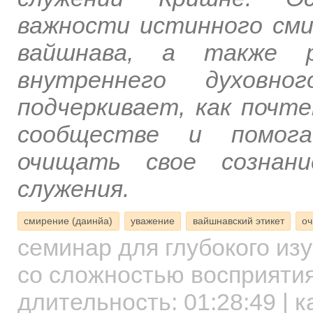
важности истинного сми
вайшнава, а также р
внутреннего духовн
подчеркивает, как почт
сообществе и помога
очищать свое сознан
служения.
смирение (даинйа)
уважение
вайшнавский этикет
оч
семинар для глубокого из
со сложностью восприятия
длительность:
01:28:49
| к