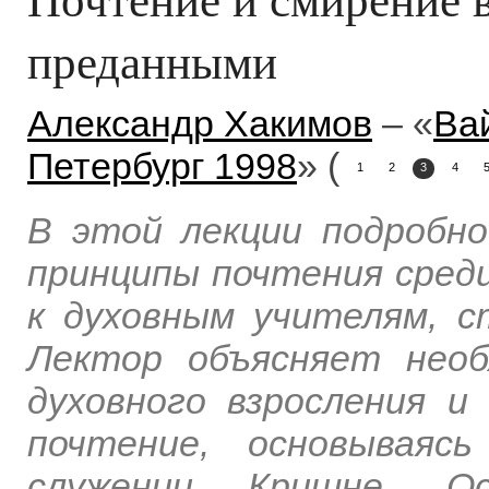
преданными
Александр Хакимов
– «
Вай
Петербург 1998
» (
1
2
3
4
В этой лекции подробн
принципы почтения среди
к духовным учителям, 
Лектор объясняет необ
духовного взросления 
почтение, основываяс
служении Кришне. Ос