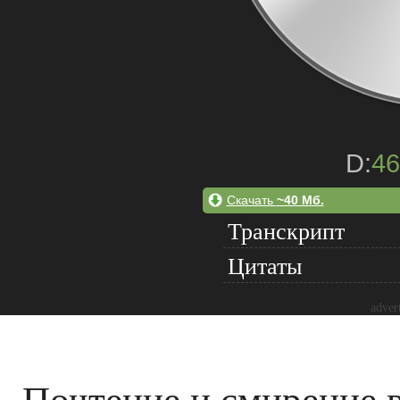
D:
46
Скачать
~40 Мб.
Транскрипт
Цитаты
adver
Почтение и смирение 