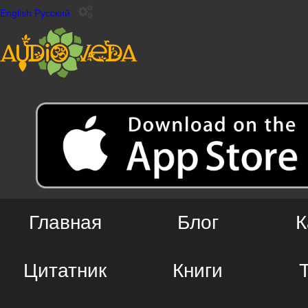
English
Русский
Главная
Блог
К
Цитатник
Книги