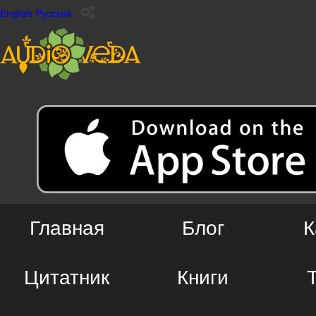
English
Русский
Главная
Блог
К
Цитатник
Книги