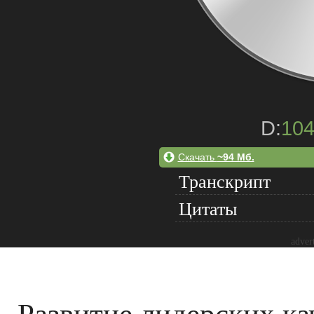
D:
10
Скачать
~94 Мб.
Транскрипт
Цитаты
adver
Развитие лидерских ка