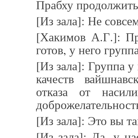
Прабху продолжить
[Из зала]: Не совсе
[Хакимов А.Г.]: П
готов, у него групп
[Из зала]: Группа у
качеств вайшнавс
отказа от насил
доброжелательност
[Из зала]: Это вы т
[Из зала]: Да, у н