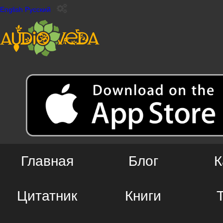
English
Русский
Главная
Блог
К
Цитатник
Книги