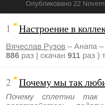
Опубликовано 22 Novemb
1
Настроение в колле
Вячеслав Рузов
–
Анапа 
886
раз | скачан
911
раз )
2
Почему мы так люб
Почему сплетни так з