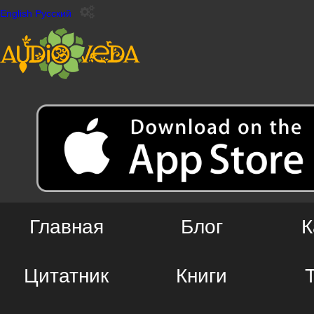
English
Русский
Главная
Блог
К
Цитатник
Книги