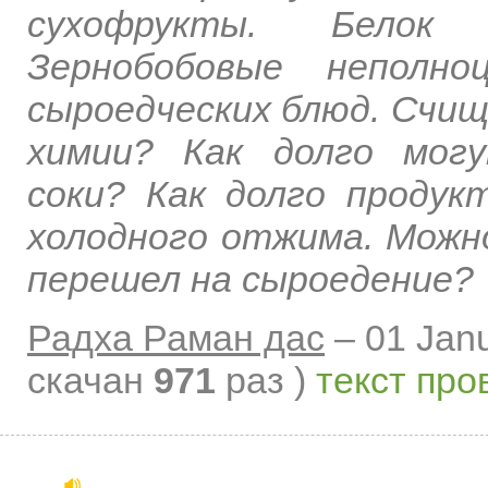
сухофрукты. Белок
Зернобобовые неполно
сыроедческих блюд. Счищ
химии? Как долго мог
соки? Как долго проду
холодного отжима. Можн
перешел на сыроедение?
Радха Раман дас
–
01 Jan
скачан
971
раз )
текст про