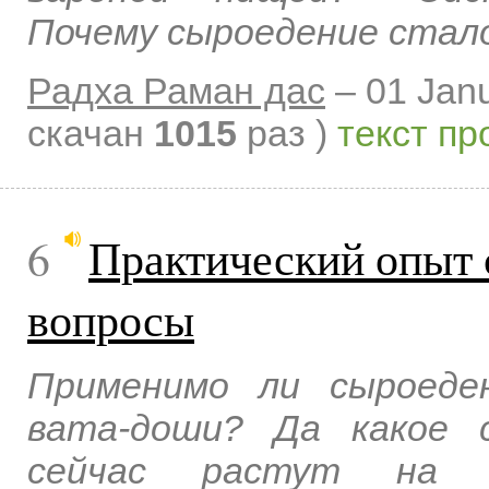
Почему сыроедение стал
Радха Раман дас
–
01 Jan
скачан
1015
раз )
текст пр
6
Практический опыт 
вопросы
Применимо ли сыроеде
вата-доши? Да какое 
сейчас растут на п