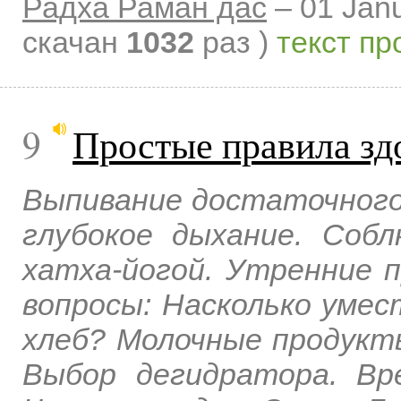
Радха Раман дас
–
01 Jan
скачан
1032
раз )
текст пр
9
Простые правила зд
Выпивание достаточного
глубокое дыхание. Соб
хатха-йогой. Утренние 
вопросы: Насколько умес
хлеб? Молочные продукты
Выбор дегидратора. Вр