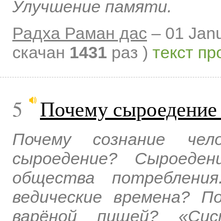
Улучшение памяти.
Радха Раман дас
–
01 Jan
скачан
1431
раз )
текст пр
5
Почему сыроедение 
Почему сознание чел
сыроедение? Сыроеден
общества потребления
ведические времена? 
варёной пищей? «Сис