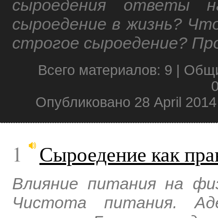
сыроедения ответы н
сыроедение в жизнь? Что
строгое сыроедение? Про
Всего материалов: 9 | Общ
0
Опубликовано 28 April 201
1
Сыроедение как пра
Влияние питания на фи
Чистота питания. Аде