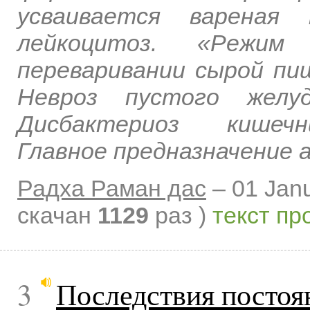
усваивается вареная
лейкоцитоз. «Режим
переваривании сырой пи
Невроз пустого желу
Дисбактериоз кишечни
Главное предназначение 
Радха Раман дас
–
01 Jan
скачан
1129
раз )
текст пр
3
Последствия постоя