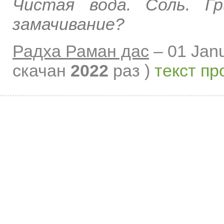
Чистая вода. Соль. Г
замачивание?
Радха Раман дас
–
01 Jan
скачан
2022
раз )
текст пр