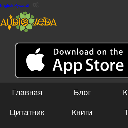
English
Русский
Главная
Блог
К
Цитатник
Книги