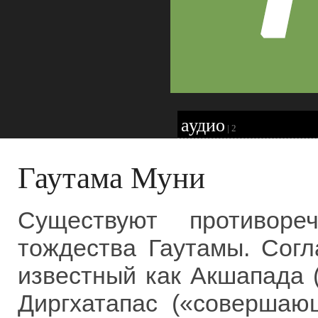
аудио
|
2
Гаутама Муни
Существуют противоре
тождества Гаутамы. Согл
известный как Акшапада 
Диргхатапас («совершаю