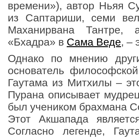
времени»), автор Ньяя С
из Саптариши, семи вел
Маханирвана Тантре, 
«Бхадра» в
Сама Веде
, –
Однако по мнению други
основатель философской
Гаутама из Митхилы – эт
Пурана описывает мудрец
был учеником брахмана 
Этот Акшапада являетс
Согласно легенде, Гау