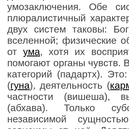
умозаключения. Обе си
плюралистичный характе
двух систем таковы: Бо
вселенной; физические о
от
ума
, хотя их восприя
помогают органы чувств. 
категорий (падартх). Это:
(
гуна
), деятельность (
кар
частности (вишеша), 
(абхава). Только суб
независимой сущность