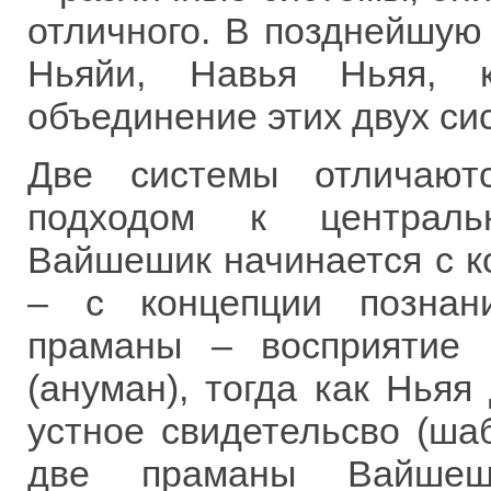
отличного. В позднейшую
Ньяйи, Навья Ньяя, к
объединение этих двух си
Две системы отличают
подходом к централь
Вайшешик начинается с ко
– с концепции познан
праманы – восприятие 
(ануман), тогда как Нья
устное свидетельсво (шаб
две праманы Вайшеш