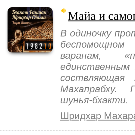
Майа и само
В одиночку про
беспомощном 
варанам, «
единственным 
соствляющая 
Махапрабху. 
шунья-бхакти.
Шридхар Махар