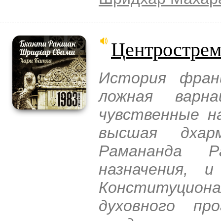
Центрострем
История фран
ложная варн
чувственные н
высшая дхар
Рамананда 
назначения, 
Конституциона
духовного про