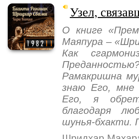
Узел, связав
О книге «Прем
Маяпура – «Шри
Как сгармони
Преданност
Рамакришна мур
знаю Его, мне
Его, я обре
благодаря люб
шунья-бхакти. 
Шридхар Махар