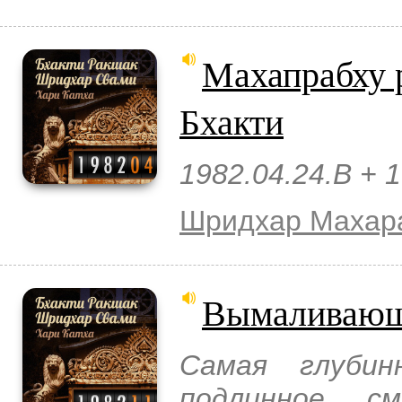
Махапрабху 
Бхакти
1982.04.24.B + 
Шридхар Махар
Вымаливающ
Самая глуби
подлинное с