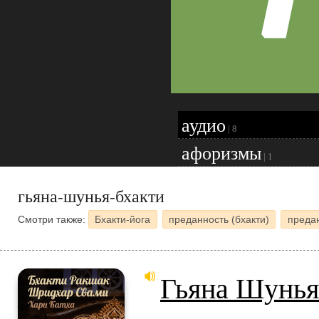
аудио
|
8
афоризмы
|
1
гьяна-шунья-бхакти
Смотри также:
Бхакти-йога
преданность (бхакти)
предан
Гьяна Шунья