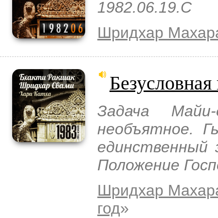
1982.06.19.C
Шридхар Махар
Безусловная
Задача Майи
необъятное. Гь
единственный 
Положение Госп
Шридхар Махар
год
»