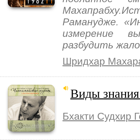
Махапрабху.
Раманудже. «И
измерение в
разбудить жало
Шридхар Махар
Виды знания:
Бхакти Судхир 