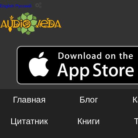
English
Русский
Главная
Блог
К
Цитатник
Книги