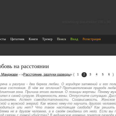
advertising placeholder 728 х 90
осты
Цитатник
Книги
Трекер
Поиск
Вход
Регистрация
бовь на расстоянии
а Манджари
– «
Расстояние, разлуки разводы
» (
)
1
2
3
4
5
6
реча и разлука - два берега любви. О коридоре затмений и его поль
ожие состояния. В чём же отличие? Противоположная природа любв
фликтная зона. Причина этого явления. О позиции жертвы. Почему м
кипел к своей супруге. Искренность жены. Отпустите ситуацию. Дис
ошениями. Аспект самодостаточности. Созависимость. Женское
ской и мужской энергий. Как можно чему-то научить другого человек
водиться или нет? Что такое настоящая свобода? Как решить
блема не в другом человеке, а в своём ожидании от него. Если вы 
вод связан с темой убийства? В ведические времена понятия развода 