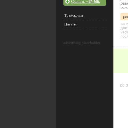
Скачать
~24 Мб.
раз
есл
Транскрипт
ра
зап
Цитаты
дли
veda
посл
advertising placeholder
00:0