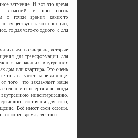
нное затмение. И вот это время
ом затмений и оно очень
ым с точки зрения каких-то
огии существует такой принцип,
е, то для чего-то одного, а для
моничным, но энергии, которые
ищения, для трансформации, для
енужных мешающих внутренних
как дом или квартира. Это очень
о, что захламляет наше жилище.
от того, что захламляет наше
ас очень интровертивное, когда
ь внутреннюю инвентаризацию.
ертивного состояния для того,
щение. Всё имеет свои сезоны,
нь хорошее время для этого.