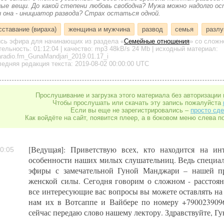
ные вещи. До какой степени любовь свободна? Мужа можно надолго ос
и она - инициатор развода? Страх остаться одной.
сставание (вираха)
женщина и мужчина
развод
семья
разлу
ись эфира для начинающих
из раздела «
Семейные отношения
»
со сложно
тельность:
01:12:04
| качество:
mp3
48kB/s
24 Mb
| исходный материал:
radio.fm_GunaMandjari_2019.01.17_i
едняя редакция текста: 2019-08-02 00:00:00 UTC
Прослушивание и загрузка этого материала без авторизации 
Чтобы прослушать или скачать эту запись пожалуйста
Если вы еще не зарегистрировались –
просто сде
Как войдёте на сайт, появится плеер, а в боковом меню слева п
[Ведущая]: Приветствую всех, кто находится на ин
0:05
особенности наших милых слушательниц. Ведь специа
эфиры с замечательной Гуной Манджари – нашей п
женской силы. Сегодня говорим о сложном - расстояни
все интересующие вас вопросы вы можете оставлять на
нам их в Вотсаппе и Вайбере по номеру +7900239096
сейчас передаю слово нашему лектору. Здравствуйте, Г