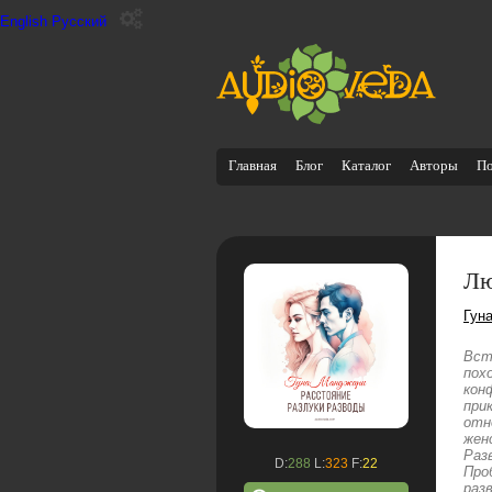
English
Русский
Главная
Блог
Каталог
Авторы
П
Лю
Гун
Вст
пох
кон
при
отн
жен
Раз
D:
288
L:
323
F:
22
Про
раз