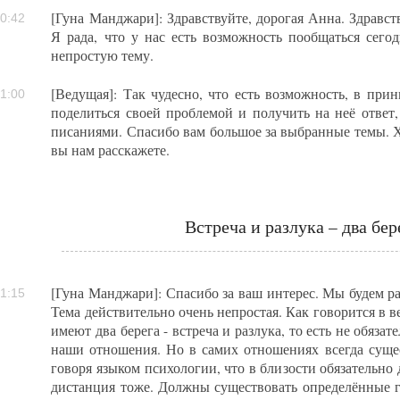
[Гуна Манджари]: Здравствуйте, дорогая Анна. Здравст
0:42
Я рада, что у нас есть возможность пообщаться сег
непростую тему.
[Ведущая]: Так чудесно, что есть возможность, в при
1:00
поделиться своей проблемой и получить на неё ответ
писаниями. Спасибо вам большое за выбранные темы. Х
вы нам расскажете.
Встреча и разлука – два бе
[Гуна Манджари]: Спасибо за ваш интерес. Мы будем ра
1:15
Тема действительно очень непростая. Как говорится в 
имеют два берега - встреча и разлука, то есть не обяза
наши отношения. Но в самих отношениях всегда сущест
говоря языком психологии, что в близости обязательно 
дистанция тоже. Должны существовать определённые г