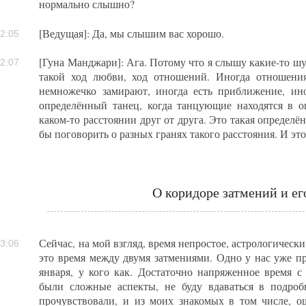
нормально слышно?
[Ведущая]: Да, мы слышим вас хорошо.
2:05
[Гуна Манджари]: Ага. Потому что я слышу какие-то ш
2:07
такой ход любви, ход отношений. Иногда отношени
немножечко замирают, иногда есть приближение, ино
определённый танец, когда танцующие находятся в о
каком-то расстоянии друг от друга. Это такая определё
бы поговорить о разных гранях такого расстояния. И эт
О коридоре затмений и ег
Сейчас, на мой взгляд, время непростое, астрологически
3:06
это время между двумя затмениями. Одно у нас уже пр
января, у кого как. Достаточно напряженное время с 
были сложные аспекты, не буду вдаваться в подроб
прочувствовали, и из моих знакомых в том числе, 