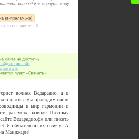
тавлять одного? Как вернуть жену,
ка (випраламбха)
стью восприятия: 3
на сайте не доступны
войдите на сайт
лайте это
оявится пункт «
Скачать
»
тернет волнах Ведарадио, а в
льно для вас мы проводим наши
роводницы в мир гармонии и
и, разлуках, разводе. Поэтому
 сайте Ведарадио.фм или писать
3 Я обязательно их озвучу. А
уна Манджари!