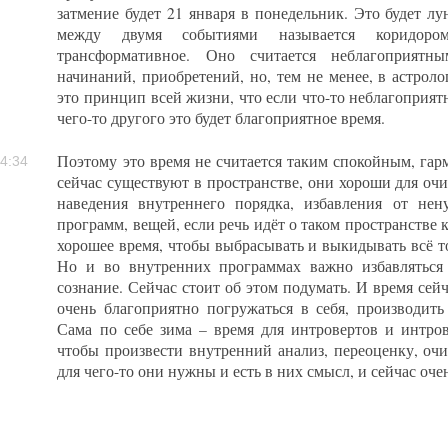
затмение будет 21 января в понедельник. Это будет лу
между двумя событиями называется коридор
трансформативное. Оно считается неблагоприятн
начинаний, приобретений, но, тем не менее, в астрол
это принцип всей жизни, что если что-то неблагоприятно
чего-то другого это будет благоприятное время.
Поэтому это время не считается таким спокойным, гар
4:34
сейчас существуют в пространстве, они хороши для оч
наведения внутреннего порядка, избавления от н
программ, вещей, если речь идёт о таком пространстве 
хорошее время, чтобы выбрасывать и выкидывать всё т
Но и во внутренних программах важно избавляться 
сознание. Сейчас стоит об этом подумать. И время сейч
очень благоприятно погружаться в себя, производит
Сама по себе зима – время для интровертов и интров
чтобы произвести внутренний анализ, переоценку, очи
для чего-то они нужны и есть в них смысл, и сейчас оче