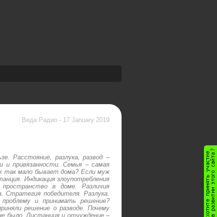
Веда Радио
-
17 January 2019
зе. Расстояние, разлука, развод –
и и привязанности. Семья – самая
уж так мало бывает дома? Если муж
танция. Индикация злоупотребления
 пространство в доме. Различия
а. Стратегия победителя. Разлука.
 проблему и принимать решение?
приняли решение о разводе. Почему
не было. Дистанция и отчуждение –