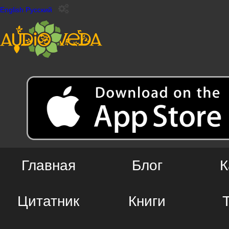
English
Русский
Главная
Блог
К
Цитатник
Книги