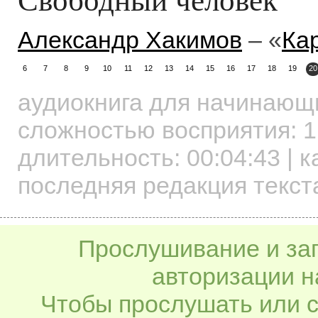
Александр Хакимов
– «
Ка
6
7
8
9
10
11
12
13
14
15
16
17
18
19
20
аудиокнига для начинаю
сложностью восприятия: 1
длительность:
00:04:43
| к
последняя редакция текста
Прослушивание и заг
авторизации н
Чтобы прослушать или с