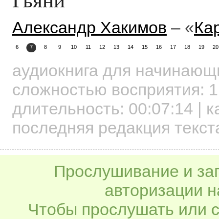
Александр Хакимов
– «
Ка
6
7
8
9
10
11
12
13
14
15
16
17
18
19
20
аудиокнига для начинаю
сложностью восприятия: 1
длительность:
00:07:14
| к
последняя редакция текст
Прослушивание и заг
авторизации н
Чтобы прослушать или с