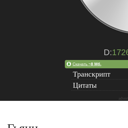
D:
172
Скачать
~8 Мб.
Транскрипт
Цитаты
adver
Гьяни