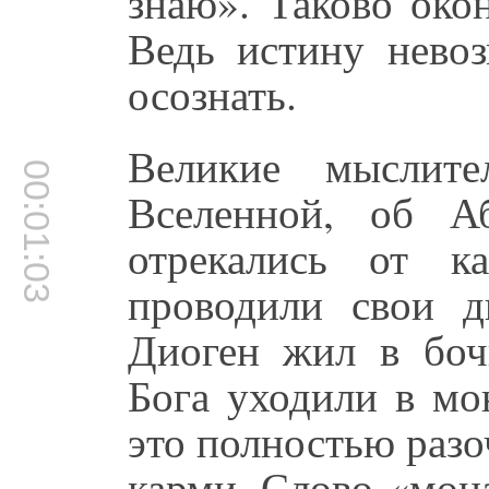
знаю». Таково око
Ведь истину нево
осознать.
Великие мыслите
00:01:03
Вселенной, об А
отрекались от к
проводили свои д
Диоген жил в боч
Бога уходили в мо
это полностью раз
карми. Слово «мон