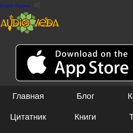
English
Русский
Главная
Блог
К
Цитатник
Книги