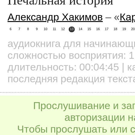
Александр Хакимов
– «
Ка
6
7
8
9
10
11
12
13
14
15
16
17
18
19
20
аудиокнига для начинаю
сложностью восприятия: 1
длительность:
00:04:45
| к
последняя редакция текст
Прослушивание и заг
авторизации н
Чтобы прослушать или с