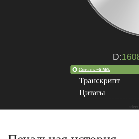
D:
160
Скачать
~5 Мб.
Транскрипт
Цитаты
adver
Печальная история