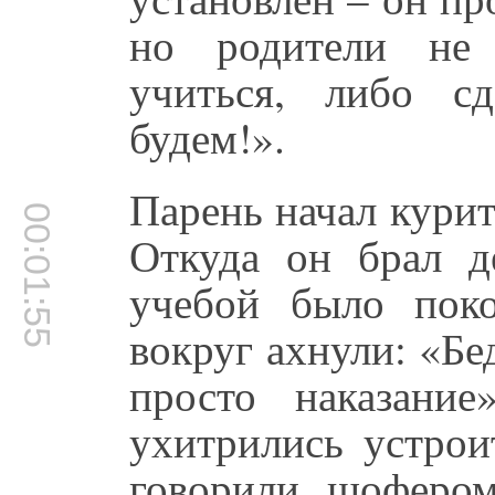
но родители не 
учиться, либо с
будем!».
Парень начал кури
00:01:55
Откуда он брал д
учебой было поко
вокруг ахнули: «Бе
просто наказани
ухитрились устрои
говорили, шофером