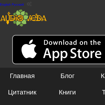
English
Русский
Главная
Блог
К
Цитатник
Книги