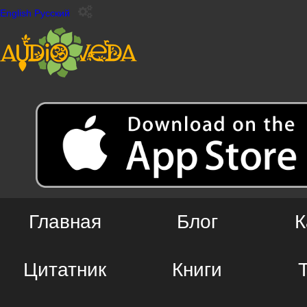
English
Русский
Главная
Блог
К
Цитатник
Книги