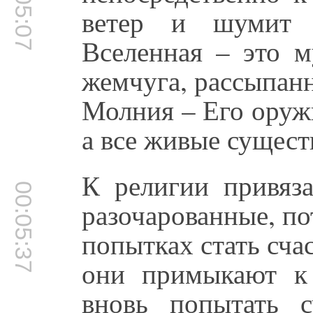
00:05:07
ветер и шумит 
Вселенная – это м
жемчуга, рассыпанн
Молния – Его оружи
а все живые сущест
К религии привяз
00:05:37
разочарованные, п
попытках стать сча
они примыкают к 
вновь попытать с