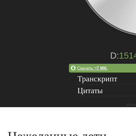
D:
151
Скачать
~7 Мб.
Транскрипт
Цитаты
adver
Нежеланные дети