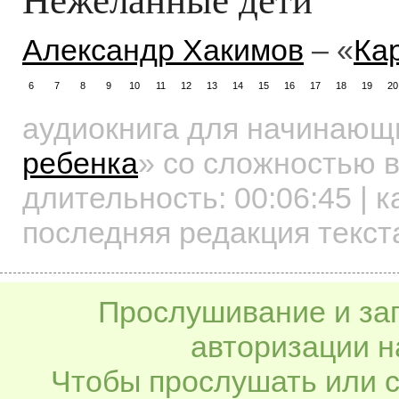
Александр Хакимов
– «
Ка
6
7
8
9
10
11
12
13
14
15
16
17
18
19
20
аудиокнига для начинаю
ребенка
»
со сложностью в
длительность:
00:06:45
| к
последняя редакция текста
Прослушивание и заг
авторизации н
Чтобы прослушать или с