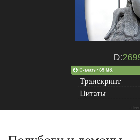
D:
269
Скачать
~65 Мб.
Транскрипт
Цитаты
adver
Полубоги и демоны