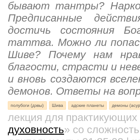
бывают тантры? Наркот
Предписанные действи
достичь состояния Бо
таттва. Можно ли попас
Шиве? Почему нам нра
благости, страсти и не
и вновь создаются вселе
демонов. Ответы на воп
полубоги (дэвы)
Шива
адские планеты
демоны (асу
лекция для практикующих
духовность
»
со сложность