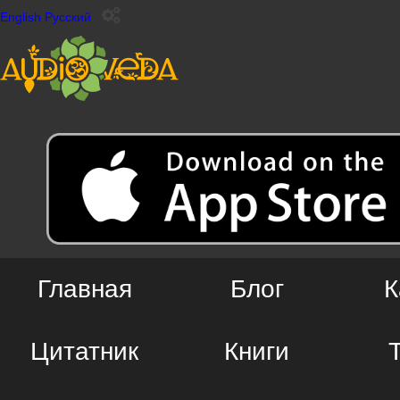
English
Русский
Главная
Блог
К
Цитатник
Книги