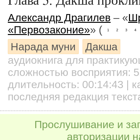
Александр Драгилев
– «
Шр
«Первозаконие»
» (
1
2
3
4
Нарада муни
Дакша
аудиокнига для практику
сложностью восприятия: 5
длительность:
00:14:43
| к
последняя редакция текста
Прослушивание и заг
авторизации н