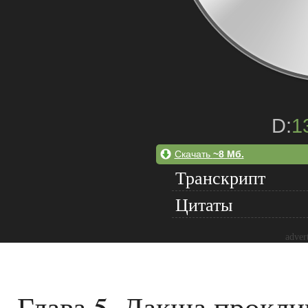
D:
1
Скачать
~8 Мб.
Транскрипт
Цитаты
adver
Глава 5. Дакша прокли