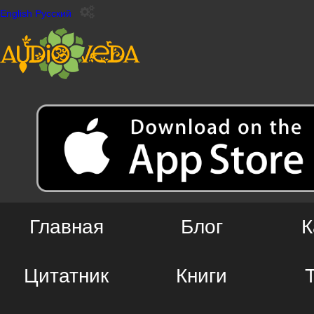
English
Русский
Главная
Блог
К
Цитатник
Книги