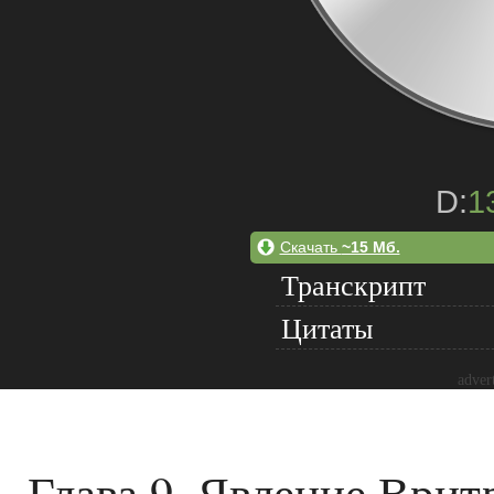
D:
1
Скачать
~15 Мб.
Транскрипт
Цитаты
adver
Глава 9. Явление Врит