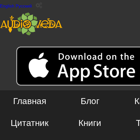
English
Русский
Главная
Блог
К
Цитатник
Книги