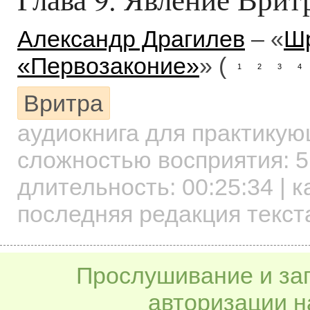
Александр Драгилев
– «
Шр
«Первозаконие»
» (
1
2
3
4
Вритра
аудиокнига для практику
сложностью восприятия: 5
длительность:
00:25:34
| к
последняя редакция текста
Прослушивание и заг
авторизации н