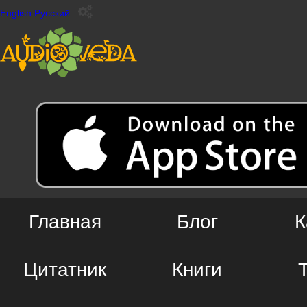
English
Русский
Главная
Блог
К
Цитатник
Книги