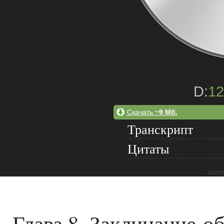
D:
12
Скачать
~9 Мб.
Транскрипт
Цитаты
adver
Глава 8. Заклинание-о