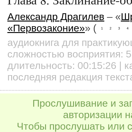
Александр Драгилев
– «
Шр
«Первозаконие»
» (
1
2
3
4
аудиокнига для практику
сложностью восприятия: 5
длительность:
00:15:26
| к
последняя редакция текста
Прослушивание и заг
авторизации н
Чтобы прослушать или с