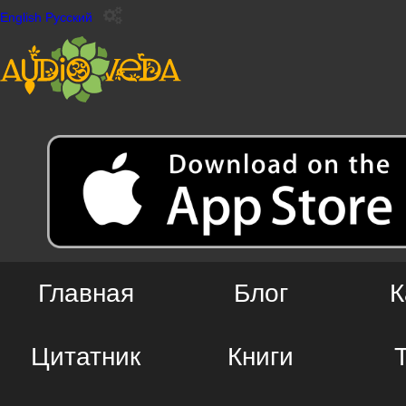
English
Русский
Главная
Блог
К
Цитатник
Книги