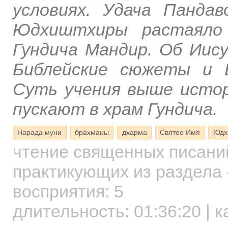
условиях. Удача Панда
Юдхиштхиры растаяло 
Гундича Мандир. Об Иис
Библейские сюжеты и Б
Суть учения выше истор
пускают в храм Гундича.
Нарада муни
брахманы
дхарма
Святое Имя
Юдх
чтение священных писани
практикующих
из раздела 
восприятия: 5
длительность:
01:36:20
| к