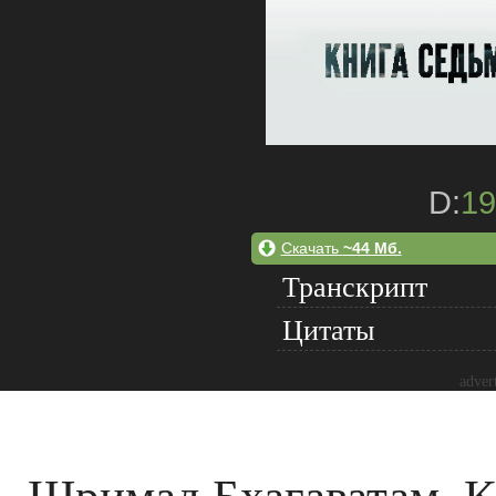
D:
19
Скачать
~44 Мб.
Транскрипт
Цитаты
adver
Шримад Бхагаватам. Кн