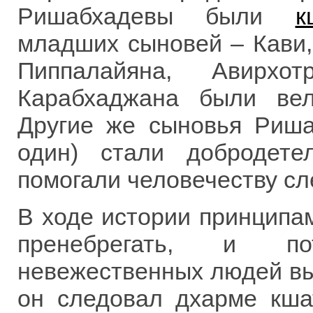
Ришабхадевы были
к
младших сыновей – Кави,
Пиппалайяна, Авирхо
Карабхаджана были ве
Другие же сыновья Риша
один) стали добродет
помогали человечеству сл
В ходе истории принцип
пренебрегать, и п
невежественных людей вы
он следовал дхарме кша