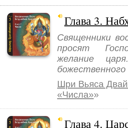
Глава 3. Наб
Священники во
просят Госп
желание цар
божественного 
Шри Вьяса Двай
«Числа»
»
Глава 4. Ца