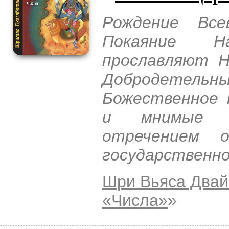
Рождение Все
Покаяние Н
прославляют Н
Добродетел
Божественное 
и мнимые ц
отречением 
государственно
Шри Вьяса Двай
«Числа»
»