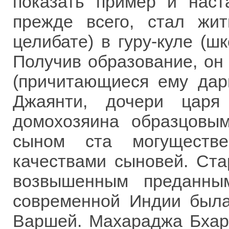
показать пример и наст
прежде всего, стал жи
целибате) в гуру-куле (шк
Получив образование, он
(причитающиеся ему дар
Джаянти, дочери царя
домохозяина образцовы
сыном ста могуществ
качествами сыновей. Ста
возвышенным преданны
современной Индии была
Варшей. Махараджа Бхар