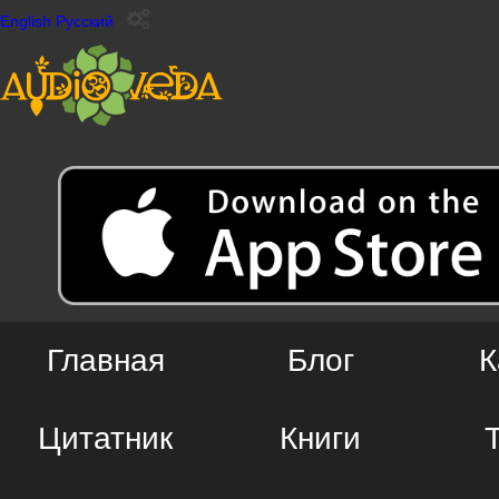
English
Русский
Главная
Блог
К
Цитатник
Книги