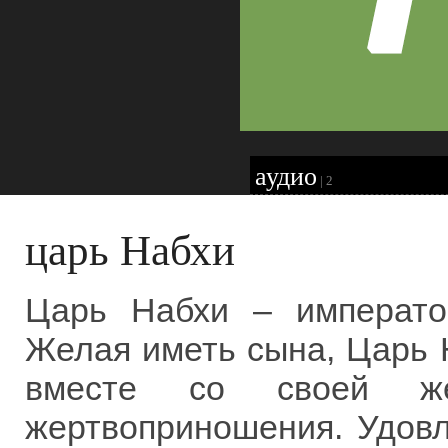
аудио
|
2
царь Набхи
Царь Набхи – императо
Желая иметь сына, Царь 
вместе со своей же
жертвоприношения. Удов