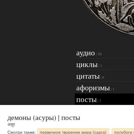
аудио
|
36
циклы
|
1
цитаты
|
6
афоризмы
|
1
посты
|
1
демоны (асуры) | посты
असुर
Смотри также:
первичное творение мира (сарга)
полубоги 