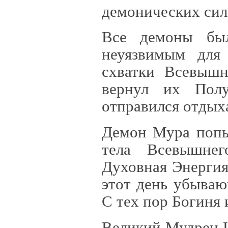
демонических сил
Все демоны был
неуязвимым для 
схватки Всевышн
вернул их Полу
отправился отдых
Демон Мура попыт
тела Всевышнег
Духовная Энергия
этот день убываю
С тех пор Богиня
Великий Мудрец 