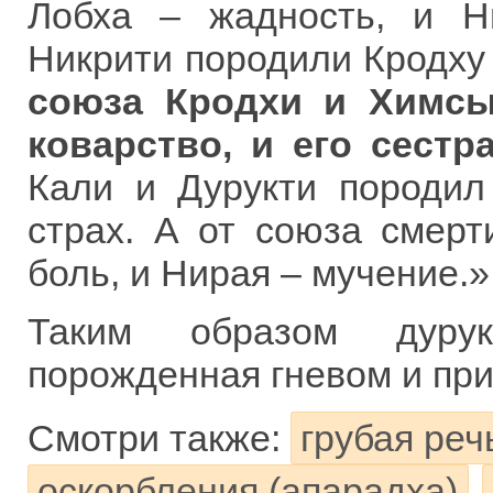
Лобха – жадность, и Н
Никрити породили Кродху 
союза Кродхи и Химсы
коварство, и его сестр
Кали и Дурукти породил
страх. А от союза смерт
боль, и Нирая – мучение.»
Таким образом дурук
порожденная гневом и пр
Смотри также:
грубая реч
оскорбления (апарадха)