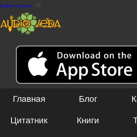
English
Русский
Главная
Блог
К
Цитатник
Книги