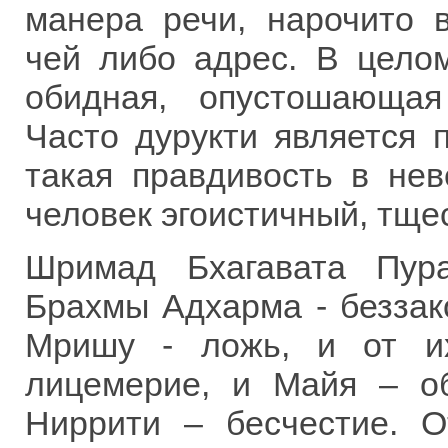
манера речи, нарочито 
чей либо адрес. В целом
обидная, опустошающа
Часто дурукти является 
такая правдивость в нев
человек эгоистичный, тщ
Шримад Бхагавата Пур
Брахмы Адхарма - беззак
Мришу - ложь, и от и
лицемерие, и Mайя – о
Ниррити – бесчестие. 