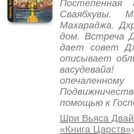
Постепенная 
Сваябхувы. 
Махараджа. Дх
дом. Встреча 
дает совет Дх
описывает обл
васудевайа
опечаленно
Подвижничеств
помощью к Госп
Шри Вьяса Двай
«Книга Царств»