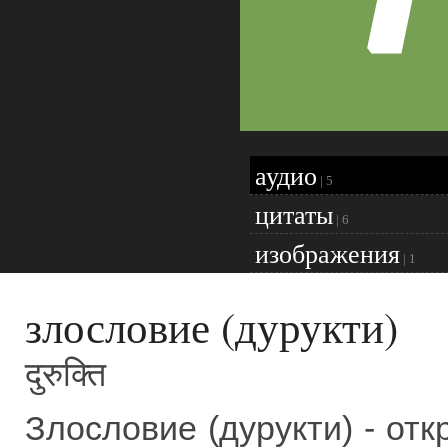
аудио
|
5
цитаты
|
6
изображения
|
1
злословие (дурукти)
दुरुक्ति
Злословие (дурукти) - от