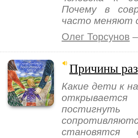
Почему в сов
часто меняют 
Олег Торсунов
–
Причины раз
Какие дети к н
открываетс
постигнут
сопротивляют
становятся