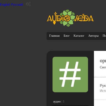
English
Русский
Главная
Блог
Каталог
Авторы
П
ор
Смо
Рук
Ист
аудио
|
1