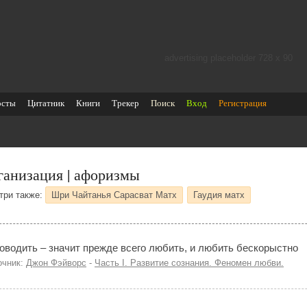
advertising placeholder 728 х 90
осты
Цитатник
Книги
Трекер
Поиск
Вход
Регистрация
ганизация | афоризмы
три также:
Шри Чайтанья Сарасват Матх
Гаудия матх
оводить – значит прежде всего любить, и любить бескорыстно
очник:
Джон Фэйворс
-
Часть I. Развитие сознания. Феномен любви.