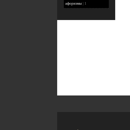
афоризмы
|
1